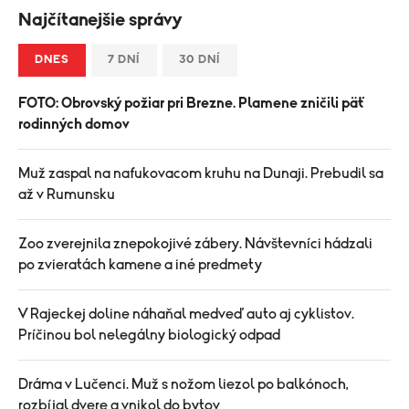
Najčítanejšie správy
DNES
7 DNÍ
30 DNÍ
FOTO: Obrovský požiar pri Brezne. Plamene zničili päť
rodinných domov
Muž zaspal na nafukovacom kruhu na Dunaji. Prebudil sa
až v Rumunsku
Zoo zverejnila znepokojivé zábery. Návštevníci hádzali
po zvieratách kamene a iné predmety
V Rajeckej doline náhaňal medveď auto aj cyklistov.
Príčinou bol nelegálny biologický odpad
Dráma v Lučenci. Muž s nožom liezol po balkónoch,
rozbíjal dvere a vnikol do bytov