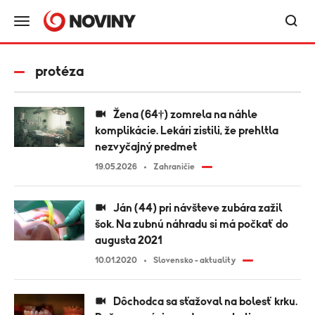
protéza
Žena (64†) zomrela na náhle
komplikácie. Lekári zistili, že prehltla
nezvyčajný predmet
19.05.2026
Zahraničie
Ján (44) pri návšteve zubára zažil
šok. Na zubnú náhradu si má počkať do
augusta 2021
10.01.2020
Slovensko - aktuality
Dôchodca sa sťažoval na bolesť krku.