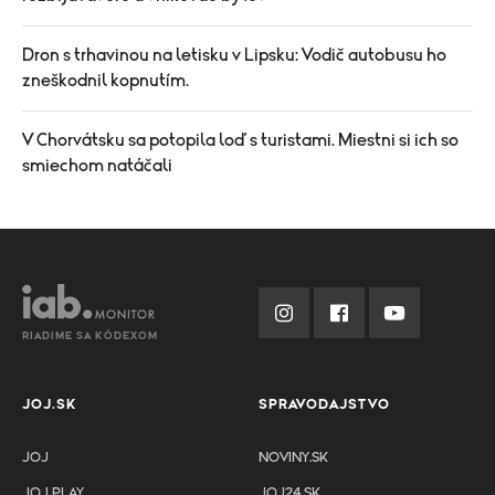
Dron s trhavinou na letisku v Lipsku: Vodič autobusu ho
zneškodnil kopnutím.
V Chorvátsku sa potopila loď s turistami. Miestni si ich so
smiechom natáčali
RIADIME SA KÓDEXOM
JOJ.SK
SPRAVODAJSTVO
JOJ
NOVINY.SK
JOJ PLAY
JOJ24.SK