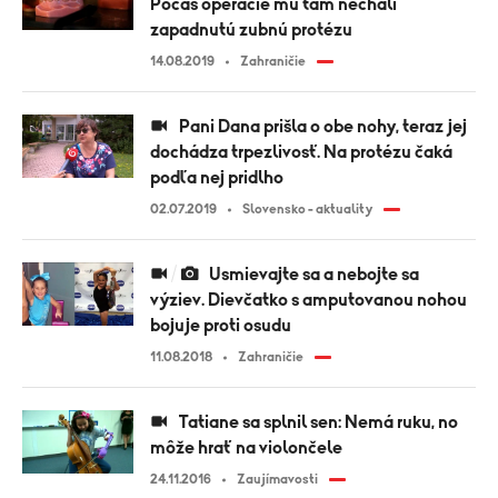
Počas operácie mu tam nechali
zapadnutú zubnú protézu
14.08.2019
Zahraničie
Pani Dana prišla o obe nohy, teraz jej
dochádza trpezlivosť. Na protézu čaká
podľa nej pridlho
02.07.2019
Slovensko - aktuality
Usmievajte sa a nebojte sa
výziev. Dievčatko s amputovanou nohou
bojuje proti osudu
11.08.2018
Zahraničie
Tatiane sa splnil sen: Nemá ruku, no
môže hrať na violončele
24.11.2016
Zaujímavosti