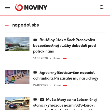
napadol sbs
Brutálny útok v Šaci: Pracovníka
bezpečnostnej služby dobodali pred
potravinami
13.05.2026
Krimi
Agresívny Bratislavčan napadol
ochrankára. Pri zásahu mu našli drogy
24.07.2025
Krimi
Muža, ktorý sa na železničnej
stanici vyhrážal s nožmi SBS-károvi,