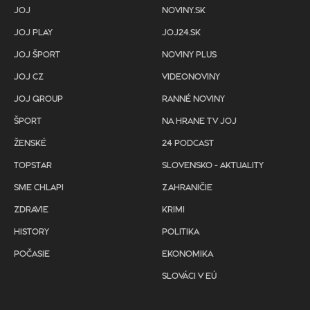
JOJ
NOVINY.SK
JOJ PLAY
JOJ24.SK
JOJ ŠPORT
NOVINY PLUS
JOJ CZ
VIDEONOVINY
JOJ GROUP
RANNÉ NOVINY
ŠPORT
NA HRANE TV JOJ
ŽENSKÉ
24 PODCAST
TOPSTAR
SLOVENSKO - AKTUALITY
SME CHLAPI
ZAHRANIČIE
ZDRAVIE
KRIMI
HISTORY
POLITIKA
POČASIE
EKONOMIKA
SLOVÁCI V EÚ