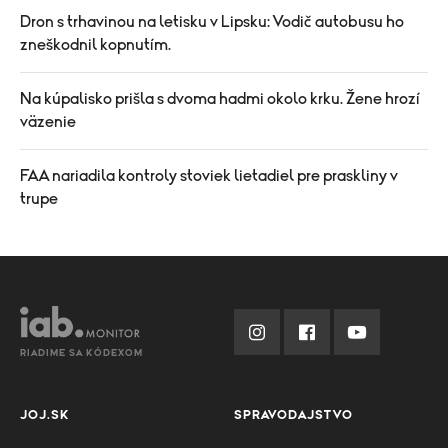
Dron s trhavinou na letisku v Lipsku: Vodič autobusu ho
zneškodnil kopnutím.
Na kúpalisko prišla s dvoma hadmi okolo krku. Žene hrozí
väzenie
FAA nariadila kontroly stoviek lietadiel pre praskliny v
trupe
RIADIME SA KÓDEXOM
JOJ.SK
SPRAVODAJSTVO