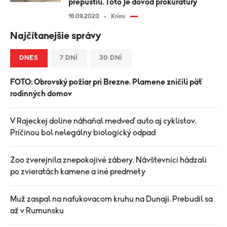
prepustili. Toto je dôvod prokuratúry
16.09.2020
Krimi
Najčítanejšie správy
DNES
7 DNÍ
30 DNÍ
FOTO: Obrovský požiar pri Brezne. Plamene zničili päť
rodinných domov
V Rajeckej doline náhaňal medveď auto aj cyklistov.
Príčinou bol nelegálny biologický odpad
Zoo zverejnila znepokojivé zábery. Návštevníci hádzali
po zvieratách kamene a iné predmety
Muž zaspal na nafukovacom kruhu na Dunaji. Prebudil sa
až v Rumunsku