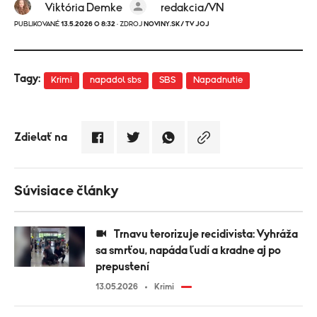
Viktória Demke
redakcia/VN
PUBLIKOVANÉ
13.5.2026 O 8:32
· ZDROJ
NOVINY.SK/ TV JOJ
Tagy:
Krimi
napadol sbs
SBS
Napadnutie
Zdielať na
Súvisiace články
Trnavu terorizuje recidivista: Vyhráža
sa smrťou, napáda ľudí a kradne aj po
prepustení
13.05.2026
Krimi