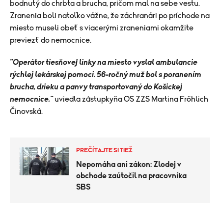
bodnutý do chrbta a brucha, pričom mal na sebe vestu.
Zranenia boli natoľko vážne, že záchranári po príchode na
miesto museli obeť s viacerými zraneniami okamžite
previezť do nemocnice.
"Operátor tiesňovej linky na miesto vyslal ambulancie
rýchlej lekárskej pomoci. 56-ročný muž bol s poranením
brucha, drieku a panvy transportovaný do Košickej
nemocnice,"
uviedla zástupkyňa OS ZZS Martina Frőhlich
Činovská.
PREČÍTAJTE SI TIEŽ
Nepomáha ani zákon: Zlodej v
obchode zaútočil na pracovníka
SBS