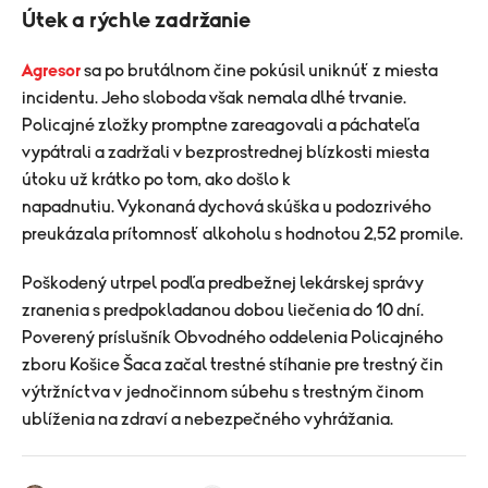
Útek a rýchle zadržanie
Agresor
sa po brutálnom čine pokúsil uniknúť z miesta
incidentu. Jeho sloboda však nemala dlhé trvanie.
Policajné zložky promptne zareagovali a páchateľa
vypátrali a zadržali v bezprostrednej blízkosti miesta
útoku už krátko po tom, ako došlo k
napadnutiu.
Vykonaná dychová skúška u podozrivého
preukázala prítomnosť alkoholu s hodnotou 2,52 promile.
Poškodený utrpel podľa predbežnej lekárskej správy
zranenia s predpokladanou dobou liečenia do 10 dní.
Poverený príslušník Obvodného oddelenia Policajného
zboru Košice Šaca začal trestné stíhanie pre trestný čin
výtržníctva v jednočinnom súbehu s trestným činom
ublíženia na zdraví a nebezpečného vyhrážania.