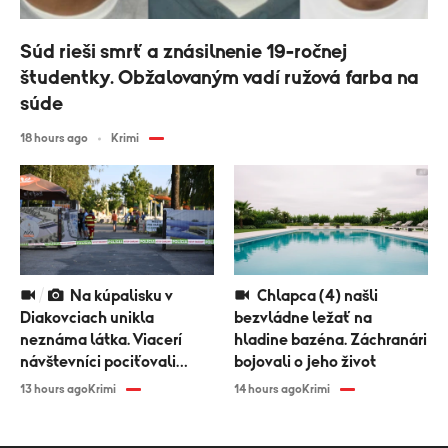
Súd rieši smrť a znásilnenie 19-ročnej
študentky. Obžalovaným vadí ružová farba na
súde
18 hours ago
Krimi
Na kúpalisku v
Chlapca (4) našli
Diakovciach unikla
bezvládne ležať na
neznáma látka. Viacerí
hladine bazéna. Záchranári
návštevníci pociťovali
bojovali o jeho život
zdravotné problémy
13 hours ago
Krimi
14 hours ago
Krimi