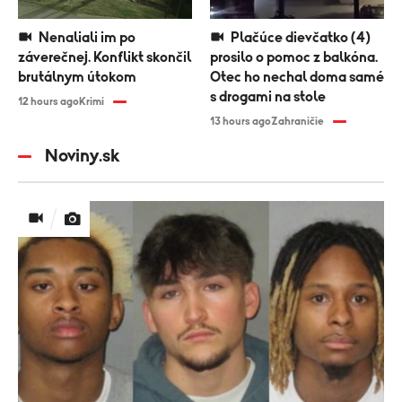
Nenaliali im po
Plačúce dievčatko (4)
záverečnej. Konflikt skončil
prosilo o pomoc z balkóna.
brutálnym útokom
Otec ho nechal doma samé
s drogami na stole
12 hours ago
Krimi
13 hours ago
Zahraničie
Noviny.sk