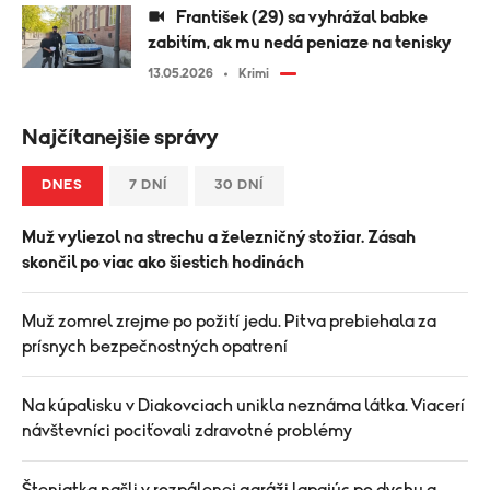
František (29) sa vyhrážal babke
zabitím, ak mu nedá peniaze na tenisky
13.05.2026
Krimi
Najčítanejšie správy
DNES
7 DNÍ
30 DNÍ
Muž vyliezol na strechu a železničný stožiar. Zásah
skončil po viac ako šiestich hodinách
Muž zomrel zrejme po požití jedu. Pitva prebiehala za
prísnych bezpečnostných opatrení
Na kúpalisku v Diakovciach unikla neznáma látka. Viacerí
návštevníci pociťovali zdravotné problémy