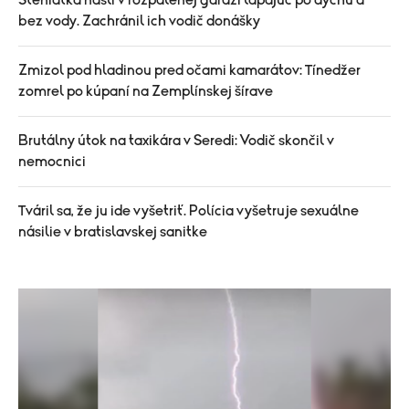
Šteniatka našli v rozpálenej garáži lapajúc po dychu a
bez vody. Zachránil ich vodič donášky
Zmizol pod hladinou pred očami kamarátov: Tínedžer
zomrel po kúpaní na Zemplínskej šírave
Brutálny útok na taxikára v Seredi: Vodič skončil v
nemocnici
Tváril sa, že ju ide vyšetriť. Polícia vyšetruje sexuálne
násilie v bratislavskej sanitke