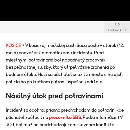
Embed kód
KOŠICE
/ V košickej mestskej časti Šaca došlo v utorok (12.
mája) podvečer k dramatickému incidentu. Pred
miestnymi potravinami bol napadnutý pracovník
bezpečnostnej služby, ktorý utrpel vážne zranenia po
bodnom útoku. Hoci sa páchateľ snažil z miesta činu ujsť,
polícia ho po krátkom pátraní úspešne zadržala.
Násilný útok pred potravinami
Incident sa odohral priamo pred vchodom do potravín, kde
páchateľ zaútočil na
pracovníka SBS
. Podľa informácií TV
JOJ, bol muž po predchádzajúcom slovnom konflikte