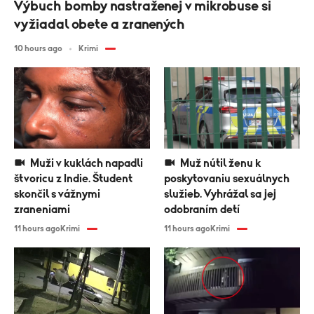
Výbuch bomby nastraženej v mikrobuse si
vyžiadal obete a zranených
10 hours ago
Krimi
Muži v kuklách napadli
Muž nútil ženu k
štvoricu z Indie. Študent
poskytovaniu sexuálnych
skončil s vážnymi
služieb. Vyhrážal sa jej
zraneniami
odobraním detí
11 hours ago
Krimi
11 hours ago
Krimi