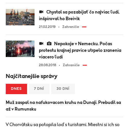
Chystal sa pozabíjať čo najviac ľudí,
inšpiroval ho Breivik
21.02.2019
Zahraničie
Nepokoje v Nemecku. Počas
protestu krajnej pravice utrpelo zranenia
viacero ľudí
28.08.2018
Zahraničie
Najčítanejšie správy
DNES
7 DNÍ
30 DNÍ
Muž zaspal na nafukovacom kruhu na Dunaji. Prebudil sa
až v Rumunsku
V Chorvátsku sa potopila loď s turistami. Miestni si ich so