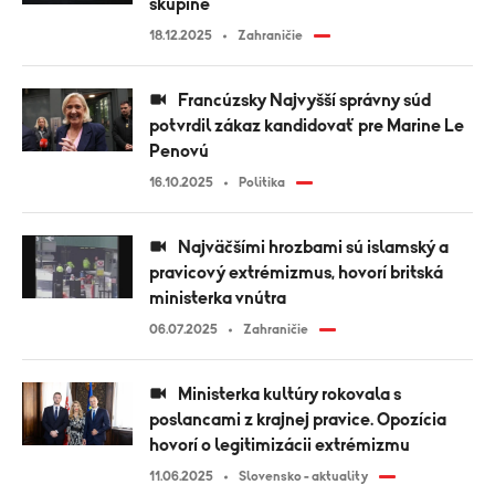
skupine
18.12.2025
Zahraničie
Francúzsky Najvyšší správny súd
potvrdil zákaz kandidovať pre Marine Le
Penovú
16.10.2025
Politika
Najväčšími hrozbami sú islamský a
pravicový extrémizmus, hovorí britská
ministerka vnútra
06.07.2025
Zahraničie
Ministerka kultúry rokovala s
poslancami z krajnej pravice. Opozícia
hovorí o legitimizácii extrémizmu
11.06.2025
Slovensko - aktuality