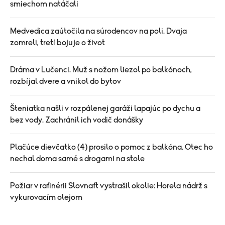
smiechom natáčali
Medvedica zaútočila na súrodencov na poli. Dvaja
zomreli, tretí bojuje o život
Dráma v Lučenci. Muž s nožom liezol po balkónoch,
rozbíjal dvere a vnikol do bytov
Šteniatka našli v rozpálenej garáži lapajúc po dychu a
bez vody. Zachránil ich vodič donášky
Plačúce dievčatko (4) prosilo o pomoc z balkóna. Otec ho
nechal doma samé s drogami na stole
Požiar v rafinérii Slovnaft vystrašil okolie: Horela nádrž s
vykurovacím olejom