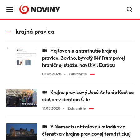
krajná pravica
Hajlovanie a stretnutie krajnej
pravice. Bovino, bývalý šéf Trumpovej
hraničnej stráže, navštívil Európu
01.06.2026
Zahraničie
Krajne pravicový José Antonio Kast sa
stal prezidentom Čile
11.03.2026
Zahraničie
V Nemecku obžalovali mladíkov z
členstva v krajne pravicovej teroristickej