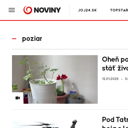
JOJ24.SK
TOPSTA
poziar
Oheň po
stáť živ
12.01.2026
K
Pod Tatr