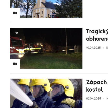
Tragický
obhoren
10.04.2025
K
Zápach 
kostol
07.04.2025
K