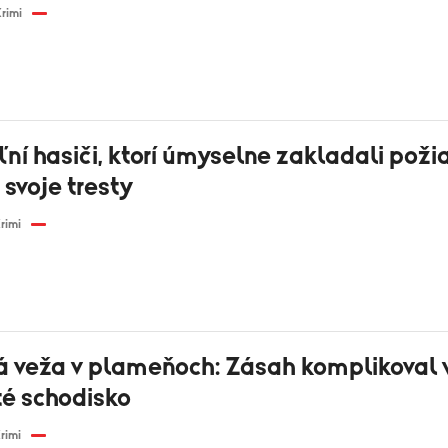
rimi
ní hasiči, ktorí úmyselne zakladali požia
svoje tresty
rimi
á veža v plameňoch: Zásah komplikoval v
é schodisko
rimi