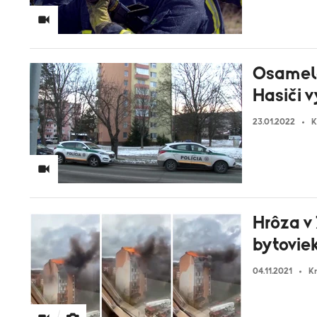
Osamelá
Hasiči v
23.01.2022
K
Hrôza v 
bytoviek
04.11.2021
Kr