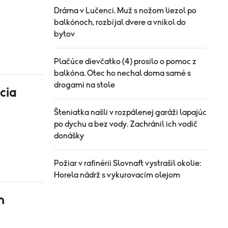
Dráma v Lučenci. Muž s nožom liezol po
balkónoch, rozbíjal dvere a vnikol do
bytov
Plačúce dievčatko (4) prosilo o pomoc z
balkóna. Otec ho nechal doma samé s
drogami na stole
ícia
Šteniatka našli v rozpálenej garáži lapajúc
po dychu a bez vody. Zachránil ich vodič
donášky
Požiar v rafinérii Slovnaft vystrašil okolie:
Horela nádrž s vykurovacím olejom
h