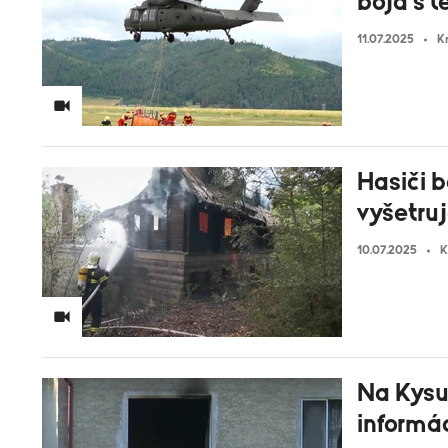
boja s 
11.07.2025
K
Hasiči b
vyšetruj
10.07.2025
K
Na Kysu
informá