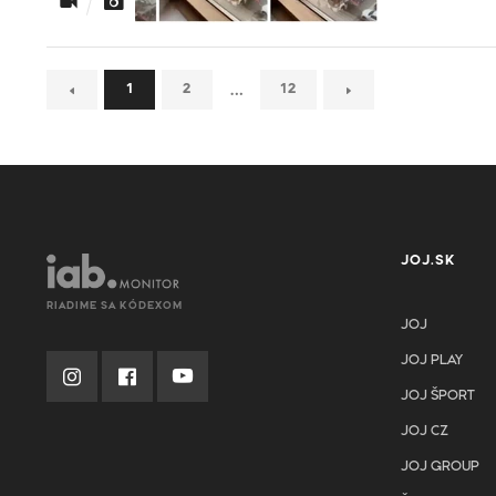
…
1
2
12
JOJ.SK
RIADIME SA KÓDEXOM
JOJ
JOJ PLAY
JOJ ŠPORT
JOJ CZ
JOJ GROUP