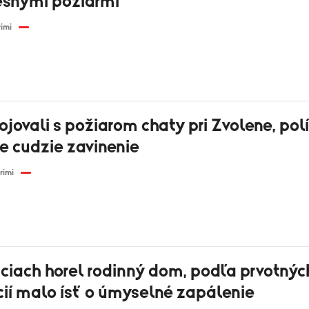
lesnými požiarmi
rimi
ojovali s požiarom chaty pri Zvolene, pol
e cudzie zavinenie
rimi
ciach horel rodinný dom, podľa prvotnýc
cií malo ísť o úmyselné zapálenie