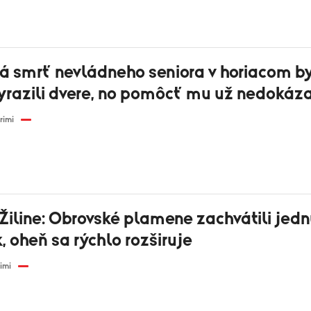
 smrť nevládneho seniora v horiacom by
yrazili dvere, no pomôcť mu už nedokáza
rimi
Žiline: Obrovské plamene zachvátili jedn
, oheň sa rýchlo rozširuje
imi