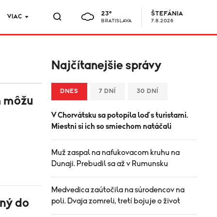
23°
ŠTEFÁNIA
VIAC
BRATISLAVA
7.8.2026
Najčítanejšie správy
DNES
7 DNÍ
30 DNÍ
h môžu
V Chorvátsku sa potopila loď s turistami.
Miestni si ich so smiechom natáčali
Muž zaspal na nafukovacom kruhu na
Dunaji. Prebudil sa až v Rumunsku
Medvedica zaútočila na súrodencov na
ený do
poli. Dvaja zomreli, tretí bojuje o život