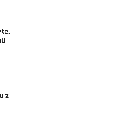
te.
li
u z