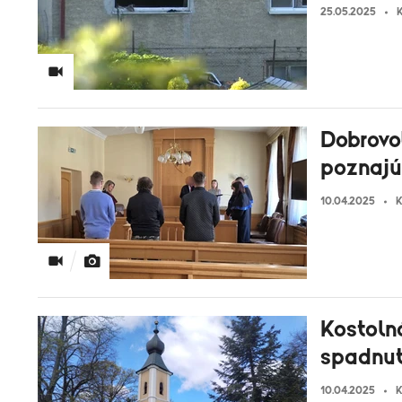
25.05.2025
K
Dobrovoľ
poznajú 
10.04.2025
K
Kostoln
spadnut
10.04.2025
K