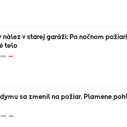
 nález v starej garáži: Po nočnom požiari 
é telo
rimi
dymu sa zmenil na požiar. Plamene pohlt
rimi