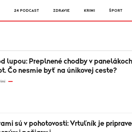
R
24 PODCAST
ZDRAVIE
KRIMI
ŠPORT
d lupou: Preplnené chodby v panelákoc
ot. Čo nesmie byť na únikovej ceste?
rimi
ami sú v pohotovosti: Vrtuľník je priprav