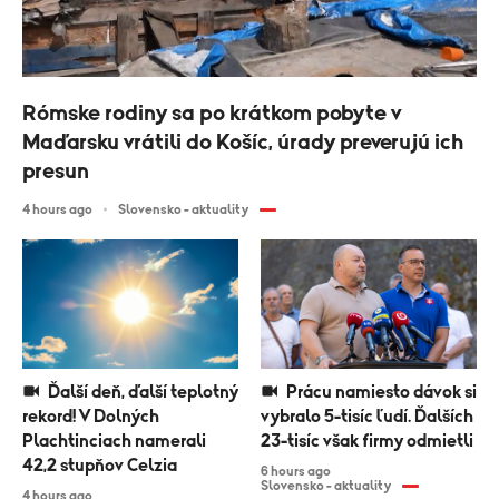
Rómske rodiny sa po krátkom pobyte v
Maďarsku vrátili do Košíc, úrady preverujú ich
presun
4 hours ago
Slovensko - aktuality
Ďalší deň, ďalší teplotný
Prácu namiesto dávok si
rekord! V Dolných
vybralo 5-tisíc ľudí. Ďalších
Plachtinciach namerali
23-tisíc však firmy odmietli
42,2 stupňov Celzia
6 hours ago
Slovensko - aktuality
4 hours ago