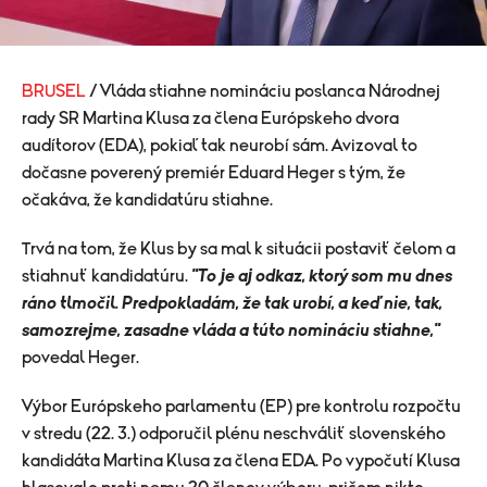
BRUSEL
/ Vláda stiahne nomináciu poslanca Národnej
rady SR Martina Klusa za člena Európskeho dvora
audítorov (EDA), pokiaľ tak neurobí sám. Avizoval to
dočasne poverený premiér Eduard Heger s tým, že
očakáva, že kandidatúru stiahne.
Trvá na tom, že Klus by sa mal k situácii postaviť čelom a
stiahnuť kandidatúru.
"To je aj odkaz, ktorý som mu dnes
ráno tlmočil. Predpokladám, že tak urobí, a keď nie, tak,
samozrejme, zasadne vláda a túto nomináciu stiahne,"
povedal Heger.
Výbor Európskeho parlamentu (EP) pre kontrolu rozpočtu
v stredu (22. 3.) odporučil plénu neschváliť slovenského
kandidáta Martina Klusa za člena EDA. Po vypočutí Klusa