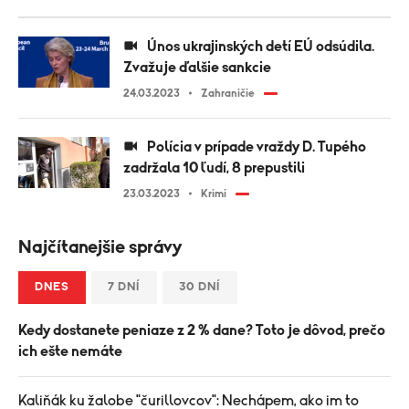
Únos ukrajinských detí EÚ odsúdila.
Zvažuje ďalšie sankcie
24.03.2023
Zahraničie
Polícia v prípade vraždy D. Tupého
zadržala 10 ľudí, 8 prepustili
23.03.2023
Krimi
Najčítanejšie správy
DNES
7 DNÍ
30 DNÍ
Kedy dostanete peniaze z 2 % dane? Toto je dôvod, prečo
ich ešte nemáte
Kaliňák ku žalobe "čurillovcov": Nechápem, ako im to