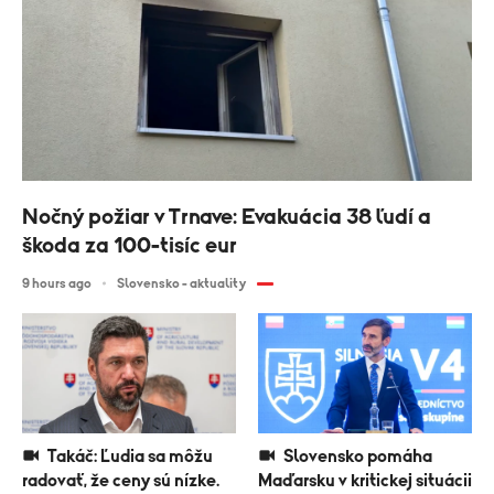
Nočný požiar v Trnave: Evakuácia 38 ľudí a
škoda za 100-tisíc eur
9 hours ago
Slovensko - aktuality
Takáč: Ľudia sa môžu
Slovensko pomáha
radovať, že ceny sú nízke.
Maďarsku v kritickej situácii