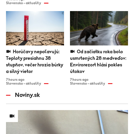
Slovensko - aktuality
Horúčavy nepoľavujú:
Od začiatku roka bolo
Teploty presiahnu 38
usmrtených 28 medveďov:
stupňov, večer hrozia búrky
Envirorezort hlási pokles
a silný vietor
útokov
7 hours ago
7 hours ago
Slovensko - aktuality
Slovensko - aktuality
Noviny.sk