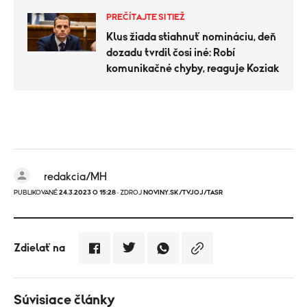
PREČÍTAJTE SI TIEŽ
Klus žiada stiahnuť nomináciu, deň
dozadu tvrdil čosi iné: Robí
komunikačné chyby, reaguje Koziak
redakcia/MH
PUBLIKOVANÉ
24.3.2023 O 15:28
· ZDROJ
NOVINY.SK/TVJOJ/TASR
Zdielať na
Súvisiace články