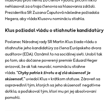
hlasovalo proti nemu 20 členov výboru, pričom nikto
nehlasoval za a traja členovia sa hlasovania zdržali.
Prezidentka SR Zuzana Čaputová následne požiadala
Hegera, aby vláda Klusovu nomináciu stiahla.
Klus požiadal vládu o stiahnutie kandidatúry
Poslanec Národnej rady SR Martin Klus žiada vládu o
stiahnutie jeho kandidatúry za člena Európskeho dvora
audítorov (EDA). Oznámil to na sociálnej sieti. Urobil tak
po tom, ako dočasne poverený premiér Eduard Heger
avizoval, že ak tak neurobí, nomináciu stiahne
vláda.
"Chyby patria k životu a aj zlá skúsenosť je
skúsenosť,"
uviedol Klus v krátkom statuse. Zároveň sa
ospravedlnil tým, ktorých sa jeho skúsenosť negatívne
dotkla, a poďakoval tým, ktorí mu pri jej absolvovaní
pomohli.