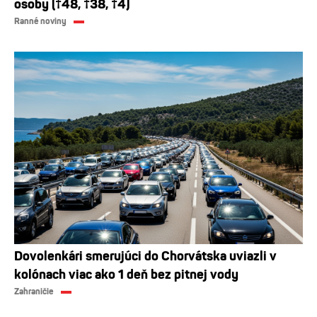
osoby (†48, †38, †4)
Ranné noviny
Dovolenkári smerujúci do Chorvátska uviazli v
kolónach viac ako 1 deň bez pitnej vody
Zahraničie