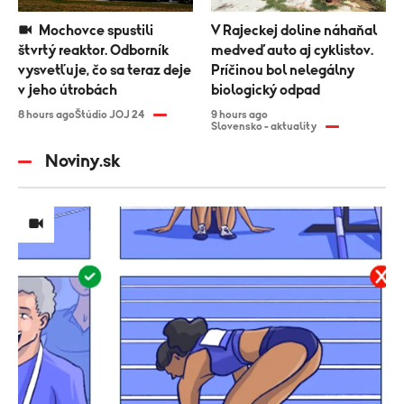
Mochovce spustili
V Rajeckej doline náhaňal
štvrtý reaktor. Odborník
medveď auto aj cyklistov.
vysvetľuje, čo sa teraz deje
Príčinou bol nelegálny
v jeho útrobách
biologický odpad
8 hours ago
Štúdio JOJ 24
9 hours ago
Slovensko - aktuality
Noviny.sk