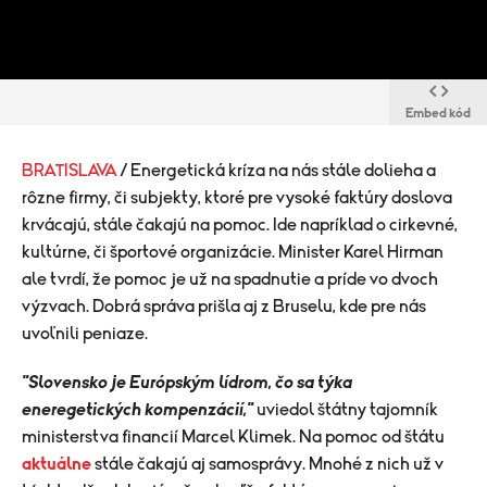
Embed kód
BRATISLAVA
/ Energetická kríza na nás stále dolieha a
rôzne firmy, či subjekty, ktoré pre vysoké faktúry doslova
krvácajú, stále čakajú na pomoc. Ide napríklad o cirkevné,
kultúrne, či športové organizácie. Minister Karel Hirman
ale tvrdí, že pomoc je už na spadnutie a príde vo dvoch
výzvach. Dobrá správa prišla aj z Bruselu, kde pre nás
uvoľnili peniaze.
"Slovensko je Európským lídrom, čo sa týka
eneregetických kompenzácií,"
uviedol štátny tajomník
ministerstva financií Marcel Klimek. Na pomoc od štátu
aktuálne
stále čakajú aj samosprávy. Mnohé z nich už v