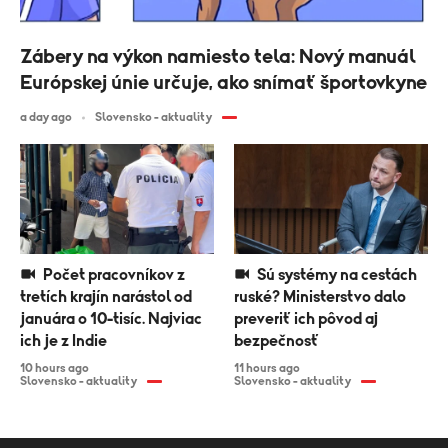
Zábery na výkon namiesto tela: Nový manuál
Európskej únie určuje, ako snímať športovkyne
a day ago
Slovensko - aktuality
Počet pracovníkov z
Sú systémy na cestách
tretích krajín narástol od
ruské? Ministerstvo dalo
januára o 10-tisíc. Najviac
preveriť ich pôvod aj
ich je z Indie
bezpečnosť
10 hours ago
11 hours ago
Slovensko - aktuality
Slovensko - aktuality