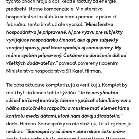
týchto dňoch hrajú o čas, keďže faktúry za energie
predbehli štátne kompenzácie. Ministerstvo
hospodárstva im sľúbilo schému pomoci v polovici
februára. Tento limit už ale vypršal.
"Ministerstvo
hospodárstva je pripravené. Aj pre výzvu pre subjekty
vyvíjajúce hospodársku činnosť, ako aj pre subjekty
verejnej správy, pod ktoré spadajú aj samosprávy. My
máme systém pripravený. Čakáme na doručenie dát od
všetkých dodávateľov,"
povedal poverený riadením
Ministerstva hospodárstva SR Karel Hirman.
Tie dáta aktuálne kompletizujú a verifikujú. Komplet by
mali byť do konca tohto týždňa.
"Je to nevyhnutná
súčasť krížovej kontroly. Ideme vyplácať stámilióny eur z
nášho spoločného rozpočtu a musíme mať elementárnu
kontrolu medzi dátami, ktoré nám dávajú žiadatelia,"
dodal Hirman. Samosprávy sa ale sťažujú, že už aj dnes je
neskoro.
"Samosprávy sú dnes v obrovskom šoku práve