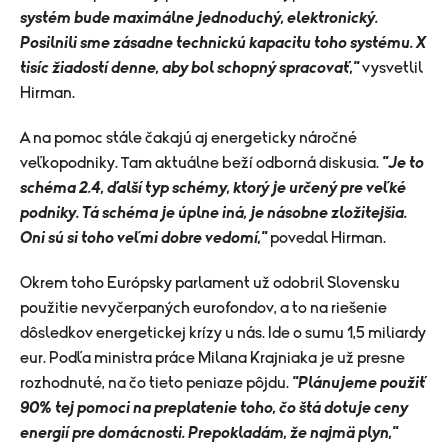
systém bude maximálne jednoduchý, elektronický.
Posilnili sme zásadne technickú kapacitu toho systému. X
tisíc žiadostí denne, aby bol schopný spracovať,"
vysvetlil
Hirman.
A na pomoc stále čakajú aj energeticky náročné
veľkopodniky. Tam aktuálne beží odborná diskusia.
"Je to
schéma 2.4, ďalší typ schémy, ktorý je určený pre veľké
podniky. Tá schéma je úplne iná, je násobne zložitejšia.
Oni sú si toho veľmi dobre vedomí,"
povedal Hirman.
Okrem toho Európsky parlament už odobril Slovensku
použitie nevyčerpaných eurofondov, a to na riešenie
dôsledkov energetickej krízy u nás. Ide o sumu 1,5 miliardy
eur. Podľa ministra práce Milana Krajniaka je už presne
rozhodnuté, na čo tieto peniaze pôjdu.
"Plánujeme použiť
90% tej pomoci na preplatenie toho, čo štá dotuje ceny
energií pre domácnosti. Prepokladám, že najmä plyn,"