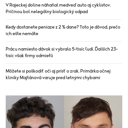
V Rajeckej doline náhaňal medveď auto aj cyklistov.
Príčinou bol nelegálny biologický odpad
Kedy dostanete peniaze z 2 % dane? Toto je dôvod, prečo
ich ešte nemáte
Prácu namiesto dávok si vybralo 5-tisíc ľudí. Ďalších 23-
tisíc však firmy odmietli
Môžete si poškodiť oči aj prísť o zrak. Primárka očnej
kliniky Majtánová varuje pred letnými chybami