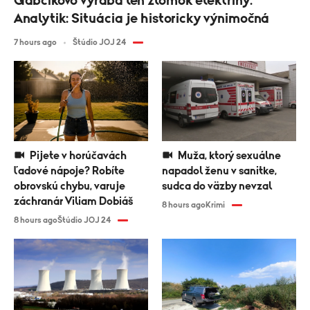
Gabčíkovo vyrába len zlomok elektriny.
Analytik: Situácia je historicky výnimočná
7 hours ago
Štúdio JOJ 24
Pijete v horúčavách
Muža, ktorý sexuálne
ľadové nápoje? Robíte
napadol ženu v sanitke,
obrovskú chybu, varuje
sudca do väzby nevzal
záchranár Viliam Dobiáš
8 hours ago
Krimi
8 hours ago
Štúdio JOJ 24