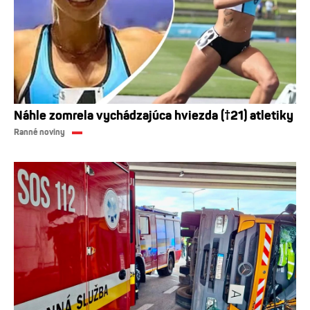
Náhle zomrela vychádzajúca hviezda (†21) atletiky
Ranné noviny