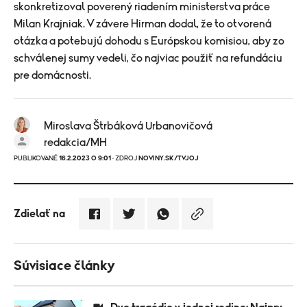
skonkretizoval poverený riadením ministerstva práce
Milan Krajniak. V závere Hirman dodal, že to otvorená
otázka a potebujú dohodu s Európskou komisiou, aby zo
schválenej sumy vedeli, čo najviac použiť na refundáciu
pre domácnosti.
Miroslava Štrbáková Urbanovičová
redakcia/MH
PUBLIKOVANÉ
16.2.2023 O 9:01
· ZDROJ
NOVINY.SK/TVJOJ
Zdielať na
Súvisiace články