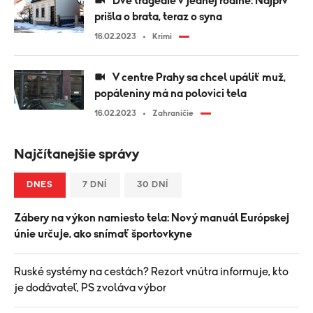
Dve tragédie v jednej rodine: Najprv
prišla o brata, teraz o syna
16.02.2023
Krimi
V centre Prahy sa chcel upáliť muž,
popáleniny má na polovici tela
16.02.2023
Zahraničie
Najčítanejšie správy
DNES
7 DNÍ
30 DNÍ
Zábery na výkon namiesto tela: Nový manuál Európskej
únie určuje, ako snímať športovkyne
Ruské systémy na cestách? Rezort vnútra informuje, kto
je dodávateľ, PS zvoláva výbor