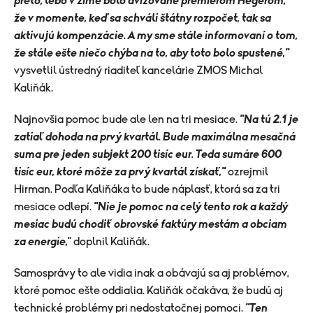
preto, lebo v zime bolo avizované premiérom Hegerom,
že v momente, keď sa schváli štátny rozpočet, tak sa
aktivujú kompenzácie. A my sme stále informovaní o tom,
že stále ešte niečo chýba na to, aby toto bolo spustené,"
vysvetlil ústredný riaditeľ kancelárie ZMOS Michal
Kaliňák.
Najnovšia pomoc bude ale len na tri mesiace.
"Na tú 2.1 je
zatiaľ dohoda na prvý kvartál. Bude maximálna mesačná
suma pre jeden subjekt 200 tisíc eur. Teda sumáre 600
tisíc eur, ktoré môže za prvý kvartál získať,"
ozrejmil
Hirman. Podľa Kaliňáka to bude náplasť, ktorá sa za tri
mesiace odlepí.
"Nie je pomoc na celý tento rok a každý
mesiac budú chodiť obrovské faktúry mestám a obciam
za energie,
" doplnil Kaliňák.
Samosprávy to ale vidia inak a obávajú sa aj problémov,
ktoré pomoc ešte oddialia. Kaliňák očakáva, že budú aj
technické problémy pri nedostatočnej pomoci.
"Ten