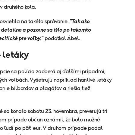
v druhého kola.
osvietila na takéto správanie.
"Tak ako
 detailne a pozorne sa išlo po takomto
cifické pre voľby,"
podotkol Ábel.
é letáky
pcie sa polícia zaoberá aj ďalšími prípadmi,
ských voľbách. Vyšetrujú napríklad hanlivé letáky
anie bilbordov a plagátov a riešia tiež
é sa konalo sobotu 23. novembra, preverujú tri
rvom prípade občan oznámil, že bolo možné
to ľudí po päť eur. V druhom prípade podal