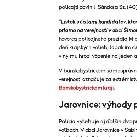
policajti obvinili Sándora Sz. (40)
"Lístok s číslami kandidátov, kt
priamo na verejnosti v obci Šim
hovorca policajného prezídia Mic
deň krajských volieb, tabak im s
viny mu hrozí väzenie na jeden a
V banskobystrickom samosprávno
verejnosť označuje za extrémist
Banskobystrickom kraji.
Jarovnice: výhody 
Polícia vyšetruje aj ďalšie dva p
voľbách. V obci Jarovnice v Sab