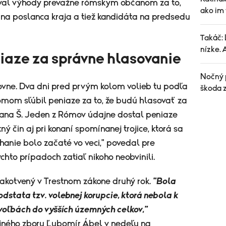
oval výhody prevažne rómskym občanom za to,
ako im
a na poslanca kraja a tiež kandidáta na predsedu
Takáč: 
nízke. 
iaze za správne hlasovanie
Nočný p
ovne. Dva dni pred prvým kolom volieb tu podľa
škoda z
mom sľúbil peniaze za to, že budú hlasovať za
lana Š. Jeden z Rómov údajne dostal peniaze
ný čin aj pri konaní spomínanej trojice, ktorá sa
hanie bolo začaté vo veci," povedal pre
chto prípadoch zatiaľ nikoho neobvinili.
 zakotvený v Trestnom zákone druhý rok.
"Bola
dstata tzv. volebnej korupcie, ktorá nebola k
 voľbách do vyšších územných celkov,"
ajného zboru Ľubomír Ábel v nedeľu na