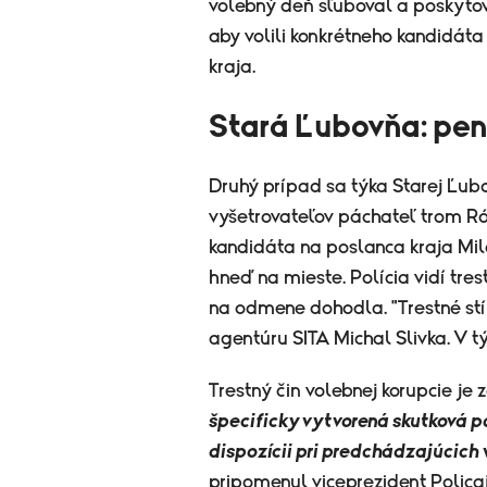
volebný deň sľuboval a poskyt
aby volili konkrétneho kandidát
kraja.
Stará Ľubovňa: pen
Druhý prípad sa týka Starej Ľub
vyšetrovateľov páchateľ trom Ró
kandidáta na poslanca kraja Mi
hneď na mieste. Polícia vidí trest
na odmene dohodla. "Trestné stí
agentúru SITA Michal Slivka. V tý
Trestný čin volebnej korupcie je
špecificky vytvorená skutková po
dispozícii pri predchádzajúcich
pripomenul viceprezident Polic