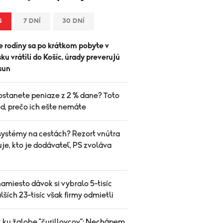
S
7 DNÍ
30 DNÍ
 rodiny sa po krátkom pobyte v
u vrátili do Košíc, úrady preverujú
sun
ostanete peniaze z 2 % dane? Toto
d, prečo ich ešte nemáte
systémy na cestách? Rezort vnútra
je, kto je dodávateľ, PS zvoláva
amiesto dávok si vybralo 5-tisíc
alších 23-tisíc však firmy odmietli
k ku žalobe "čurillovcov": Nechápem,