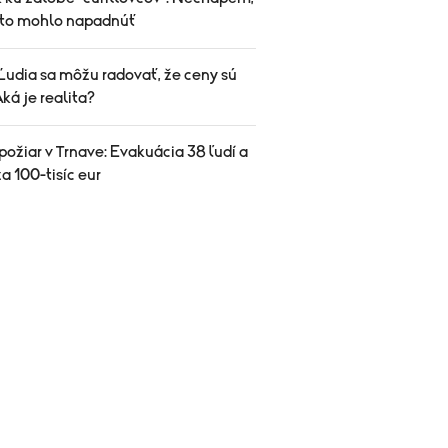
 to mohlo napadnúť
Ľudia sa môžu radovať, že ceny sú
Aká je realita?
ožiar v Trnave: Evakuácia 38 ľudí a
a 100-tisíc eur