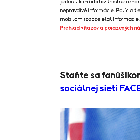
jeden z kandidátov trestné oznám
nepravdivé informácie. Polícia ti
mobilom rozposielal informácie,
Prehľad víťazov a porazených n
Staňte sa fanúšik
sociálnej sieti F