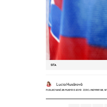
SITA
Lucia Husárová
PUBLIKOVANÉ
26.11.2013 O 23:13
· ZDROJ
NOVINY.SK
,
SI