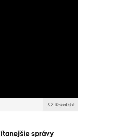
Embed kód
ítanejšie správy