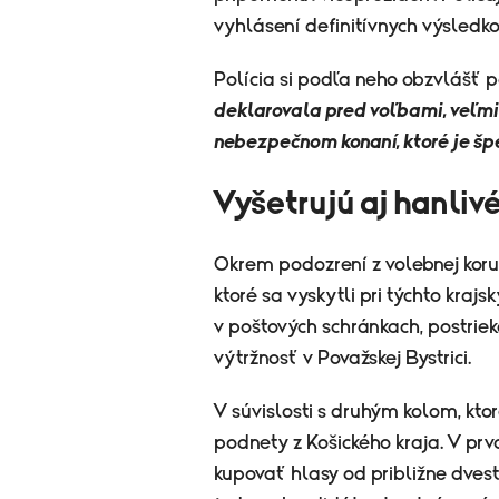
vyhlásení definitívnych výsledko
Polícia si podľa neho obzvlášť p
deklarovala pred voľbami, veľmi
nebezpečnom konaní, ktoré je špe
Vyšetrujú aj hanliv
Okrem podozrení z volebnej koru
ktoré sa vyskytli pri týchto kraj
v poštových schránkach, postriek
výtržnosť v Považskej Bystrici.
V súvislosti s druhým kolom, ktor
podnety z Košického kraja. V p
kupovať hlasy od približne dves