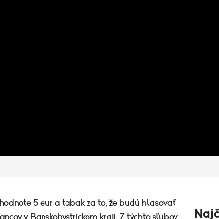
 hodnote 5 eur a tabak za to, že budú hlasovať
Najč
ancov v Banskobystrickom kraji. Z týchto sľubov