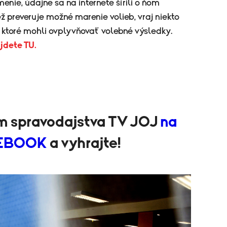
enie, údajne sa na internete šírili o ňom
ež preveruje možné marenie volieb, vraj niekto
 ktoré mohli ovplyvňovať volebné výsledky.
ájdete TU.
om spravodajstva TV JOJ
na
ACEBOOK
a vyhrajte!