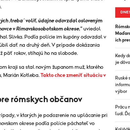
.
DNE
orých ,treba´ voliť, údajne odovzdal osloveným
Rómske
onovce v Rimavskosobotskom okrese,"
uviedol
Maďarsk
hal Slivka. Podľa polície im kupóny odovzdal v
ich pre
ľúbil dať na druhý deň. V prípade dokázania
ž päť rokov, stíhajú ho na slobode.
Kedy d
je dôvo
m kraji sa stal novým županom muž, ktorého
u, Marián Kotleba.
Takto chce zmeniť situáciu v
Ruské 
informu
výbor
pre rómskych občanov
Prácu n
ľudí. Ď
rípady, v ktorých je podozrenie na uplácanie pri
inovskom okrese podľa polície páchateľ vo
Kaliňá