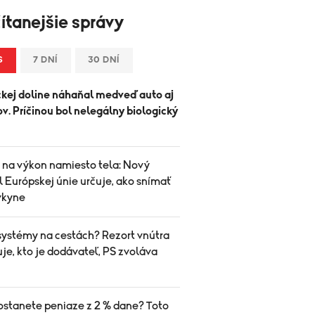
ítanejšie správy
S
7 DNÍ
30 DNÍ
ckej doline náhaňal medveď auto aj
ov. Príčinou bol nelegálny biologický
 na výkon namiesto tela: Nový
 Európskej únie určuje, ako snímať
vkyne
systémy na cestách? Rezort vnútra
je, kto je dodávateľ, PS zvoláva
ostanete peniaze z 2 % dane? Toto