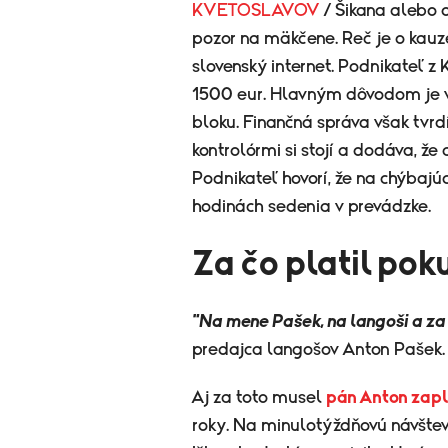
KVETOSLAVOV
/ Šikana alebo 
pozor na mäkčene. Reč je o kauz
slovenský internet. Podnikateľ z
1500 eur. Hlavným dôvodom je v
bloku. Finančná správa však tvrdí
kontrolórmi si stojí a dodáva, že 
Podnikateľ hovorí, že na chýbajúc
hodinách sedenia v prevádzke.
Za čo platil pok
"Na mene Pašek, na langoši a za 
predajca langošov Anton Pašek.
Aj za toto musel
pán Anton zapl
roky. Na minulotýždňovú návštev