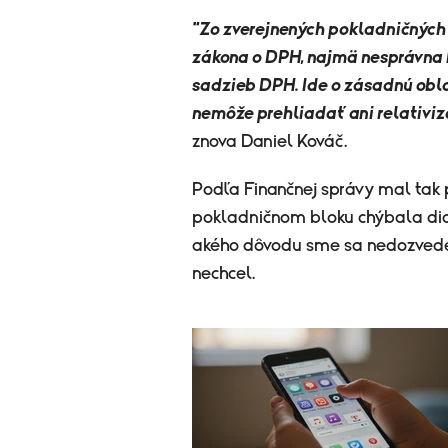
"Zo zverejnených pokladničných
zákona o DPH, najmä nesprávna k
sadzieb DPH. Ide o zásadnú obla
nemôže prehliadať ani relativiz
znova Daniel Kováč.
Podľa Finančnej správy mal tak 
pokladničnom bloku chýbala diakr
akého dôvodu sme sa nedozvedel
nechcel.