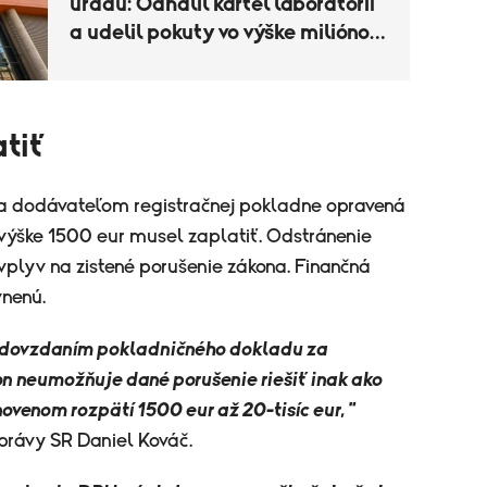
úradu: Odhalil kartel laboratórií
a udelil pokuty vo výške miliónov
eur
atiť
la dodávateľom registračnej pokladne opravená
 výške 1500 eur musel zaplatiť. Odstránenie
lyv na zistené porušenie zákona. Finančná
vnenú.
 odovzdaním pokladničného dokladu za
n neumožňuje dané porušenie riešiť inak ako
venom rozpätí 1500 eur až 20-tisíc eur, "
správy SR Daniel Kováč.