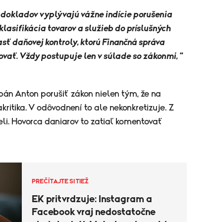
 dokladov vyplývajú vážne indície porušenia
lasifikácia tovarov a služieb do príslušných
sť daňovej kontroly, ktorú Finančná správa
ovať. Vždy postupuje len v súlade so zákonmi, "
pán Anton porušiť zákon nielen tým, že na
itika. V odôvodnení to ale nekonkretizuje. Z
i. Hovorca daniarov to zatiaľ komentovať
PREČÍTAJTE SI TIEŽ
EK pritvrdzuje: Instagram a
Facebook vraj nedostatočne