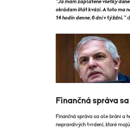
"Ja mám zaplatené všetky dane, 
okrádam štát kvázi. A toto ma n
14 hodín denne, 6 dní v týždni, "
d
Finančná správa sa
Finančná správa sa ale bráni a 
nepravdivých tvrdení, ktoré maj