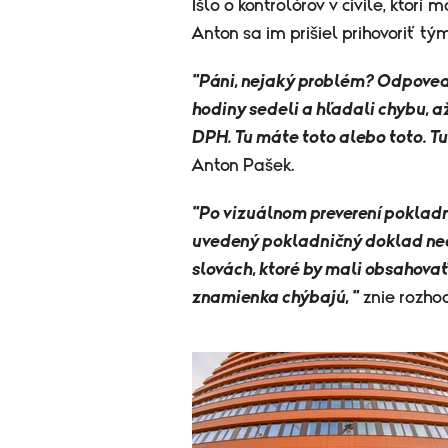
Išlo o kontrolórov v civile, ktorí
Anton sa im prišiel prihovoriť tý
"Páni, nejaký problém? Odpovedali
hodiny sedeli a hľadali chybu, a
DPH. Tu máte toto alebo toto. Tu
Anton Pašek.
"Po vizuálnom preverení pokladni
uvedený pokladničný doklad ne
slovách, ktoré by mali obsahova
znamienka chýbajú, "
znie rozho