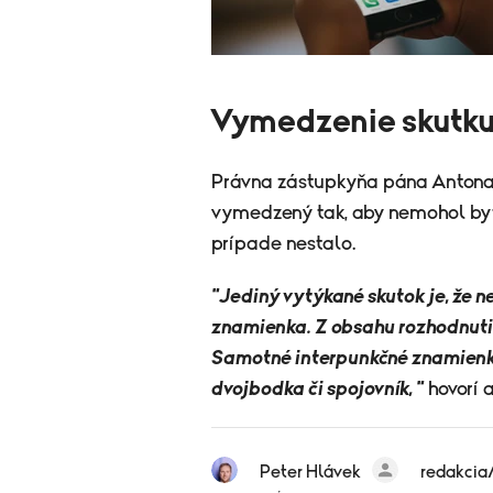
Vymedzenie skutk
Právna zástupkyňa pána Antona 
vymedzený tak, aby nemohol byť
prípade nestalo.
"Jediný vytýkané skutok je, že n
znamienka. Z obsahu rozhodnutia 
Samotné interpunkčné znamienka
dvojbodka či spojovník, "
hovorí 
Peter Hlávek
redakcia