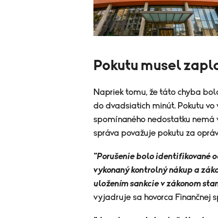
Pokutu musel zapl
Napriek tomu, že táto chyba bo
do dvadsiatich minút. Pokutu vo
spomínaného nedostatku nemá vp
správa považuje pokutu za oprá
"Porušenie bolo identifikované
vykonaný kontrolný nákup a záko
uložením sankcie v zákonom stano
vyjadruje sa hovorca Finančnej 