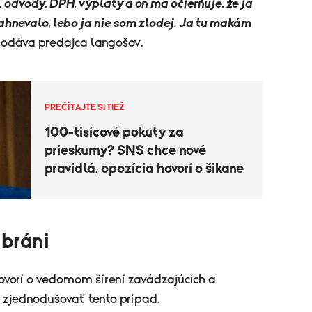
odvody, DPH, výplaty a on ma očierňuje, že ja
ahnevalo, lebo ja nie som zlodej. Ja tu makám
odáva predajca langošov.
PREČÍTAJTE SI TIEŽ
100-tisícové pokuty za
prieskumy? SNS chce nové
pravidlá, opozícia hovorí o šikane
 bráni
hovorí o vedomom šírení zavádzajúcich a
ú zjednodušovať tento prípad.