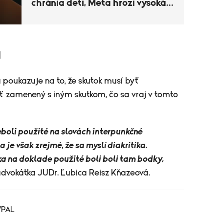
chránia deti, Meta hrozí vysoká
pokuta
u
poukazuje na to, že skutok musí byť
 zamenený s iným skutkom, čo sa vraj v tomto
eboli použité na slovách interpunkčné
je však zrejmé, že sa myslí diakritika.
 na doklade použité boli boli tam bodky,
advokátka JUDr. Ľubica Reisz Kňazeová.
/PAL