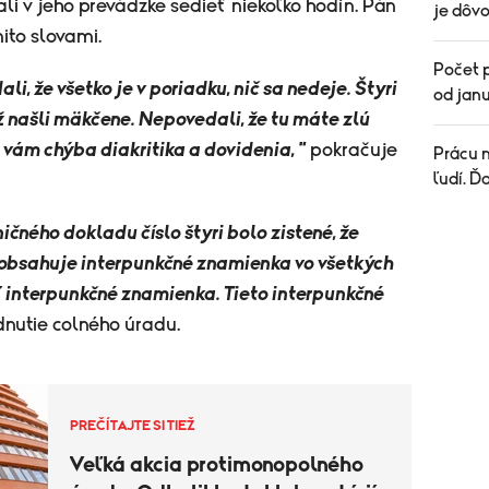
 mali v jeho prevádzke sedieť niekoľko hodín. Pán
je dôvo
mito slovami.
Počet p
, že všetko je v poriadku, nič sa nedeje. Štyri
od janu
ž našli mäkčene. Nepovedali, že tu máte zlú
 vám chýba diakritika a dovidenia, "
pokračuje
Prácu n
ľudí. Ď
čného dokladu číslo štyri bolo zistené, že
obsahuje interpunkčné znamienka vo všetkých
ť interpunkčné znamienka. Tieto interpunkčné
dnutie colného úradu.
PREČÍTAJTE SI TIEŽ
Veľká akcia protimonopolného