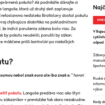
oprávnená pokuta? Ak podnikáte dávajte si
Najč
e langoše, ktorá už druhý deň zaplavuje
 Kvetoslavova neďaleko Bratislavy dostal pokutu
DNE
raj chýbajúca diakritika na pokladničnom
, že indícií porušenia zákona bolo viac. Za
V Raje
ak by pokutu neudelili, porušili by zákon.
cyklist
e mäkčene prišli kontrolóri po niekoľkých
odpad
Zábery
utu?
manuál
športo
sumou nebol znak eura ale iba znak e, "
hovorí
Ruské 
informu
výbor
atiť pokutu
. Langoše predáva viac ako štyri
u zákazníkov v prevádzke tak skoro nezabudne.
Kedy d