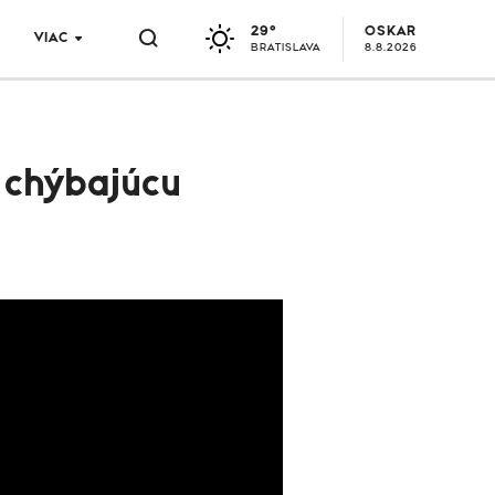
29°
OSKAR
VIAC
BRATISLAVA
8.8.2026
a chýbajúcu