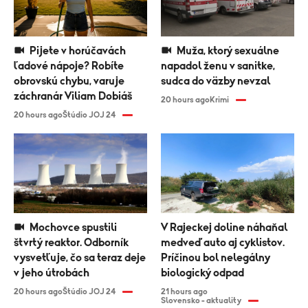
Pijete v horúčavách
Muža, ktorý sexuálne
ľadové nápoje? Robíte
napadol ženu v sanitke,
obrovskú chybu, varuje
sudca do väzby nevzal
záchranár Viliam Dobiáš
20 hours ago
Krimi
20 hours ago
Štúdio JOJ 24
Mochovce spustili
V Rajeckej doline náhaňal
štvrtý reaktor. Odborník
medveď auto aj cyklistov.
vysvetľuje, čo sa teraz deje
Príčinou bol nelegálny
v jeho útrobách
biologický odpad
20 hours ago
Štúdio JOJ 24
21 hours ago
Slovensko - aktuality