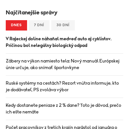
Najčítanejšie správy
DNES
7 DNÍ
30 DNÍ
V Rajeckej doline náhaňal medveď auto aj cyklistov.
Príčinou bol nelegálny biologický odpad
Zábery na výkon namiesto tela: Nový manuál Európskej
únie určuje, ako snímať športovkyne
Ruské systémy na cestách? Rezort vnútra informuje, kto
je dodávateľ, PS zvoláva výbor
Kedy dostanete peniaze z 2 % dane? Toto je dôvod, prečo
ich ešte nemáte
Počet pracovníkov z tretích krajín narástol od januára o