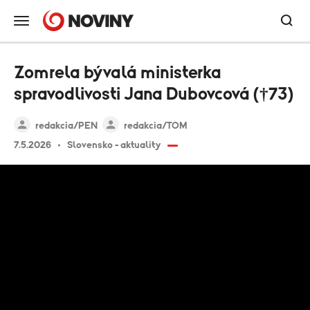
Zomrela bývalá ministerka
spravodlivosti Jana Dubovcová (†73)
redakcia/PEN
redakcia/TOM
7.5.2026
Slovensko - aktuality