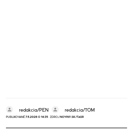
redakcia/PEN
redakcia/TOM
PUBLIKOVANÉ
7.5.2026 O 14:35
· ZDROJ
NOVINY.SK/TASR