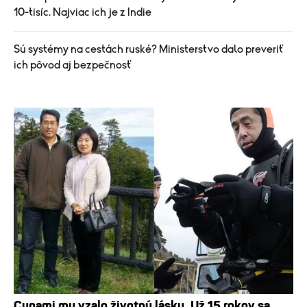
10-tisíc. Najviac ich je z Indie
Sú systémy na cestách ruské? Ministerstvo dalo preveriť
ich pôvod aj bezpečnosť
Cunami mu vzalo životnú lásku. Už 15 rokov sa