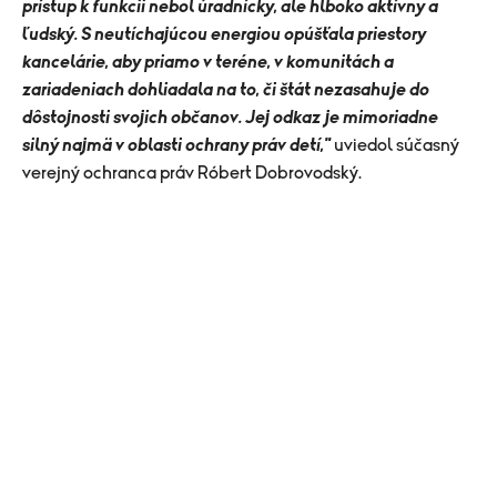
prístup k funkcii nebol úradnícky, ale hlboko aktívny a
ľudský. S neutíchajúcou energiou opúšťala priestory
kancelárie, aby priamo v teréne, v komunitách a
zariadeniach dohliadala na to, či štát nezasahuje do
dôstojnosti svojich občanov. Jej odkaz je mimoriadne
silný najmä v oblasti ochrany práv detí,"
uviedol súčasný
verejný ochranca práv Róbert Dobrovodský.