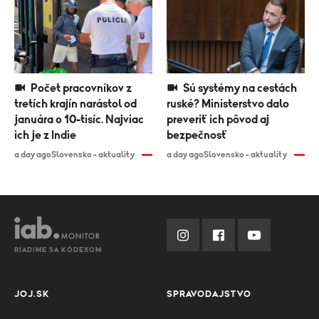
Počet pracovníkov z
Sú systémy na cestách
tretích krajín narástol od
ruské? Ministerstvo dalo
januára o 10-tisíc. Najviac
preveriť ich pôvod aj
ich je z Indie
bezpečnosť
a day ago
Slovensko - aktuality
a day ago
Slovensko - aktuality
RIADIME SA KÓDEXOM
JOJ.SK
SPRAVODAJSTVO