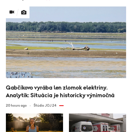
Gabčíkovo vyrába len zlomok elektriny.
Analytik: Situácia je historicky výnimočná
20 hours ago
Štúdio JOJ 24