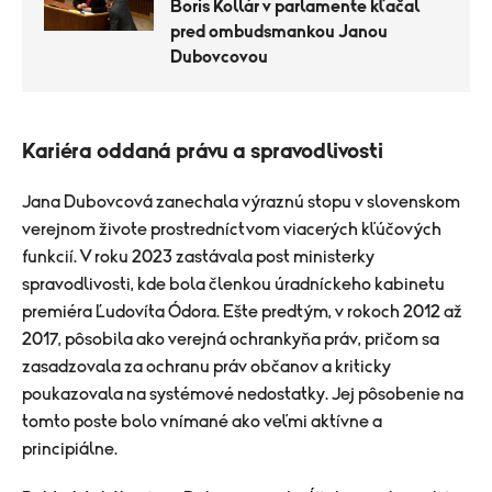
Boris Kollár v parlamente kľačal
pred ombudsmankou Janou
Dubovcovou
Kariéra oddaná právu a spravodlivosti
Jana Dubovcová zanechala výraznú stopu v slovenskom
verejnom živote prostredníctvom viacerých kľúčových
funkcií. V roku 2023 zastávala post ministerky
spravodlivosti, kde bola členkou úradníckeho kabinetu
premiéra Ľudovíta Ódora.
Ešte predtým, v rokoch 2012 až
2017, pôsobila ako verejná ochrankyňa práv, pričom sa
zasadzovala za ochranu práv občanov a kriticky
poukazovala na systémové nedostatky. Jej pôsobenie na
tomto poste bolo vnímané ako veľmi aktívne a
principiálne.