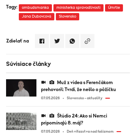
Tagy:
ombudsmanka
ministerka spravodlivosti
Úmrtie
Jana Dubovcová
Slovensko
Zdielať na
Súvisiace články
Muž z videa s Ferenčákom
prehovoril: Tvrdí, že nešlo o pôžičku
07.05.2026
Slovensko - aktuality
Štúdio 24: Ako si Nemci
pripomínajú 8. máj?
07.05.2026
Deň víťazstva nad fašizmom