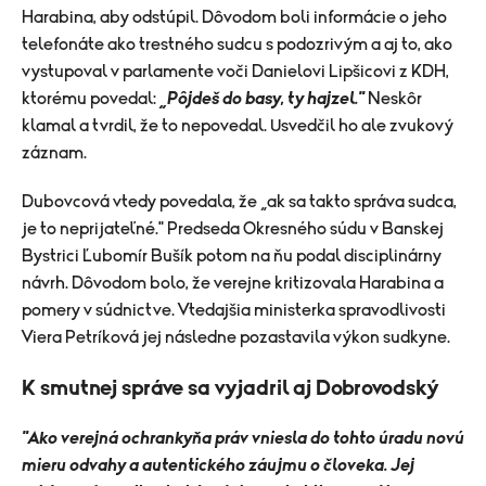
Harabina, aby odstúpil. Dôvodom boli informácie o jeho
telefonáte ako trestného sudcu s podozrivým a aj to, ako
vystupoval v parlamente voči Danielovi Lipšicovi z KDH,
ktorému povedal:
„Pôjdeš do basy, ty hajzel."
Neskôr
klamal a tvrdil, že to nepovedal. Usvedčil ho ale zvukový
záznam.
Dubovcová vtedy povedala, že „ak sa takto správa sudca,
je to neprijateľné." Predseda Okresného súdu v Banskej
Bystrici Ľubomír Bušík potom na ňu podal disciplinárny
návrh. Dôvodom bolo, že verejne kritizovala Harabina a
pomery v súdnictve. Vtedajšia ministerka spravodlivosti
Viera Petríková jej následne pozastavila výkon sudkyne.
K smutnej správe sa vyjadril aj Dobrovodský
"Ako verejná ochrankyňa práv vniesla do tohto úradu novú
mieru odvahy a autentického záujmu o človeka. Jej