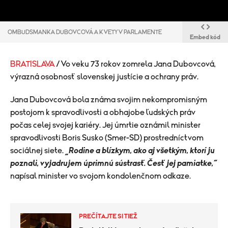
OMBUDSMANKA DUBOVCOVÁ A KVETY V PARLAMENTE
Embed kód
BRATISLAVA
/ Vo veku 73 rokov zomrela Jana Dubovcová,
výrazná osobnosť slovenskej justície a ochrany práv.
Jana Dubovcová bola známa svojim nekompromisným
postojom k spravodlivosti a obhajobe ľudských práv
počas celej svojej kariéry. Jej úmrtie oznámil minister
spravodlivosti Boris Susko (Smer-SD) prostredníctvom
sociálnej siete.
„Rodine a blízkym, ako aj všetkým, ktorí ju
poznali, vyjadrujem úprimnú sústrasť. Česť jej pamiatke,“
napísal minister vo svojom kondolenčnom odkaze.
PREČÍTAJTE SI TIEŽ