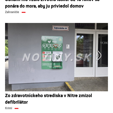
ponára do mora, aby ju priviedol domov
Zahraničie
Zo zdravotníckeho strediska v Nitre zmizol
defibrilátor
Krimi