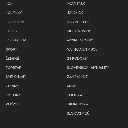
JOJ
NOVINY.SK
JOJ PLAY
JOJ24.SK
JOJ ŠPORT
NOVINY PLUS
JOJ CZ
VIDEONOVINY
JOJ GROUP
RANNÉ NOVINY
ŠPORT
NA HRANE TV JOJ
ŽENSKÉ
24 PODCAST
TOPSTAR
SLOVENSKO - AKTUALITY
SME CHLAPI
ZAHRANIČIE
ZDRAVIE
KRIMI
HISTORY
POLITIKA
POČASIE
EKONOMIKA
SLOVÁCI V EÚ