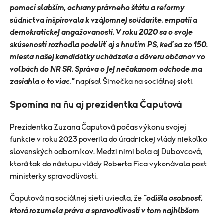
pomoci slabším, ochrany právneho štátu a reformy
súdnictva inšpirovala k vzájomnej solidarite, empatii a
demokratickej angažovanosti. V roku 2020 sa o svoje
skúsenosti rozhodla podeliť aj s hnutím PS, keď sa zo 150.
miesta našej kandidátky uchádzala o dôveru občanov vo
voľbách do NR SR. Správa o jej nečakanom odchode ma
zasiahla o to viac,"
napísal Šimečka na sociálnej sieti.
Spomína na ňu aj prezidentka Čaputová
Prezidentka Zuzana Čaputová počas výkonu svojej
funkcie v roku 2023 poverila do úradnickej vlády niekoľko
slovenských odborníkov. Medzi nimi bola aj Dubovcová,
ktorá tak do nástupu vlády Roberta Fica vykonávala post
ministerky spravodlivosti.
Čaputová na sociálnej sieti uviedla, že
"odišla osobnosť,
ktorá rozumela právu a spravodlivosti v tom najhlbšom