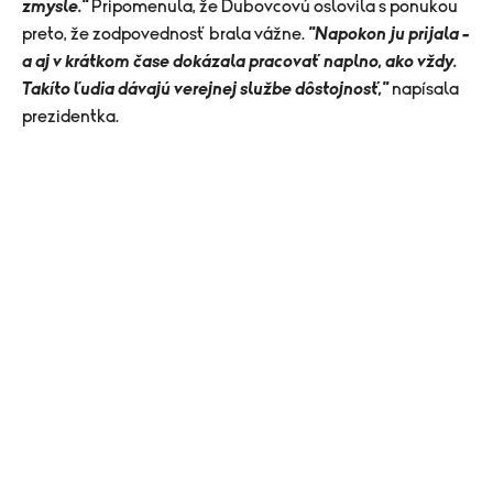
zmysle."
Pripomenula, že Dubovcovú oslovila s ponukou
preto, že zodpovednosť brala vážne.
"Napokon ju prijala –
a aj v krátkom čase dokázala pracovať naplno, ako vždy.
Takíto ľudia dávajú verejnej službe dôstojnosť,"
napísala
prezidentka.