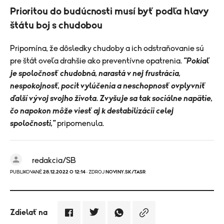
Prioritou do budúcnosti musí byť podľa hlavy
štátu boj s chudobou
Pripomína, že dôsledky chudoby a ich odstraňovanie sú
pre štát oveľa drahšie ako preventívne opatrenia.
"Pokiaľ
je spoločnosť chudobná, narastá v nej frustrácia,
nespokojnosť, pocit vylúčenia a neschopnosť ovplyvniť
ďalší vývoj svojho života. Zvyšuje sa tak sociálne napätie,
čo napokon môže viesť aj k destabilizácii celej
spoločnosti,"
pripomenula.
redakcia/SB
PUBLIKOVANÉ
28.12.2022 O 12:14
· ZDROJ
NOVINY.SK/TASR
Zdielať na