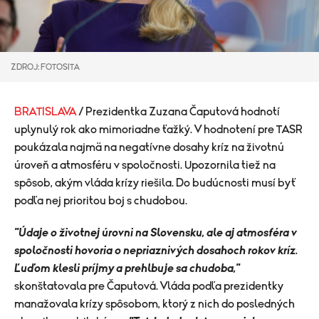
ZDROJ: FOTOSITA
BRATISLAVA
/ Prezidentka Zuzana Čaputová hodnotí
uplynulý rok ako mimoriadne ťažký. V hodnotení pre TASR
poukázala najmä na negatívne dosahy kríz na životnú
úroveň a atmosféru v spoločnosti. Upozornila tiež na
spôsob, akým vláda krízy riešila. Do budúcnosti musí byť
podľa nej prioritou boj s chudobou.
"Údaje o životnej úrovni na Slovensku, ale aj atmosféra v
spoločnosti hovoria o nepriaznivých dosahoch rokov kríz.
Ľuďom klesli príjmy a prehlbuje sa chudoba,"
skonštatovala pre Čaputová.
Vláda podľa prezidentky
manažovala krízy spôsobom, ktorý z nich do posledných