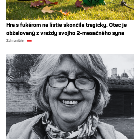
Hra s fukárom na lístie skončila tragicky. Otec je
obžalovaný z vraždy svojho 2-mesačného syna
Zahraničie