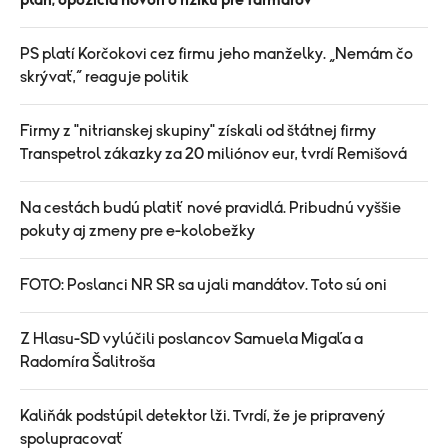
PS platí Korčokovi cez firmu jeho manželky. „Nemám čo
skrývať,“ reaguje politik
Firmy z "nitrianskej skupiny" získali od štátnej firmy
Transpetrol zákazky za 20 miliónov eur, tvrdí Remišová
Na cestách budú platiť nové pravidlá. Pribudnú vyššie
pokuty aj zmeny pre e-kolobežky
FOTO: Poslanci NR SR sa ujali mandátov. Toto sú oni
Z Hlasu-SD vylúčili poslancov Samuela Migaľa a
Radomíra Šalitroša
Kaliňák podstúpil detektor lži. Tvrdí, že je pripravený
spolupracovať