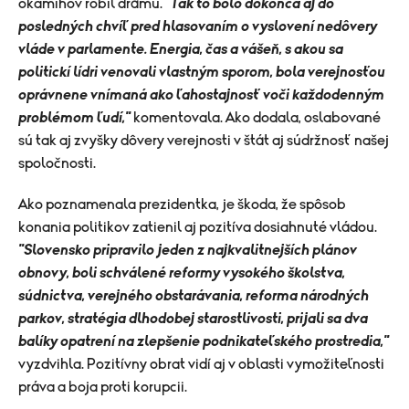
okamihov robil drámu.
"Tak to bolo dokonca aj do
posledných chvíľ pred hlasovaním o vyslovení nedôvery
vláde v parlamente. Energia, čas a vášeň, s akou sa
politickí lídri venovali vlastným sporom, bola verejnosťou
oprávnene vnímaná ako ľahostajnosť voči každodenným
problémom ľudí,"
komentovala. Ako dodala, oslabované
sú tak aj zvyšky dôvery verejnosti v štát aj súdržnosť našej
spoločnosti.
Ako poznamenala prezidentka, je škoda, že spôsob
konania politikov zatienil aj pozitíva dosiahnuté vládou.
"Slovensko pripravilo jeden z najkvalitnejších plánov
obnovy, boli schválené reformy vysokého školstva,
súdnictva, verejného obstarávania, reforma národných
parkov, stratégia dlhodobej starostlivosti, prijali sa dva
balíky opatrení na zlepšenie podnikateľského prostredia,"
vyzdvihla. Pozitívny obrat vidí aj v oblasti vymožiteľnosti
práva a boja proti korupcii.