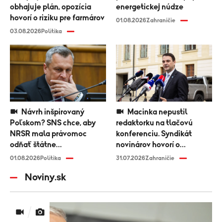
obhajuje plán, opozícia
energetickej núdze
hovorí o riziku pre farmárov
01.08.2026
Zahraničie
03.08.2026
Politika
Návrh inšpirovaný
Macinka nepustil
Poľskom? SNS chce, aby
redaktorku na tlačovú
NRSR mala právomoc
konferenciu. Syndikát
odňať štátne
novinárov hovorí o
vyznamenanie
diskriminácii médií
01.08.2026
Politika
31.07.2026
Zahraničie
Noviny.sk