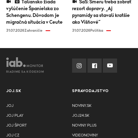
Taliansko žiada
SaS: Smeru treba zobrať
vylúčenie Španielska zo
rezort dopravy. „Aj
Schengenu. Dôvodom je
pyramídy sa stavali kratšie
migračná situácia v Ceute
ako Višňové“
31.07.2026
Zahraničie
31.07.2026
Politika
RIADIME SA KÓDEXOM
JOJ.SK
SPRAVODAJSTVO
JOJ
NOVINY.SK
JOJ PLAY
JOJ24.SK
JOJ ŠPORT
NOVINY PLUS
JOJ CZ
VIDEONOVINY