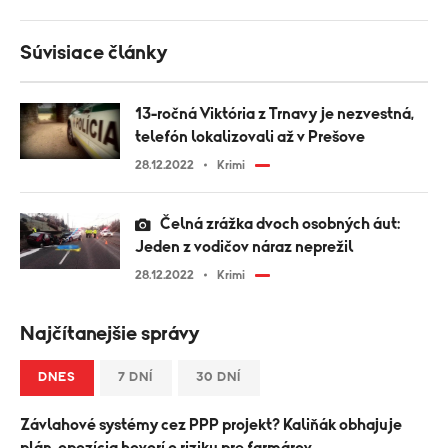
Súvisiace články
13-ročná Viktória z Trnavy je nezvestná,
telefón lokalizovali až v Prešove
28.12.2022
Krimi
Čelná zrážka dvoch osobných áut:
Jeden z vodičov náraz neprežil
28.12.2022
Krimi
Najčítanejšie správy
DNES
7 DNÍ
30 DNÍ
Závlahové systémy cez PPP projekt? Kaliňák obhajuje
plán, opozícia hovorí o riziku pre farmárov