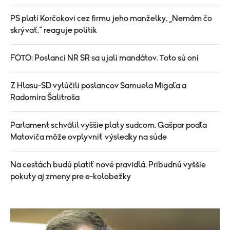
PS platí Korčokovi cez firmu jeho manželky. „Nemám čo
skrývať,“ reaguje politik
FOTO: Poslanci NR SR sa ujali mandátov. Toto sú oni
Z Hlasu-SD vylúčili poslancov Samuela Migaľa a
Radomíra Šalitroša
Parlament schválil vyššie platy sudcom. Gašpar podľa
Matoviča môže ovplyvniť výsledky na súde
Na cestách budú platiť nové pravidlá. Pribudnú vyššie
pokuty aj zmeny pre e-kolobežky