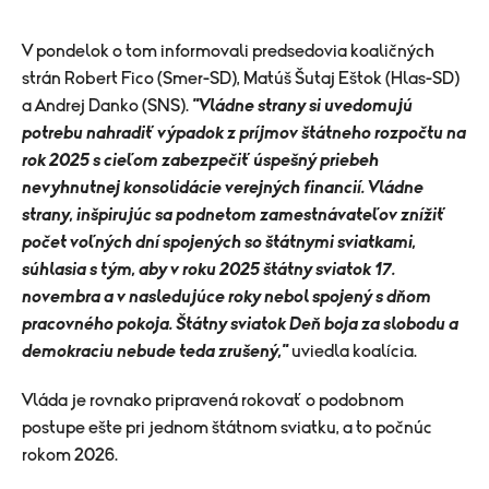
V pondelok o tom informovali predsedovia koaličných
strán Robert Fico (Smer-SD), Matúš Šutaj Eštok (Hlas-SD)
a Andrej Danko (SNS).
"
Vládne strany si uvedomujú
potrebu nahradiť výpadok z príjmov štátneho rozpočtu na
rok 2025 s cieľom zabezpečiť úspešný priebeh
nevyhnutnej konsolidácie verejných financií. Vládne
strany, inšpirujúc sa podnetom zamestnávateľov znížiť
počet voľných dní spojených so štátnymi sviatkami,
súhlasia s tým, aby v roku 2025 štátny sviatok 17.
novembra a v nasledujúce roky nebol spojený s dňom
pracovného pokoja. Štátny sviatok Deň boja za slobodu a
demokraciu nebude teda zrušený,"
uviedla koalícia.
Vláda je rovnako pripravená rokovať o podobnom
postupe ešte pri jednom štátnom sviatku, a to počnúc
rokom 2026.