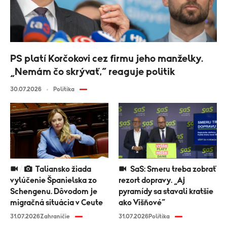
PS platí Korčokovi cez firmu jeho manželky.
„Nemám čo skrývať,“ reaguje politik
30.07.2026
Politika
Taliansko žiada
SaS: Smeru treba zobrať
vylúčenie Španielska zo
rezort dopravy. „Aj
Schengenu. Dôvodom je
pyramídy sa stavali kratšie
migračná situácia v Ceute
ako Višňové“
31.07.2026
Zahraničie
31.07.2026
Politika