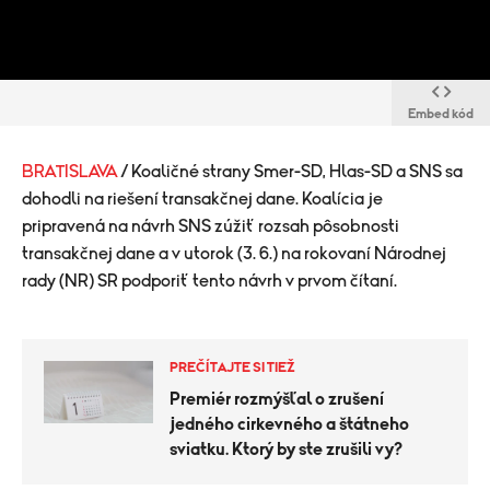
Embed kód
BRATISLAVA
/ Koaličné strany Smer-SD, Hlas-SD a SNS sa
dohodli na riešení transakčnej dane. Koalícia je
pripravená na návrh SNS zúžiť rozsah pôsobnosti
transakčnej dane a v utorok (3. 6.) na rokovaní Národnej
rady (NR) SR podporiť tento návrh v prvom čítaní.
PREČÍTAJTE SI TIEŽ
Premiér rozmýšľal o zrušení
jedného cirkevného a štátneho
sviatku. Ktorý by ste zrušili vy?