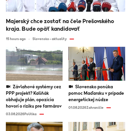
Majerský chce zostať na čele Prešovského
kraja. Bude opäť kandidovať
15 hours ago
Slovensko - aktuality
Závlahové systémy cez
Slovensko ponúka
PPP projekt? Kaliňák
pomoc Maďarsku v prípade
obhajuje plán, opozícia
energetickej núdze
hovorí o riziku pre farmárov
01.08.2026
Zahraničie
03.08.2026
Politika