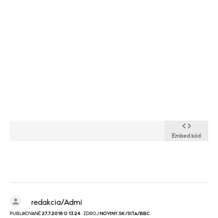
Embed kód
redakcia/Admi
PUBLIKOVANÉ
27.7.2018 O 13:24
· ZDROJ
NOVINY.SK/SITA/BBC