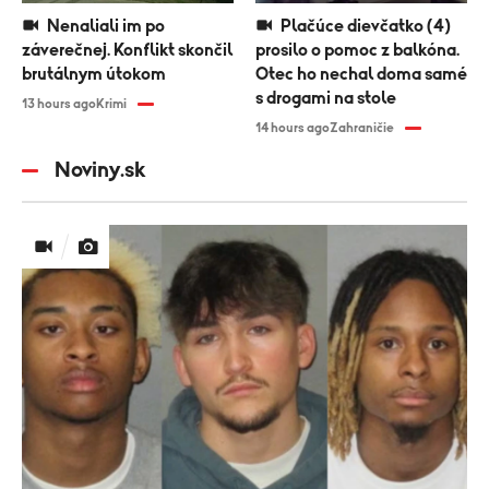
Nenaliali im po
Plačúce dievčatko (4)
záverečnej. Konflikt skončil
prosilo o pomoc z balkóna.
brutálnym útokom
Otec ho nechal doma samé
s drogami na stole
13 hours ago
Krimi
14 hours ago
Zahraničie
Noviny.sk