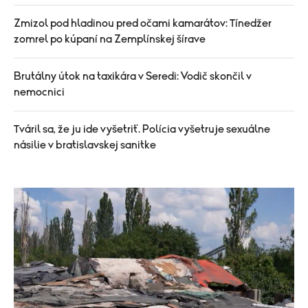
Zmizol pod hladinou pred očami kamarátov: Tínedžer
zomrel po kúpaní na Zemplínskej šírave
Brutálny útok na taxikára v Seredi: Vodič skončil v
nemocnici
Tváril sa, že ju ide vyšetriť. Polícia vyšetruje sexuálne
násilie v bratislavskej sanitke