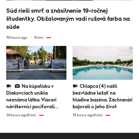
Súd rieši smrť a znásilnenie 19-ročnej
študentky. Obžalovaným vadí ružová farba na
súde
19 hours ago
Krimi
Na kúpalisku v
Chlapca (4) našli
Diakovciach unikla
bezvládne ležať na
neznáma látka. Viacerí
hladine bazéna. Záchranári
návštevníci pociťovali
bojovali o jeho život
zdravotné problémy
14 hours ago
Krimi
15 hours ago
Krimi