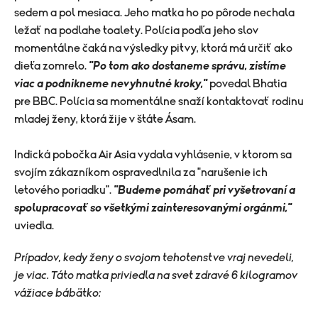
sedem a pol mesiaca. Jeho matka ho po pôrode nechala
ležať na podlahe toalety. Polícia podľa jeho slov
momentálne čaká na výsledky pitvy, ktorá má určiť ako
dieťa zomrelo.
"Po tom ako dostaneme správu, zistíme
viac a podnikneme nevyhnutné kroky,"
povedal Bhatia
pre BBC. Polícia sa momentálne snaží kontaktovať rodinu
mladej ženy, ktorá žije v štáte Ásam.
Indická pobočka Air Asia vydala vyhlásenie, v ktorom sa
svojím zákazníkom ospravedlnila za "narušenie ich
letového poriadku".
"Budeme pomáhať pri vyšetrovaní a
spolupracovať so všetkými zainteresovanými orgánmi,"
uviedla.
Prípadov, kedy ženy o svojom tehotenstve vraj nevedeli,
je viac. Táto matka priviedla na svet zdravé 6 kilogramov
vážiace bábätko: