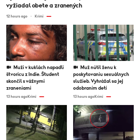
vyžiadal obete a zranených
12 hours ago
Krimi
Muži v kuklách napadli
Muž nútil ženu k
štvoricu z Indie. Študent
poskytovaniu sexuálnych
skončil s vážnymi
služieb. Vyhrážal sa jej
zraneniami
odobraním detí
13 hours ago
Krimi
13 hours ago
Krimi