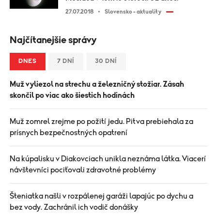
27.07.2018
Slovensko - aktuality
Najčítanejšie správy
DNES
7 DNÍ
30 DNÍ
Muž vyliezol na strechu a železničný stožiar. Zásah
skončil po viac ako šiestich hodinách
Muž zomrel zrejme po požití jedu. Pitva prebiehala za
prísnych bezpečnostných opatrení
Na kúpalisku v Diakovciach unikla neznáma látka. Viacerí
návštevníci pociťovali zdravotné problémy
Šteniatka našli v rozpálenej garáži lapajúc po dychu a
bez vody. Zachránil ich vodič donášky