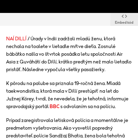
Embed kód
NAÍ DILLÍ
/ Úrady v Indii zadržali mladú ženu, ktorá
nechala na toalete v lietadle mŕtve dieťa. Zosnulé
bábätko našla vo štvrtok posádka letu spoločnosti Air
Asia z Guváhátí do Dillí, krátko predtým než malo lietadlo
pristáť. Následne vypočula všetky pasažierky.
K pôrodu na palube sa priznala 19-ročná žena. Mladá
taekwondistka, ktorá mala v Dillí prestúpiť na let do
Južnej Kórey, tvrdí, že nevedela, že je tehotná, informuje
spravodajský portál
BBC
s odvolaním sa na políciu.
Prípad zaregistrovala letisková polícia a momentálne je
predmetom vyšetrovania. Ako vysvetlil popredný
predstaviteľ polície Sandžaj Bhatia, žena bola tehotná