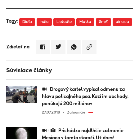
Tagy:
Dieťa
india
Lietadlo
Matka
Smrť
air asia
Zdielať na
Súvisiace články
Drogový kartel vypísal odmenu za
hlavu policajného psa. Kazí im obchody,
ponúkajú 200 miliónov
27.07.2018
Zahraničie
Prichádza najdlhšie zatmenie
Mesiaca v tomto storočí. Už dnes!