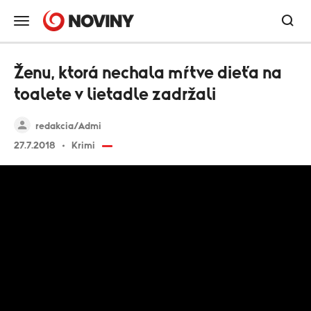
Ženu, ktorá nechala mŕtve dieťa na
toalete v lietadle zadržali
redakcia/Admi
27.7.2018
Krimi