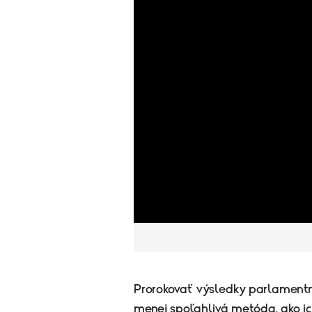
Prorokovať výsledky parlamentný
menej spoľahlivá metóda, ako ic