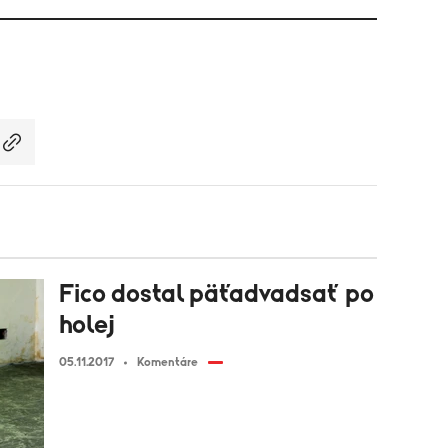
Fico dostal päťadvadsať po
holej
05.11.2017
Komentáre