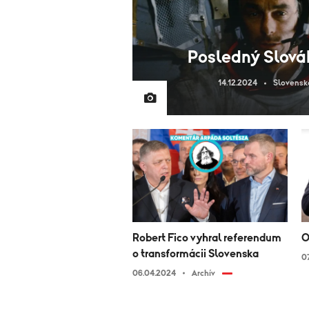
Posledný Slová
14.12.2024
Slovensko
Robert Fico vyhral referendum
O
o transformácii Slovenska
0
06.04.2024
Archív