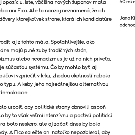
50 rok
aj opozíciu. Iste, väčšina nových županov mala
eba ani Fico. Ale to naozaj neznamená, že ich
Jana K
very ktorejkoľvek strane, ktorá ich kandidatúre
odcho
diť aj z tohto mála. Spoľahlivejšie, ako
idne majú plné zuby tradičných strán,
izmus alebo neonacizmus je už na nich priveľa,
 je súčasťou systému. Čo by mohlo byť aj
oličovi vzpriečil v krku, zhodou okolností nebola
typu. A keby jeho najreálnejšou alternatívou
 demokracie.
lo urobiť, aby politické strany obnovili aspoň
o by to však veľmi intenzívnu a poctivú politickú
era bolo neskoro, ale aj začať dnes by bolo
kdy. A Fico sa ešte ani natoľko nepozbieral, aby