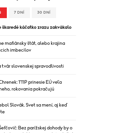
S
7 DNÍ
30 DNÍ
e škaredé káčatko zrazu zakvákalo
e mafiánsky štát, alebo krajina
úcich imbecilov
tvár slovenskej spravodlivosti
hrenek: TTIP prinesie EÚ veľa
vneho, rokovania pokračujú
ebol Slovák. Svet sa mení, aj keď
te
efčovič: Bez parížskej dohody by o