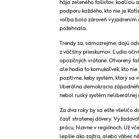
hája zeleného fašistov, koalíciu 
podporu každého, kto nie je Kotl
voľba bola zároveň vyjadrením dô
požehnala.
Trendy sa, samozrejme, dajú odvo
z väčšiny prieskumov. Ľudia očiv
opozičných vrátane. Otvorený faš
ale hodia to komukoľvek, kto nie
pozitívne, keby systém, ktorý sa v
liberálna demokracia západného 
nebol ruský systém neliberálnej
Za dva roky by sa ešte všeličo da
časť stratenej dôvery. Vyžadoval
prácu, hlavne v regiónoch. Už vč
lepšie ako zajtra, alebo vôbec ni