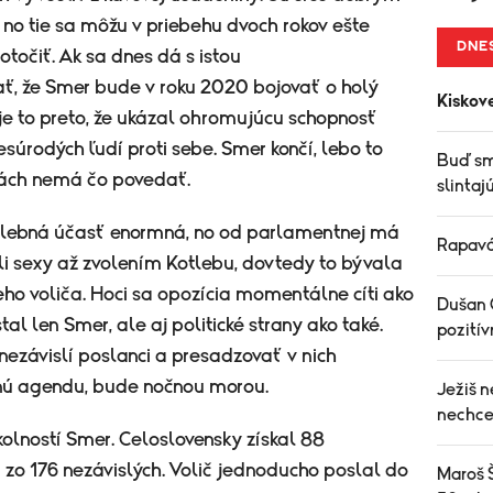
 no tie sa môžu v priebehu dvoch rokov ešte
DNE
otočiť. Ak sa dnes dá s istou
, že Smer bude v roku 2020 bojovať o holý
Kiskov
ie je to preto, že ukázal ohromujúcu schopnosť
súrodých ľudí proti sebe. Smer končí, lebo to
Buď sm
ľbách nemá čo povedať.
slintaj
lebná účasť enormná, no od parlamentnej má
Rapavá 
li sexy až zvolením Kotlebu, dovtedy to bývala
ho voliča. Hoci sa opozícia momentálne cíti ako
Dušan C
l len Smer, ale aj politické strany ako také.
pozití
 nezávislí poslanci a presadzovať v nich
mnú agendu, bude nočnou morou.
Ježiš n
nechce
lností Smer. Celoslovensky získal 88
 zo 176 nezávislých. Volič jednoducho poslal do
Maroš Š