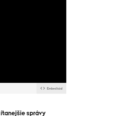
Embed kód
ítanejšie správy