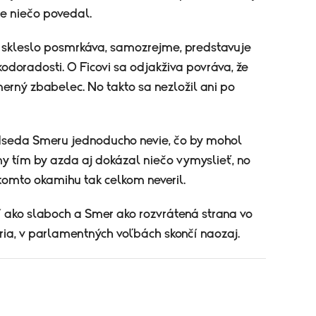
ne niečo povedal.
e skleslo posmrkáva, samozrejme, predstavuje
odoradosti. O Ficovi sa odjakživa povráva, že
erný zbabelec. No takto sa nezložil ani po
edseda Smeru jednoducho nevie, čo by mohol
 tím by azda aj dokázal niečo vymyslieť, no
tomto okamihu tak celkom neveril.
í ako slaboch a Smer ako rozvrátená strana vo
ia, v parlamentných voľbách skončí naozaj.