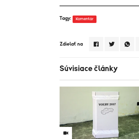
Tagy:
Komentár
Zdielať na
Súvisiace články