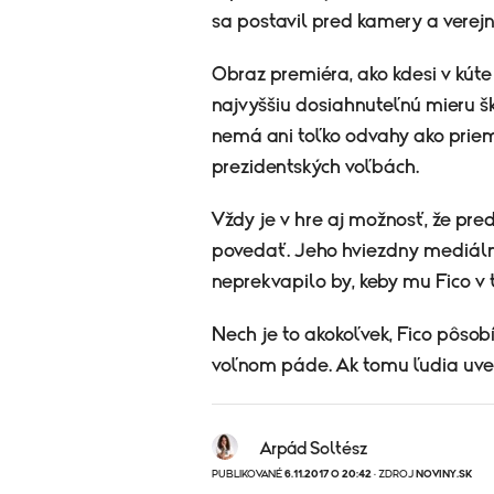
sa postavil pred kamery a verej
Obraz premiéra, ako kdesi v kút
najvyššiu dosiahnuteľnú mieru šk
nemá ani toľko odvahy ako priem
prezidentských voľbách.
Vždy je v hre aj možnosť, že pr
povedať. Jeho hviezdny mediálny
neprekvapilo by, keby mu Fico v 
Nech je to akokoľvek, Fico pôsob
voľnom páde. Ak tomu ľudia uver
Arpád Soltész
PUBLIKOVANÉ
6.11.2017 O 20:42
· ZDROJ
NOVINY.SK