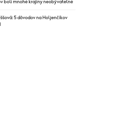
ov boli mnohé krajiny neobývateľné
iššová: 5 dôvodov na Holjenčíkov
d