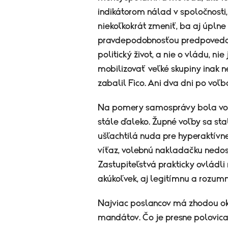
indikátorom nálad v spoločnosti,
niekoľkokrát zmeniť, ba aj úplne 
pravdepodobnosťou predpovedať
politický život, a nie o vládu, n
mobilizovať veľké skupiny inak ne
zabalil Fico. Ani dva dni po vo
Na pomery samosprávy bola vo
stále ďaleko. Župné voľby sa sta
ušľachtilá nuda pre hyperaktívne
víťaz, volebnú nakladačku nedosta
Zastupiteľstvá prakticky ovládli
akúkoľvek, aj legitímnu a rozu
Najviac poslancov má zhodou oko
mandátov. Čo je presne polovica