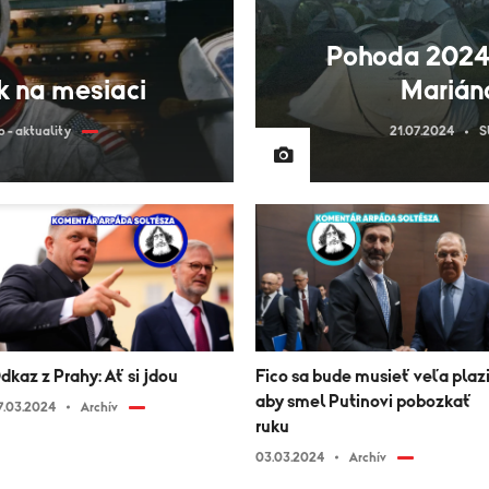
Pohoda 2024
k na mesiaci
Marián
 - aktuality
21.07.2024
S
dkaz z Prahy: Ať si jdou
Fico sa bude musieť veľa plazi
aby smel Putinovi pobozkať
7.03.2024
Archív
ruku
03.03.2024
Archív