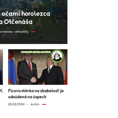
 očami horolezca
a Otčenáša
lovensko - aktuality
ť,
Ficova stávka na zbabelosť je
odsúdená na úspech
26.02.2024
Archív