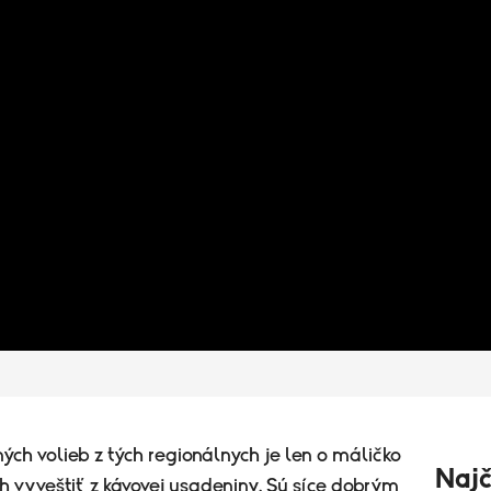
ch volieb z tých regionálnych je len o máličko
Najč
h vyveštiť z kávovej usadeniny. Sú síce dobrým