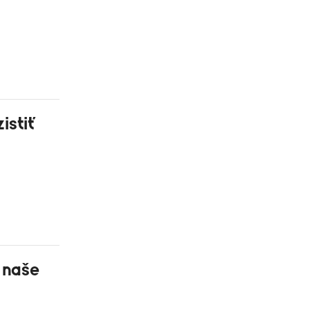
zistiť
á naše