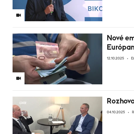
Nové em
Európan
12.10.2025
E
Rozhovo
04.10.2025
R