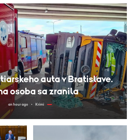
arskeho auta v Bratislave.
a osoba sa zranila
an hour ago
Krimi