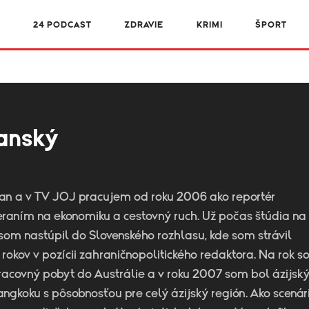
R
24 PODCAST
ZDRAVIE
KRIMI
ŠPORT
anský
an a v TV JOJ pracujem od roku 2006 ako reportér
raním na ekonomiku a cestovný ruch. Už počas štúdia na
 som nastúpil do Slovenského rozhlasu, kde som strávil
rokov v pozícii zahraničnopolitického redaktora. Na rok s
racovný pobyt do Austrálie a v roku 2007 som bol ázijs
gkoku s pôsobnosťou pre celý ázijský región. Ako scenári