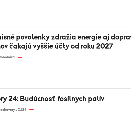
isné povolenky zdražia energie aj dopra
ov čakajú vyššie účty od roku 2027
konomika
ry 24: Budúcnosť fosílnych palív
ozhovory JOJ24