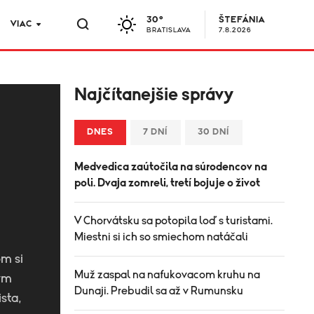
30°
ŠTEFÁNIA
VIAC
BRATISLAVA
7.8.2026
Najčítanejšie správy
DNES
7 DNÍ
30 DNÍ
Medvedica zaútočila na súrodencov na
poli. Dvaja zomreli, tretí bojuje o život
V Chorvátsku sa potopila loď s turistami.
Miestni si ich so smiechom natáčali
om si
Muž zaspal na nafukovacom kruhu na
kým
Dunaji. Prebudil sa až v Rumunsku
sta,