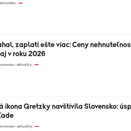
konomika
hal, zaplatí ešte viac: Ceny nehnuteľnos
aj v roku 2026
lovensko - aktuality
 ikona Gretzky navštívila Slovensko: ús
 ľade
lovensko - aktuality