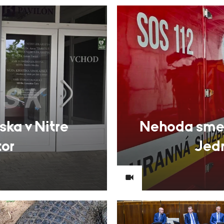
ska v Nitre
Nehoda smeti
tor
Jedn