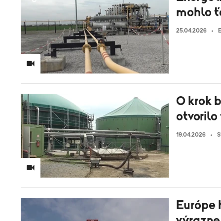
mohlo ťa
25.04.2026
O krok b
otvorilo
19.04.2026
S
Európe h
výrazne