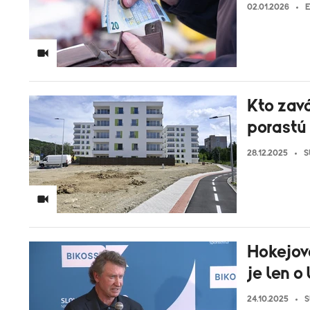
02.01.2026
E
Kto zavá
porastú 
28.12.2025
S
Hokejová
je len o
24.10.2025
S