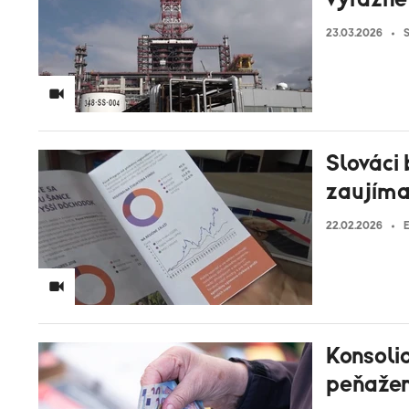
23.03.2026
S
Slováci 
zaujíma
22.02.2026
Konsolid
peňažen