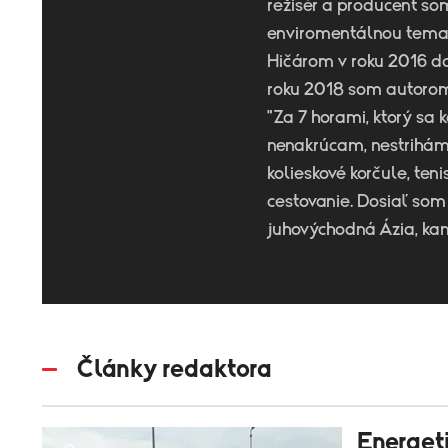
režisér a producent so
enviromentálnou tema
Hičárom v roku 2016 do
roku 2018 som autorom 
"Za 7 horami, ktorý sa
nenakrúcam, nestrihám 
kolieskové korčule, teni
cestovanie. Dosiaľ som 
juhovýchodná Ázia, ka
Články redaktora
Energeti