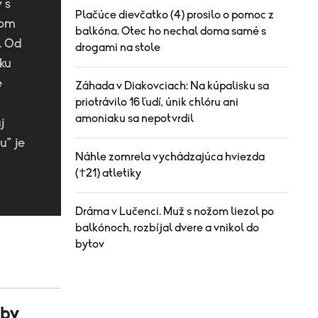
 s
Plačúce dievčatko (4) prosilo o pomoc z
dom
balkóna. Otec ho nechal doma samé s
. Od
drogami na stole
ku
e
Záhada v Diakovciach: Na kúpalisku sa
priotrávilo 16 ľudí, únik chlóru ani
amoniaku sa nepotvrdil
j
u" je
Náhle zomrela vychádzajúca hviezda
(†21) atletiky
Dráma v Lučenci. Muž s nožom liezol po
balkónoch, rozbíjal dvere a vnikol do
bytov
 by