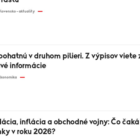
lovensko - aktuality
bohatnú v druhom pilieri. Z výpisov viete 
vé informácie
Ekonomika
ácia, inflácia a obchodné vojny: Čo čak
ky v roku 2026?