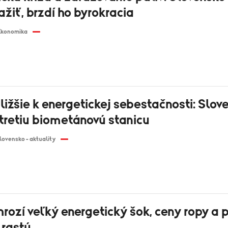
žiť, brzdí ho byrokracia
Ekonomika
ližšie k energetickej sebestačnosti: Slov
 tretiu biometánovú stanicu
lovensko - aktuality
rozí veľký energetický šok, ceny ropy a 
 rastú