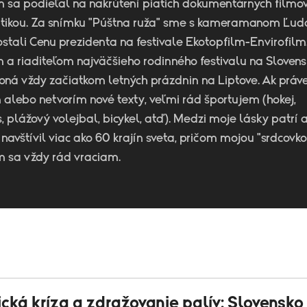
m sa podieľal na nakrútení piatich dokumentárnych filmov
tikou. Za snímku "Púštna ruža" sme s kameramanom Ľu
stali Cenu prezidenta na festivale Ekotopfilm-Envirofilm
a riaditeľom najväčšieho rodinného festivalu na Slovens
 koná vždy začiatkom letných prázdnin na Liptove. Ak práv
alebo netvorím nové texty, veľmi rád športujem (hokej,
s, plážový volejbal, bicykel, atď). Medzi moje lásky patrí a
navštívil viac ako 60 krajín sveta, pričom mojou "srdcovko
m sa vždy rád vraciam.
cká kríza a zdražovanie palív: Slovensko