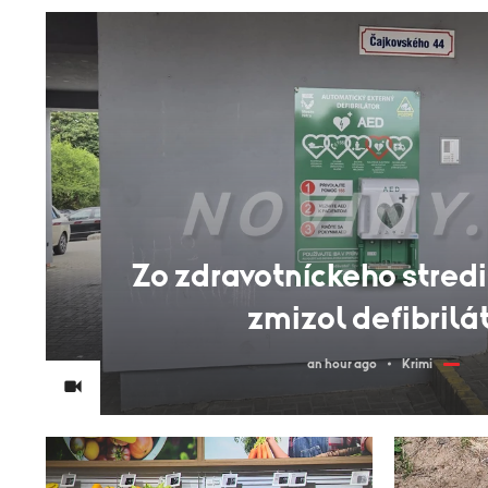
Zo zdravotníckeho stredi
zmizol defibrilá
an hour ago
Krimi