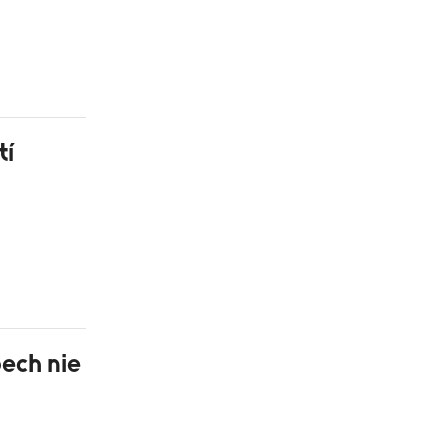
tí
pech nie