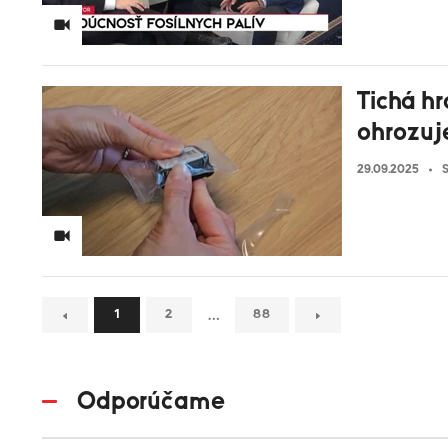
Tichá h
ohrozuj
29.09.2025
S
…
1
2
88
Odporúčame