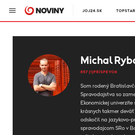
JOJ24.SK
TOPSTA
Michal Ryb
857 {1}PRÍSPEVOK
Som rodený Bratislavč
Spravodajstva so zame
Ekonomickej univerzite
krásnych takmer deväť 
odskočil na jazykovo-p
spravodajcom SRo v Ban