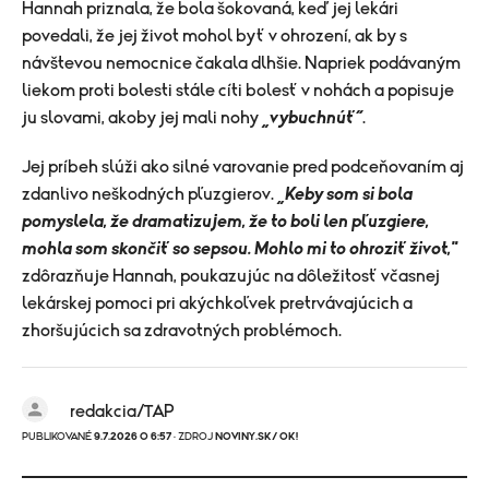
Hannah priznala, že bola šokovaná, keď jej lekári
povedali, že jej život mohol byť v ohrození, ak by s
návštevou nemocnice čakala dlhšie. Napriek podávaným
liekom proti bolesti stále cíti bolesť v nohách a popisuje
ju slovami, akoby jej mali nohy
„vybuchnúť“
.
Jej príbeh slúži ako silné varovanie pred podceňovaním aj
zdanlivo neškodných pľuzgierov.
„Keby som si bola
pomyslela, že dramatizujem, že to boli len pľuzgiere,
mohla som skončiť so sepsou. Mohlo mi to ohroziť život,"
zdôrazňuje Hannah, poukazujúc na dôležitosť včasnej
lekárskej pomoci pri akýchkoľvek pretrvávajúcich a
zhoršujúcich sa zdravotných problémoch.
redakcia/TAP
PUBLIKOVANÉ
9.7.2026 O 6:57
· ZDROJ
NOVINY.SK/ OK!