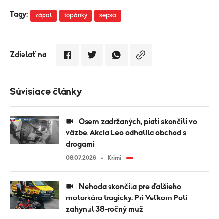
Tagy:
zápal
topánky
sepsa
Zdielať na
Súvisiace články
Osem zadržaných, piati skončili vo
väzbe. Akcia Leo odhalila obchod s
drogami
08.07.2026
Krimi
Nehoda skončila pre ďalšieho
motorkára tragicky: Pri Veľkom Poli
zahynul 38-ročný muž