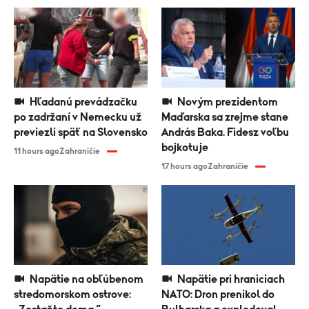
Hľadanú prevádzačku
Novým prezidentom
po zadržaní v Nemecku už
Maďarska sa zrejme stane
previezli späť na Slovensko
András Baka. Fidesz voľbu
bojkotuje
11 hours ago
Zahraničie
17 hours ago
Zahraničie
Napätie na obľúbenom
Napätie pri hraniciach
stredomorskom ostrove:
NATO: Dron prenikol do