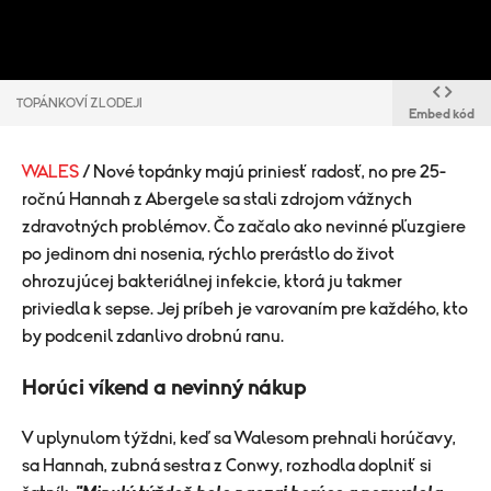
TOPÁNKOVÍ ZLODEJI
Embed kód
WALES
/ Nové topánky majú priniesť radosť, no pre 25-
ročnú Hannah z Abergele sa stali zdrojom vážnych
zdravotných problémov. Čo začalo ako nevinné pľuzgiere
po jedinom dni nosenia, rýchlo prerástlo do život
ohrozujúcej bakteriálnej infekcie, ktorá ju takmer
priviedla k sepse. Jej príbeh je varovaním pre každého, kto
by podcenil zdanlivo drobnú ranu.
Horúci víkend a nevinný nákup
V uplynulom týždni, keď sa Walesom prehnali horúčavy,
sa Hannah, zubná sestra z Conwy, rozhodla doplniť si