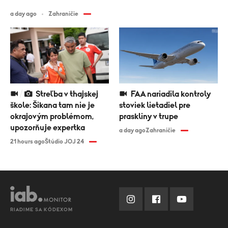
a day ago
Zahraničie
Streľba v thajskej
FAA nariadila kontroly
škole: Šikana tam nie je
stoviek lietadiel pre
okrajovým problémom,
praskliny v trupe
upozorňuje expertka
a day ago
Zahraničie
21 hours ago
Štúdio JOJ 24
RIADIME SA KÓDEXOM