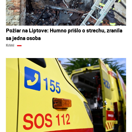
Požiar na Liptove: Humno prišlo o strechu, zranila
sa jedna osoba
Krimi