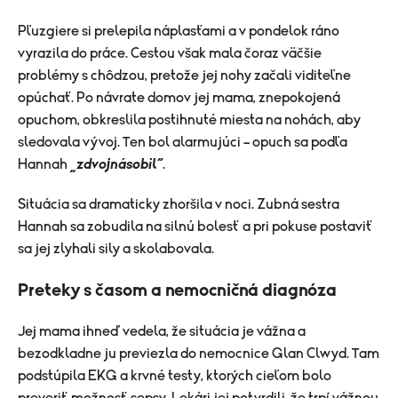
Pľuzgiere si prelepila náplasťami a v pondelok ráno
vyrazila do práce. Cestou však mala čoraz väčšie
problémy s chôdzou, pretože jej nohy začali viditeľne
opúchať. Po návrate domov jej mama, znepokojená
opuchom, obkreslila postihnuté miesta na nohách, aby
sledovala vývoj. Ten bol alarmujúci – opuch sa podľa
Hannah
„zdvojnásobil“
.
Situácia sa dramaticky zhoršila v noci. Zubná sestra
Hannah sa zobudila na silnú bolesť a pri pokuse postaviť
sa jej zlyhali sily a skolabovala.
Preteky s časom a nemocničná diagnóza
Jej mama ihneď vedela, že situácia je vážna a
bezodkladne ju previezla do nemocnice Glan Clwyd. Tam
podstúpila EKG a krvné testy, ktorých cieľom bolo