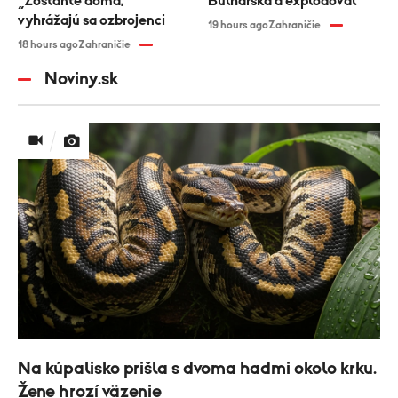
„Zostaňte doma,“
Bulharska a explodoval
vyhrážajú sa ozbrojenci
19 hours ago
Zahraničie
18 hours ago
Zahraničie
Noviny.sk
Na kúpalisko prišla s dvoma hadmi okolo krku.
Žene hrozí väzenie