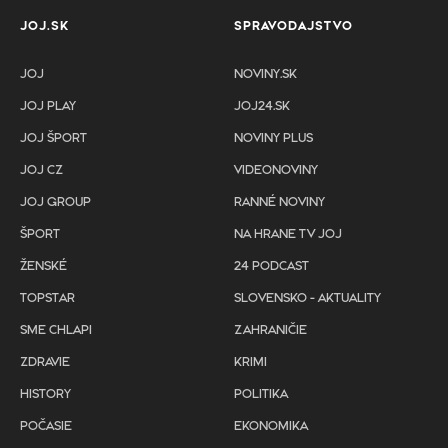
JOJ.SK
SPRAVODAJSTVO
JOJ
NOVINY.SK
JOJ PLAY
JOJ24.SK
JOJ ŠPORT
NOVINY PLUS
JOJ CZ
VIDEONOVINY
JOJ GROUP
RANNÉ NOVINY
ŠPORT
NA HRANE TV JOJ
ŽENSKÉ
24 PODCAST
TOPSTAR
SLOVENSKO - AKTUALITY
SME CHLAPI
ZAHRANIČIE
ZDRAVIE
KRIMI
HISTORY
POLITIKA
POČASIE
EKONOMIKA