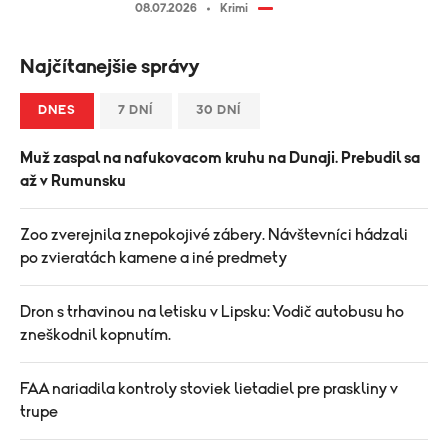
08.07.2026
Krimi
Najčítanejšie správy
DNES
7 DNÍ
30 DNÍ
Muž zaspal na nafukovacom kruhu na Dunaji. Prebudil sa
až v Rumunsku
Zoo zverejnila znepokojivé zábery. Návštevníci hádzali
po zvieratách kamene a iné predmety
Dron s trhavinou na letisku v Lipsku: Vodič autobusu ho
zneškodnil kopnutím.
FAA nariadila kontroly stoviek lietadiel pre praskliny v
trupe