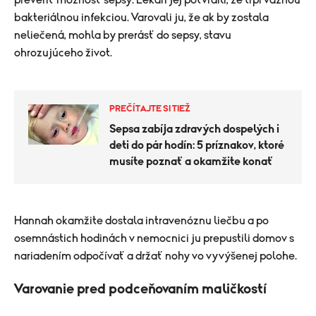
preveriť možnosť sepsy. Lekári jej potvrdili, že trpí vážnou
bakteriálnou infekciou. Varovali ju, že ak by zostala
neliečená, mohla by prerásť do sepsy, stavu
ohrozujúceho život.
PREČÍTAJTE SI TIEŽ
Sepsa zabíja zdravých dospelých i
deti do pár hodín: 5 príznakov, ktoré
musíte poznať a okamžite konať
Hannah okamžite dostala intravenóznu liečbu a po
osemnástich hodinách v nemocnici ju prepustili domov s
nariadením odpočívať a držať nohy vo vyvýšenej polohe.
Varovanie pred podceňovaním maličkostí