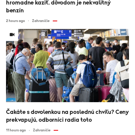
hromadne kaziť, dôvodom je nekvalitný
benzín
2 hours ago
Zahraničie
Čakáte s dovolenkou na poslednú chvíľu? Ceny
prekvapujú, odborníci radia toto
11 hours ago
Zahraničie