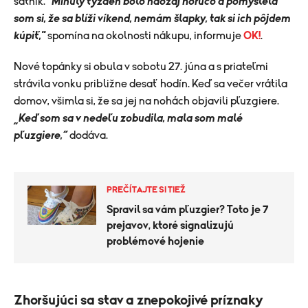
šatník.
"Minulý týždeň bolo naozaj horúco a pomyslela
som si, že sa blíži víkend, nemám šlapky, tak si ich pôjdem
kúpiť,"
spomína na okolnosti nákupu, informuje
OK!
.
Nové topánky si obula v sobotu 27. júna a s priateľmi
strávila vonku približne desať hodín. Keď sa večer vrátila
domov, všimla si, že sa jej na nohách objavili pľuzgiere.
„Keď som sa v nedeľu zobudila, mala som malé
pľuzgiere,“
dodáva.
PREČÍTAJTE SI TIEŽ
Spravil sa vám pľuzgier? Toto je 7
prejavov, ktoré signalizujú
problémové hojenie
Zhoršujúci sa stav a znepokojivé príznaky