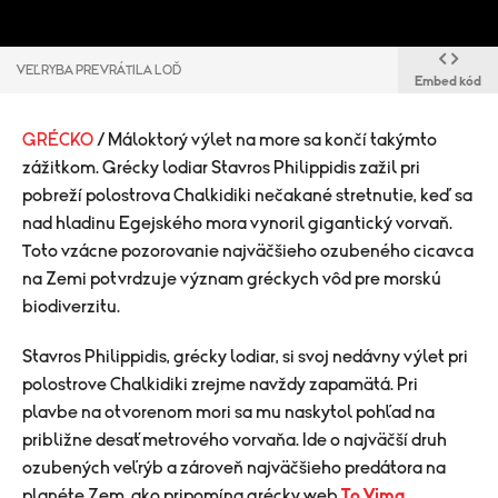
VEĽRYBA PREVRÁTILA LOĎ
Embed kód
GRÉCKO
/ Máloktorý výlet na more sa končí takýmto
zážitkom. Grécky lodiar Stavros Philippidis zažil pri
pobreží polostrova Chalkidiki nečakané stretnutie, keď sa
nad hladinu Egejského mora vynoril gigantický vorvaň.
Toto vzácne pozorovanie najväčšieho ozubeného cicavca
na Zemi potvrdzuje význam gréckych vôd pre morskú
biodiverzitu.
Stavros Philippidis, grécky lodiar, si svoj nedávny výlet pri
polostrove Chalkidiki zrejme navždy zapamätá. Pri
plavbe na otvorenom mori sa mu naskytol pohľad na
približne desaťmetrového vorvaňa. Ide o najväčší druh
ozubených veľrýb a zároveň najväčšieho predátora na
planéte Zem, ako pripomína grécky web
To Vima
.