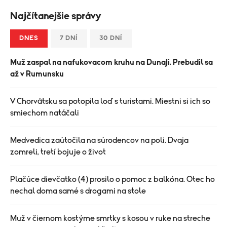
Najčítanejšie správy
DNES
7 DNÍ
30 DNÍ
Muž zaspal na nafukovacom kruhu na Dunaji. Prebudil sa
až v Rumunsku
V Chorvátsku sa potopila loď s turistami. Miestni si ich so
smiechom natáčali
Medvedica zaútočila na súrodencov na poli. Dvaja
zomreli, tretí bojuje o život
Plačúce dievčatko (4) prosilo o pomoc z balkóna. Otec ho
nechal doma samé s drogami na stole
Muž v čiernom kostýme smrtky s kosou v ruke na streche