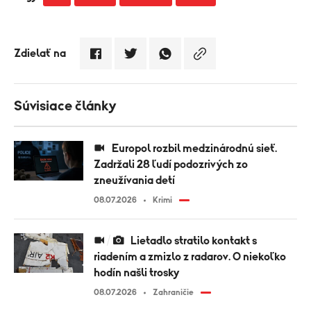
Zdielať na
Súvisiace články
Europol rozbil medzinárodnú sieť.
Zadržali 28 ľudí podozrivých zo
zneužívania detí
08.07.2026
Krimi
Lietadlo stratilo kontakt s
riadením a zmizlo z radarov. O niekoľko
hodín našli trosky
08.07.2026
Zahraničie