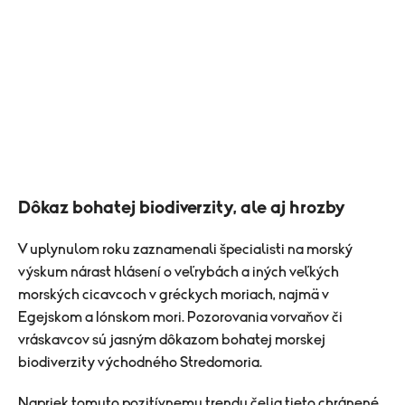
Dôkaz bohatej biodiverzity, ale aj hrozby
V uplynulom roku zaznamenali špecialisti na morský
výskum nárast hlásení o veľrybách a iných veľkých
morských cicavcoch v gréckych moriach, najmä v
Egejskom a Iónskom mori. Pozorovania vorvaňov či
vráskavcov sú jasným dôkazom bohatej morskej
biodiverzity východného Stredomoria.
Napriek tomuto pozitívnemu trendu čelia tieto chránené