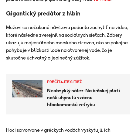
Gigantický predátor z hlbín
Mužovi sa nečakanú návštevu podarilo zachytiť na video,
ktoré následne zverejnil na sociálnych sieťach. Zábery
ukazujú majestátneho morského cicavca, ako sa pokojne
pohybuje v blízkosti lode na otvorenej vode, čo je
skutočne úchvatný a jedinečný zážitok.
PREČÍTAJTE SI TIEŽ
Neobvyklý nález: Na britskej pláži
našli uhynutú vzácnu
hlbokomorskú veľrybu
Hoci sa vorvane v gréckych vodách vyskytujú, ich