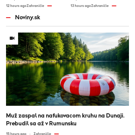
12 hours ago
Zahraničie
13 hours ago
Zahraničie
Noviny.sk
Muž zaspal na nafukovacom kruhu na Dunaji.
Prebudil sa až v Rumunsku
15 hours ago
Zahraničie