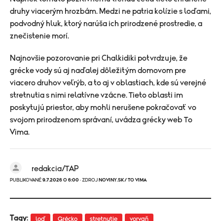
druhy viacerým hrozbám. Medzi ne patria kolízie s loďami,
podvodný hluk, ktorý narúša ich prirodzené prostredie, a
znečistenie morí.
Najnovšie pozorovanie pri Chalkidiki potvrdzuje, že
grécke vody sú aj naďalej dôležitým domovom pre
viacero druhov veľrýb, a to aj v oblastiach, kde sú verejné
stretnutia s nimi relatívne vzácne. Tieto oblasti im
poskytujú priestor, aby mohli nerušene pokračovať vo
svojom prirodzenom správaní, uvádza grécky web To
Vima.
redakcia/TAP
PUBLIKOVANÉ
9.7.2026 O 6:00
· ZDROJ
NOVINY.SK/ TO VIMA
Tagy:
loď
Grécko
stretnutie
vorvaň