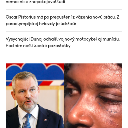
nemocnice znepokojoval ľudí
Oscar Pistorius má po prepustení z väzenia novú prácu. Z
paraolympijskej hviezdy je údržbár
Vysychajúci Dunaj odhalil vojnový motocykel aj muníciu.
Pod ním našli ľudské pozostatky