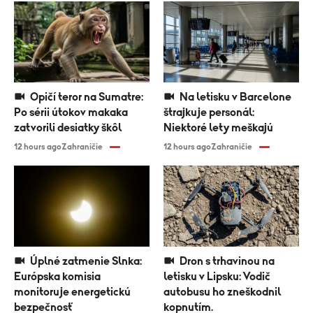
Opičí teror na Sumatre:
Na letisku v Barcelone
Po sérii útokov makaka
štrajkuje personál:
zatvorili desiatky škôl
Niektoré lety meškajú
12 hours ago
Zahraničie
12 hours ago
Zahraničie
Úplné zatmenie Slnka:
Dron s trhavinou na
Európska komisia
letisku v Lipsku: Vodič
monitoruje energetickú
autobusu ho zneškodnil
bezpečnosť
kopnutím.