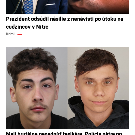
Prezident odsúdil násilie z nenávisti po útoku na
cudzincov v Nitre
Krimi
Mali brutálne napadnúť taxikára. Polícia pátra po