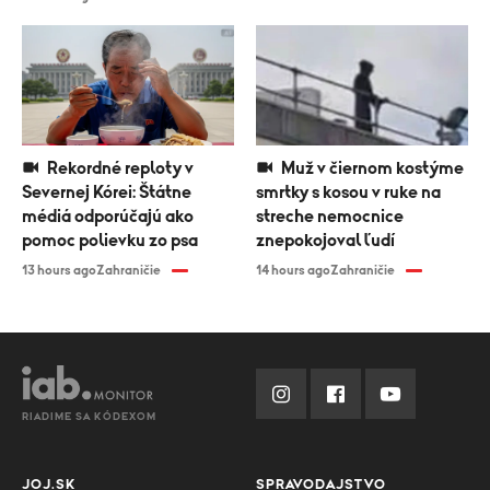
Rekordné reploty v
Muž v čiernom kostýme
Severnej Kórei: Štátne
smrtky s kosou v ruke na
médiá odporúčajú ako
streche nemocnice
pomoc polievku zo psa
znepokojoval ľudí
13 hours ago
Zahraničie
14 hours ago
Zahraničie
RIADIME SA KÓDEXOM
JOJ.SK
SPRAVODAJSTVO