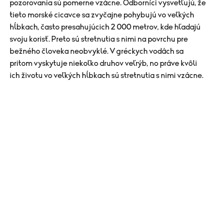
pozorovania sú pomerne vzácne. Odborníci vysvetľujú, že
tieto morské cicavce sa zvyčajne pohybujú vo veľkých
hĺbkach, často presahujúcich 2 000 metrov, kde hľadajú
svoju korisť. Preto sú stretnutia s nimi na povrchu pre
bežného človeka neobvyklé. V gréckych vodách sa
pritom vyskytuje niekoľko druhov veľrýb, no práve kvôli
ich životu vo veľkých hĺbkach sú stretnutia s nimi vzácne.