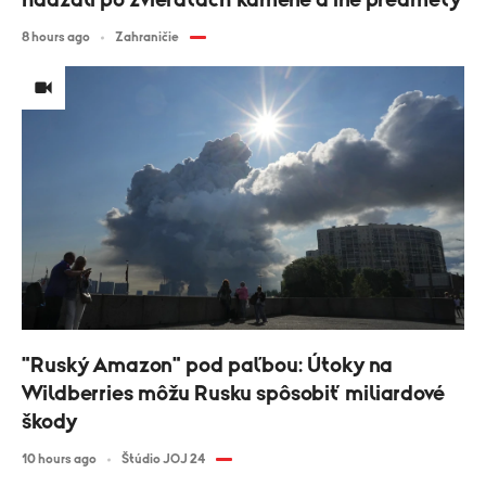
hádzali po zvieratách kamene a iné predmety
8 hours ago
Zahraničie
"Ruský Amazon" pod paľbou: Útoky na
Wildberries môžu Rusku spôsobiť miliardové
škody
10 hours ago
Štúdio JOJ 24