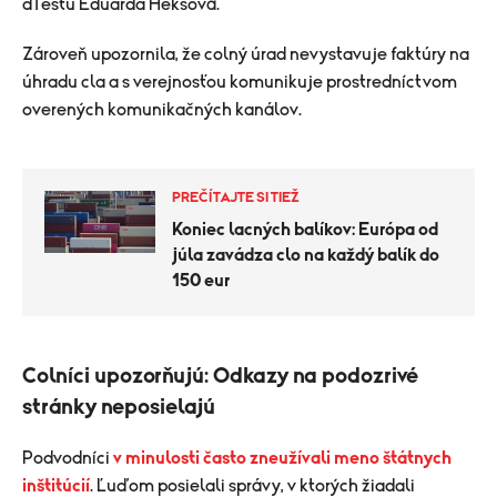
dTestu Eduarda Hekšová.
Zároveň upozornila, že colný úrad nevystavuje faktúry na
úhradu cla a s verejnosťou komunikuje prostredníctvom
overených komunikačných kanálov.
PREČÍTAJTE SI TIEŽ
Koniec lacných balíkov: Európa od
júla zavádza clo na každý balík do
150 eur
Colníci upozorňujú: Odkazy na podozrivé
stránky neposielajú
Podvodníci
v minulosti často zneužívali meno štátnych
inštitúcií
. Ľuďom posielali správy, v ktorých žiadali