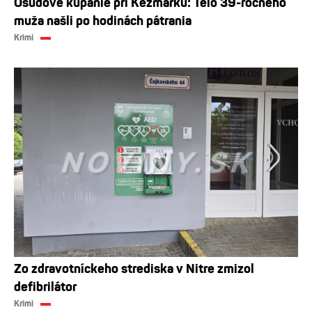
Osudové kúpanie pri Kežmarku: Telo 39-ročného
muža našli po hodinách pátrania
Krimi
Zo zdravotníckeho strediska v Nitre zmizol
defibrilátor
Krimi