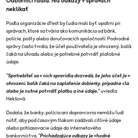
Odborníci radia: Na odkazy v správach
neklikať
Podľa organizácie dTest by ľudia mali byť opatrní pri
správach, ktoré sa tvária ako komunikácia od bánk,
polície, pošty alebo doručovacích spoločností. Podvodné
správy často tvrdia, že účet používateľa je ohrozený, balík
čaká na úhradu alebo je potrebné potvrdiť platobné
údaje.
"Spotrebiteľ sa v nich spravidla dozvedá, že jeho účet je v
ohrození, balík čaká na zaplatenie dobierky, prípadne cla
alebo je nutné potvrdiť platbu a iné údaje,"
uviedla
Hekšová.
Dodala, že banky, polícia ani dopravcovia nemôžu ľudí
nútiť, aby pod časovým tlakom zadávali citlivé údaje
alebo prihlasovacie údaje do internetového
bankovníctva.
"Prichádzajúce odkazy je vhodné