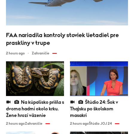
FAA nariadila kontroly stoviek lietadiel pre
praskliny v trupe
2 hours ago
Zahraničie
Na kúpalisko prišla s
Štúdio 24: Šok v
dvoma hadmi okolo krku.
Thajsku po školskom
Žene hrozí väzenie
masakri
2 hours ago
Zahraničie
2 hours ago
Štúdio JOJ 24