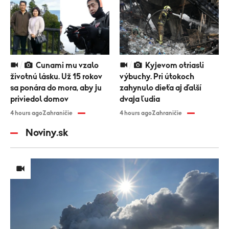
Cunami mu vzalo
Kyjevom otriasli
životnú lásku. Už 15 rokov
výbuchy. Pri útokoch
sa ponára do mora, aby ju
zahynulo dieťa aj ďalší
priviedol domov
dvaja ľudia
4 hours ago
Zahraničie
4 hours ago
Zahraničie
Noviny.sk