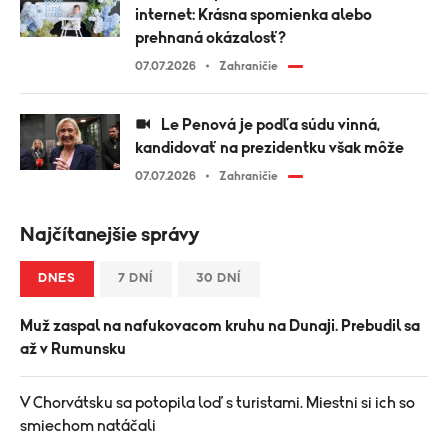
internet: Krásna spomienka alebo
prehnaná okázalosť?
07.07.2026
Zahraničie
Le Penová je podľa súdu vinná,
kandidovať na prezidentku však môže
07.07.2026
Zahraničie
Najčítanejšie správy
DNES
7 DNÍ
30 DNÍ
Muž zaspal na nafukovacom kruhu na Dunaji. Prebudil sa
až v Rumunsku
V Chorvátsku sa potopila loď s turistami. Miestni si ich so
smiechom natáčali