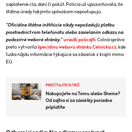
zaplatenie cla, daní či pokút. Polícia už upozorňovala, že
štátne úrady takýmto spôsobom nepostupujú.
"Oficiálne štátne inštitúcie nikdy nepožadujú platbu
prostredníctvom telefonátu alebo zasielaním odkazu na
podozrivé webové stránky,"
uviedli policajti
. Colná správa
preto vytvorila
špeciálnu webovú stránku Celnicka.cz
, kde
ľudia nájdu informácie týkajúce sa zásielok z krajín mimo
EÚ.
PREČÍTAJTE SI TIEŽ
Nakupujete na Temu alebo Sheine?
Od zajtra si za zásielky poriadne
priplatíte