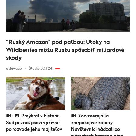
"Ruský Amazon" pod paľbou: Útoky na
Wildberries môžu Rusku spôsobiť miliardové
škody
a day ago
Štúdio JOJ 24
Prvýkrát v histórii:
Zoo zverejnila
Súd priznal psovi výživné
znepokojivé zábery.
po rozvode jeho majiteľov
Návštevníci hádzali po