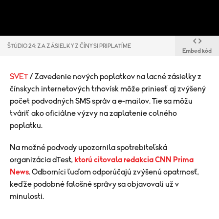
ŠTÚDIO 24: ZA ZÁSIELKY Z ČÍNY SI PRIPLATÍME
Embed kód
SVET
/ Zavedenie nových poplatkov na lacné zásielky z
čínskych internetových trhovísk môže priniesť aj zvýšený
počet podvodných SMS správ a e-mailov. Tie sa môžu
tváriť ako oficiálne výzvy na zaplatenie colného
poplatku.
Na možné podvody upozornila spotrebiteľská
organizácia dTest,
ktorú citovala redakcia CNN Prima
News
. Odborníci ľuďom odporúčajú zvýšenú opatrnosť,
keďže podobné falošné správy sa objavovali už v
minulosti.