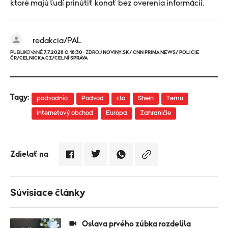
ktoré majú ľudí prinútiť konať bez overenia informácií.
redakcia/PAL
PUBLIKOVANÉ
7.7.2026 O 16:30
· ZDROJ
NOVINY.SK/ CNN PRIMA NEWS/ POLICIE
ČR/CELNICKA.CZ/CELNÍ SPRÁVA
Tagy:
podvodníci
Podvod
clo
Shein
Temu
internetový obchod
Európa
Zahraničie
Zdielať na
Súvisiace články
Oslava prvého zúbka rozdelila