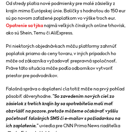
Od stredy platia nové podmienky pre malé zásielky z
krajín mimo Európskej únie. Balíčky s hodnotou do 150 eur
sú po novom zaťažené poplatkom vo výške troch eur.
Opatrenie sa týka
najmä veľkých čínskych online trhovísk,
ako sú Shein, Temu či AliExpress.
Pri niektorých objednávkach môžu platformy zahrnúť
poplatok priamo do ceny tovaru, v iných prípadoch ho
môže od zákazníka vyžadovať prepravná spoločnosť.
Práve táto situácia môže podľa odborníkov vytvoriť
priestor pre podvodníkov.
Falošná správa o doplatení cla totiž môže na prvý pohľad
pôsobiť dôveryhodne.
"So zavedením nových ciel zo
zásielok z tretích krajín by sa spotrebitelia mali mať
obzvlášť na pozore, pretože môžeme očakávať vyššiu
početnosť falošných SMS či e-mailov s požiadavkou na
ich zaplatenie,"
uviedla pre CNN Prima News riaditeľka