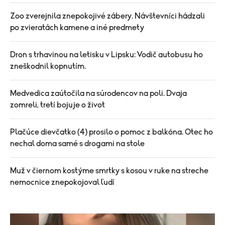
Zoo zverejnila znepokojivé zábery. Návštevníci hádzali
po zvieratách kamene a iné predmety
Dron s trhavinou na letisku v Lipsku: Vodič autobusu ho
zneškodnil kopnutím.
Medvedica zaútočila na súrodencov na poli. Dvaja
zomreli, tretí bojuje o život
Plačúce dievčatko (4) prosilo o pomoc z balkóna. Otec ho
nechal doma samé s drogami na stole
Muž v čiernom kostýme smrtky s kosou v ruke na streche
nemocnice znepokojoval ľudí