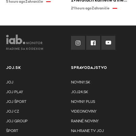
zvieratách kamene a iné
5 hours ago
Zahraničie
predmety
21 hours ago
Zahraničie
RIADIME SA KÓDEXOM
JOJ.SK
SPRAVODAJSTVO
JOJ
NOVINY.SK
JOJ PLAY
JOJ24.SK
JOJ ŠPORT
NOVINY PLUS
JOJ CZ
VIDEONOVINY
JOJ GROUP
RANNÉ NOVINY
ŠPORT
NA HRANE TV JOJ