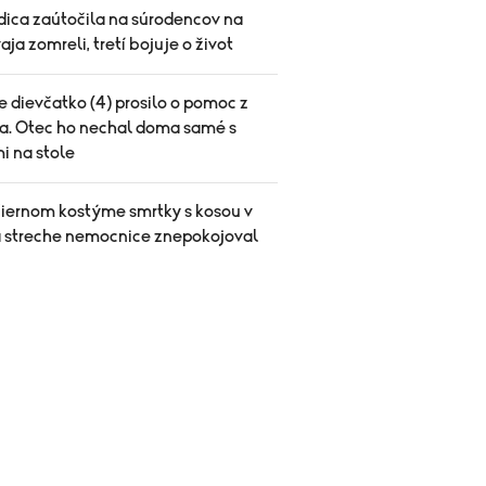
ica zaútočila na súrodencov na
vaja zomreli, tretí bojuje o život
 dievčatko (4) prosilo o pomoc z
a. Otec ho nechal doma samé s
i na stole
čiernom kostýme smrtky s kosou v
a streche nemocnice znepokojoval