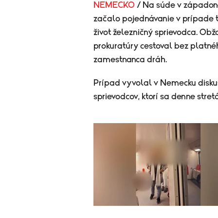
NEMECKO
/ Na súde v západon
začalo pojednávanie v prípade tr
život železničný sprievodca. Obž
prokuratúry cestoval bez platnéh
zamestnanca dráh.
Prípad vyvolal v Nemecku diskus
sprievodcov, ktorí sa denne stretá