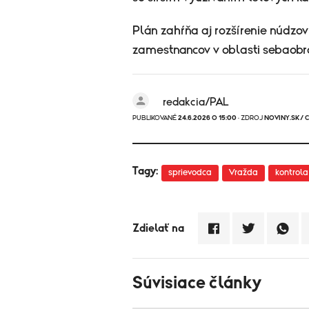
Plán zahŕňa aj rozšírenie núdzový
zamestnancov v oblasti sebaobran
redakcia/PAL
PUBLIKOVANÉ
24.6.2026 O 15:00
· ZDROJ
NOVINY.SK/ 
Tagy:
sprievodca
Vražda
kontrola
Zdielať na
Súvisiace články