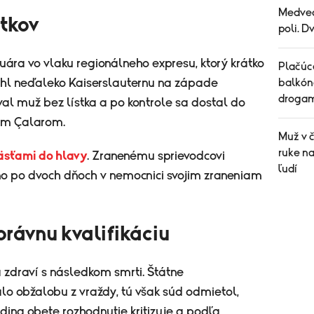
Medved
stkov
poli. D
uára vo vlaku regionálneho expresu, ktorý krátko
Plačúce
uhl neďaleko Kaiserslauternu na západe
balkón
drogam
l muž bez lístka a po kontrole sa dostal do
nom Çalarom.
Muž v 
ruke n
äsťami do hlavy
. Zranenému sprievodcovi
ľudí
 no po dvoch dňoch v nemocnici svojim zraneniam
rávnu kvalifikáciu
 zdraví s následkom smrti. Štátne
lo obžalobu z vraždy, tú však súd odmietol,
odina obete rozhodnutie kritizuje a podľa