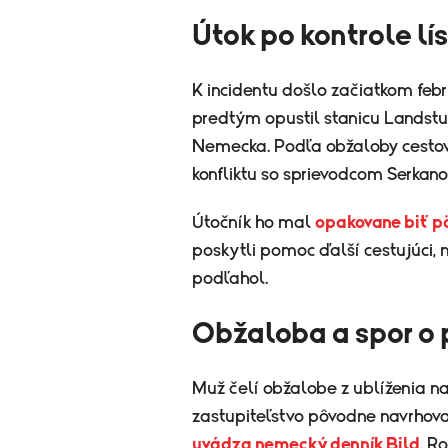
Útok po kontrole lí
K incidentu došlo začiatkom febr
predtým opustil stanicu Landst
Nemecka. Podľa obžaloby cestova
konfliktu so sprievodcom Serka
Útočník ho mal
opakovane biť p
poskytli pomoc ďalší cestujúci,
podľahol.
Obžaloba a spor o p
Muž čelí obžalobe z ublíženia na
zastupiteľstvo pôvodne navrhova
uvádza nemecký denník Bild
. R