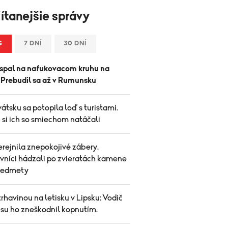
ítanejšie správy
S
7 DNÍ
30 DNÍ
spal na nafukovacom kruhu na
. Prebudil sa až v Rumunsku
átsku sa potopila loď s turistami.
 si ich so smiechom natáčali
rejnila znepokojivé zábery.
vníci hádzali po zvieratách kamene
predmety
trhavinou na letisku v Lipsku: Vodič
su ho zneškodnil kopnutím.