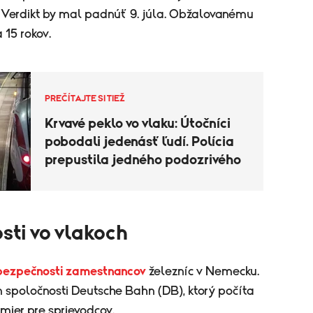
u. Verdikt by mal padnúť 9. júla. Obžalovanému
 15 rokov.
PREČÍTAJTE SI TIEŽ
Krvavé peklo vo vlaku: Útočníci
pobodali jedenásť ľudí. Polícia
prepustila jedného podozrivého
ti vo vlakoch
bezpečnosti zamestnancov
železníc v Nemecku.
án spoločnosti Deutsche Bahn (DB), ktorý počíta
mier pre sprievodcov.