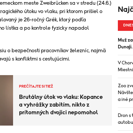
emeckom meste Zweibrücken sa v stredu (24.6.)
Najč
agického útoku vo vlaku, pri ktorom prišiel o
alovaný je 26-ročný Grék, ktorý podľa
DNE
o lístka a po kontrole fyzicky napadol
Muž za
Dunaji
iu o bezpečnosti pracovníkov železníc, najmä
vajú s konfliktmi s cestujúcimi.
V Chorv
Miestni
Zoo zve
PREČÍTAJTE SI TIEŽ
Návšte
Brutálny útok vo vlaku: Kopance
a iné 
a vyhrážky zabitím, nikto z
prítomných dvojici nepomohol
Dron s 
autobu