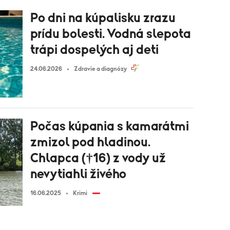
Po dni na kúpalisku zrazu
prídu bolesti. Vodná slepota
trápi dospelých aj deti
24.06.2026
Zdravie a diagnózy
Počas kúpania s kamarátmi
zmizol pod hladinou.
Chlapca (†16) z vody už
nevytiahli živého
16.06.2025
Krimi