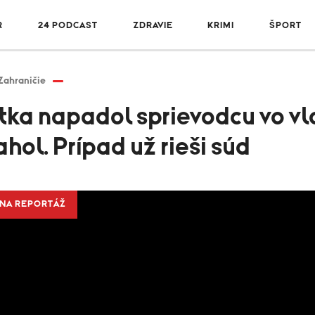
R
24 PODCAST
ZDRAVIE
KRIMI
ŠPORT
Zahraničie
stka napadol sprievodcu vo vl
ol. Prípad už rieši súd
NA REPORTÁŽ