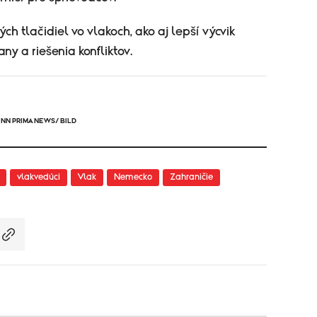
ch tlačidiel vo vlakoch, ako aj lepší výcvik
y a riešenia konfliktov.
CNN PRIMA NEWS/ BILD
vlakvedúci
Vlak
Nemecko
Zahraničie