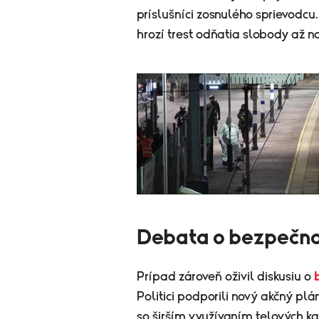
príslušníci zosnulého sprievodc
hrozí trest odňatia slobody až na
Debata o bezpečnos
Prípad zároveň oživil diskusiu o
Politici podporili nový akčný pl
so širším využívaním telových ka