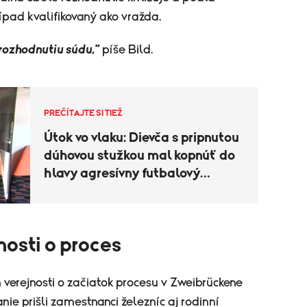
ípad kvalifikovaný ako vražda.
rozhodnutiu súdu,"
píše Bild.
PREČÍTAJTE SI TIEŽ
Útok vo vlaku: Dievča s pripnutou
dúhovou stužkou mal kopnúť do
hlavy agresívny futbalový
fanúšik
nosti o proces
erejnosti o začiatok procesu v Zweibrückene
e prišli zamestnanci železníc aj rodinní