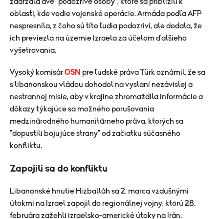
zadržala dve "podozrivé osoby", ktoré sa priblížili k
oblasti, kde vedie vojenské operácie. Armáda podľa AFP
nespresnila, z čoho sú títo ľudia podozriví, ale dodala, že
ich previezla na územie Izraela za účelom ďalšieho
vyšetrovania.
Vysoký komisár
OSN
pre ľudské práva Türk oznámil, že sa
s libanonskou vládou dohodol na vyslaní nezávislej a
nestrannej misie, aby v krajine zhromaždila informácie a
dôkazy týkajúce sa možného porušovania
medzinárodného humanitárneho práva, ktorých sa
"dopustili bojujúce strany" od začiatku súčasného
konfliktu.
Zapojili sa do konfliktu
Libanonské hnutie Hizballáh sa 2. marca vzdušnými
útokmi na Izrael zapojil do regionálnej vojny, ktorú 28.
februára zažehli izraelsko-americké útoky na Irán.