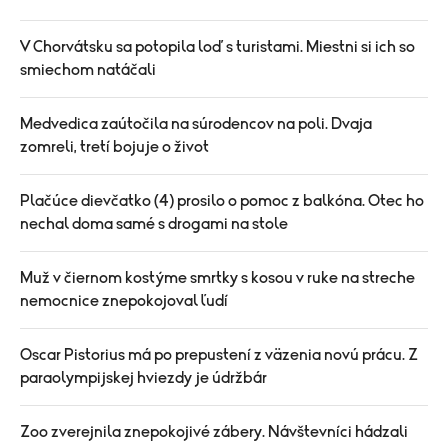
V Chorvátsku sa potopila loď s turistami. Miestni si ich so
smiechom natáčali
Medvedica zaútočila na súrodencov na poli. Dvaja
zomreli, tretí bojuje o život
Plačúce dievčatko (4) prosilo o pomoc z balkóna. Otec ho
nechal doma samé s drogami na stole
Muž v čiernom kostýme smrtky s kosou v ruke na streche
nemocnice znepokojoval ľudí
Oscar Pistorius má po prepustení z väzenia novú prácu. Z
paraolympijskej hviezdy je údržbár
Zoo zverejnila znepokojivé zábery. Návštevníci hádzali