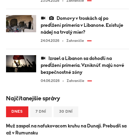
23.04.2026
Zahraničie
Domovy v troskách aj po
predĺžení prímeria v Libanone. Existuje
nádej na trvalý mier?
24.04.2026
Zahraničie
Izrael a Libanon sa dohodli na
predĺžení prímeria. Vzniknúť majú nové
bezpečnostné zóny
04.06.2026
Zahraničie
Najčítanejšie správy
DNES
7 DNÍ
30 DNÍ
Muž zaspal na nafukovacom kruhu na Dunaji. Prebudil sa
až v Rumunsku