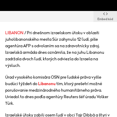
Embed kód
LIBANON
/ Pri dnešnom izraelskom útoku v oblasti
juholibanonského mesta Súr zahynulo 12 ľudí, píše
agentúra AFP s odvolaním sa na zdravotnícky zdroj.
Izraelská armáda dnes oznámila, že na juhu Libanonu
zadržala dvoch ľudí, ktorých odviezla do Izraela na
výsluch.
Úrad vysokého komisára OSN pre ľudské práva vyšle
budúci týždeň do
Libanonu
tím, ktorý prešetrí možné
porušovanie medzinárodného humanitárneho práva.
Uviedol to dnes podľa agentúry Reuters šéf úradu Volker
Türk.
Izraelské útoky zabili osem ľudí v obci Tajr Dibbá a štyri v