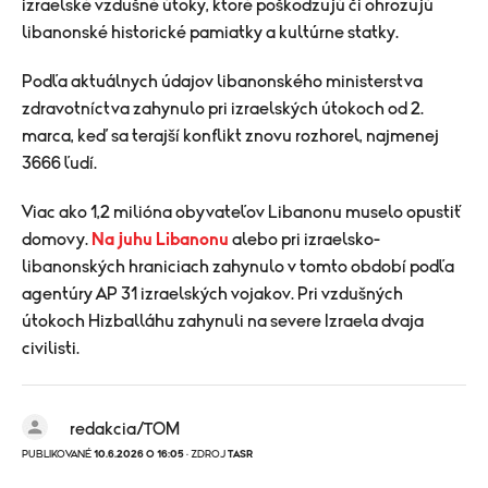
izraelské vzdušné útoky, ktoré poškodzujú či ohrozujú
libanonské historické pamiatky a kultúrne statky.
Podľa aktuálnych údajov libanonského ministerstva
zdravotníctva zahynulo pri izraelských útokoch od 2.
marca, keď sa terajší konflikt znovu rozhorel, najmenej
3666 ľudí.
Viac ako 1,2 milióna obyvateľov Libanonu muselo opustiť
domovy.
Na juhu Libanonu
alebo pri izraelsko-
libanonských hraniciach zahynulo v tomto období podľa
agentúry AP 31 izraelských vojakov. Pri vzdušných
útokoch Hizballáhu zahynuli na severe Izraela dvaja
civilisti.
redakcia/TOM
PUBLIKOVANÉ
10.6.2026 O 16:05
· ZDROJ
TASR