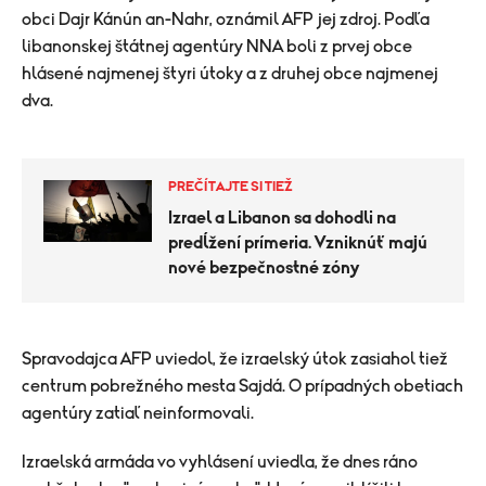
obci Dajr Kánún an-Nahr, oznámil AFP jej zdroj. Podľa
libanonskej štátnej agentúry NNA boli z prvej obce
hlásené najmenej štyri útoky a z druhej obce najmenej
dva.
PREČÍTAJTE SI TIEŽ
Izrael a Libanon sa dohodli na
predĺžení prímeria. Vzniknúť majú
nové bezpečnostné zóny
Spravodajca AFP uviedol, že izraelský útok zasiahol tiež
centrum pobrežného mesta Sajdá. O prípadných obetiach
agentúry zatiaľ neinformovali.
Izraelská armáda vo vyhlásení uviedla, že dnes ráno