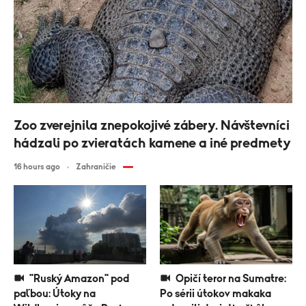
Zoo zverejnila znepokojivé zábery. Návštevníci
hádzali po zvieratách kamene a iné predmety
16 hours ago
Zahraničie
"Ruský Amazon" pod
Opičí teror na Sumatre:
paľbou: Útoky na
Po sérii útokov makaka