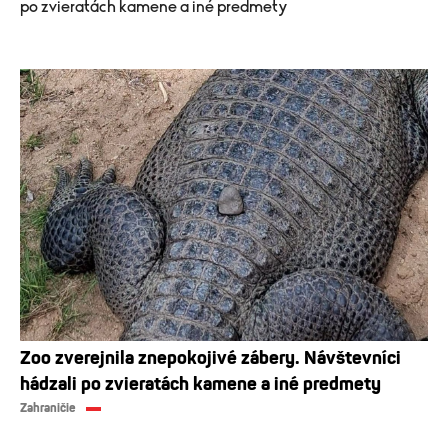
po zvieratách kamene a iné predmety
Zoo zverejnila znepokojivé zábery. Návštevníci
hádzali po zvieratách kamene a iné predmety
Zahraničie