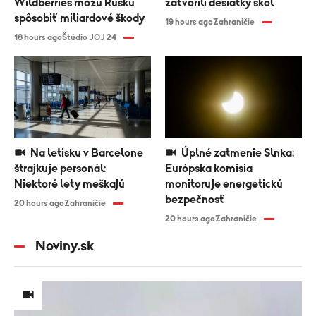
Wildberries môžu Rusku
zatvorili desiatky škôl
spôsobiť miliardové škody
19 hours ago
Zahraničie
18 hours ago
Štúdio JOJ 24
Na letisku v Barcelone
Úplné zatmenie Slnka:
štrajkuje personál:
Európska komisia
Niektoré lety meškajú
monitoruje energetickú
bezpečnosť
20 hours ago
Zahraničie
20 hours ago
Zahraničie
Noviny.sk