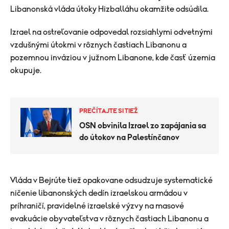
Libanonská vláda útoky Hizballáhu okamžite odsúdila.
Izrael na ostreľovanie odpovedal rozsiahlymi odvetnými
vzdušnými útokmi v rôznych častiach Libanonu a
pozemnou inváziou v južnom Libanone, kde časť územia
okupuje.
PREČÍTAJTE SI TIEŽ
OSN obvinila Izrael zo zapájania sa
do útokov na Palestínčanov
Vláda v Bejrúte tiež opakovane odsudzuje systematické
ničenie libanonských dedín izraelskou armádou v
príhraničí, pravidelné izraelské výzvy na masové
evakuácie obyvateľstva v rôznych častiach Libanonu a