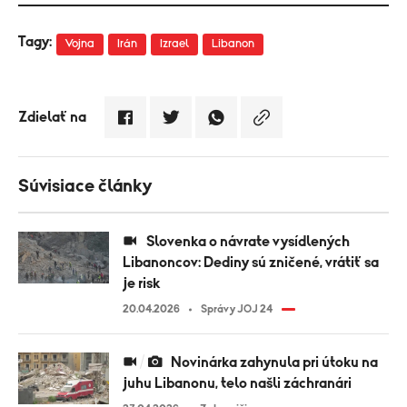
Tagy:
Vojna
Irán
Izrael
Libanon
Zdielať na
Súvisiace články
Slovenka o návrate vysídlených
Libanoncov: Dediny sú zničené, vrátiť sa
je risk
20.04.2026
Správy JOJ 24
Novinárka zahynula pri útoku na
juhu Libanonu, telo našli záchranári