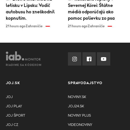
letisku v Lipsku: Vodič
Severnej Kórei: Štátne
autobusu ho zneškodnil
médiá odporúčajú ako
kopnutím.
pomoc polievku zo psa
21 hours ago
Zahraničie
21 hours ago
Zahraničie
RIADIME SA KÓDEXOM
JOJ.SK
SPRAVODAJSTVO
JOJ
NOVINY.SK
JOJ PLAY
JOJ24.SK
JOJ ŠPORT
NOVINY PLUS
JOJ CZ
VIDEONOVINY