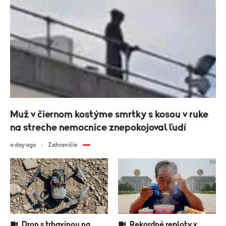
Muž v čiernom kostýme smrtky s kosou v ruke
na streche nemocnice znepokojoval ľudí
a day ago
Zahraničie
Dron s trhavinou na
Rekordné reploty v