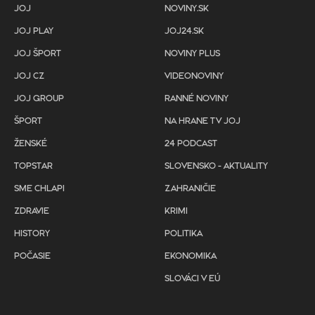
JOJ
NOVINY.SK
JOJ PLAY
JOJ24.SK
JOJ ŠPORT
NOVINY PLUS
JOJ CZ
VIDEONOVINY
JOJ GROUP
RANNÉ NOVINY
ŠPORT
NA HRANE TV JOJ
ŽENSKÉ
24 PODCAST
TOPSTAR
SLOVENSKO - AKTUALITY
SME CHLAPI
ZAHRANIČIE
ZDRAVIE
KRIMI
HISTORY
POLITIKA
POČASIE
EKONOMIKA
SLOVÁCI V EÚ