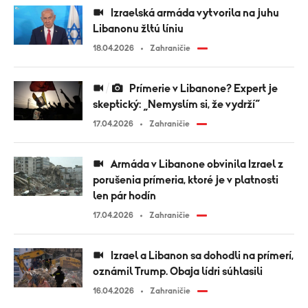
Izraelská armáda vytvorila na juhu
Libanonu žltú líniu
18.04.2026
Zahraničie
Prímerie v Libanone? Expert je
skeptický: „Nemyslím si, že vydrží“
17.04.2026
Zahraničie
Armáda v Libanone obvinila Izrael z
porušenia prímeria, ktoré je v platnosti
len pár hodín
17.04.2026
Zahraničie
Izrael a Libanon sa dohodli na prímerí,
oznámil Trump. Obaja lídri súhlasili
16.04.2026
Zahraničie