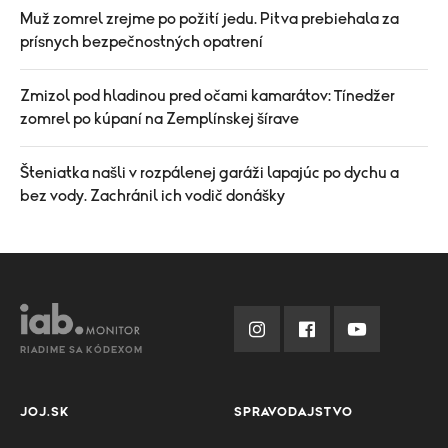
Muž zomrel zrejme po požití jedu. Pitva prebiehala za
prísnych bezpečnostných opatrení
Zmizol pod hladinou pred očami kamarátov: Tínedžer
zomrel po kúpaní na Zemplínskej šírave
Šteniatka našli v rozpálenej garáži lapajúc po dychu a
bez vody. Zachránil ich vodič donášky
RIADIME SA KÓDEXOM
JOJ.SK
SPRAVODAJSTVO