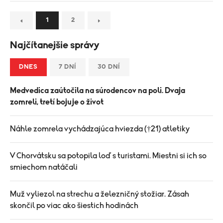
1
2
Najčítanejšie správy
DNES
7 DNÍ
30 DNÍ
Medvedica zaútočila na súrodencov na poli. Dvaja
zomreli, tretí bojuje o život
Náhle zomrela vychádzajúca hviezda (†21) atletiky
V Chorvátsku sa potopila loď s turistami. Miestni si ich so
smiechom natáčali
Muž vyliezol na strechu a železničný stožiar. Zásah
skončil po viac ako šiestich hodinách