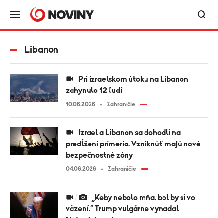
Libanon
Pri izraelskom útoku na Libanon
zahynulo 12 ľudí
10.06.2026
Zahraničie
Izrael a Libanon sa dohodli na
predĺžení prímeria. Vzniknúť majú nové
bezpečnostné zóny
04.06.2026
Zahraničie
„Keby nebolo mňa, bol by si vo
väzení.“ Trump vulgárne vynadal