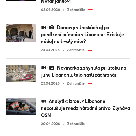
Netanjahuovi
02.06.2026
Zahraničie
Domovy v troskách aj po
predĺžení prímeria v Libanone. Existuje
nádej na trvalý mier?
24.04.2026
Zahraničie
Novinárka zahynula pri útoku na
juhu Libanonu, telo našli záchranári
23.04.2026
Zahraničie
Analytik: Izrael v Libanone
neporušuje medzinárodné právo. Zlyháva
OSN
20.04.2026
Zahraničie