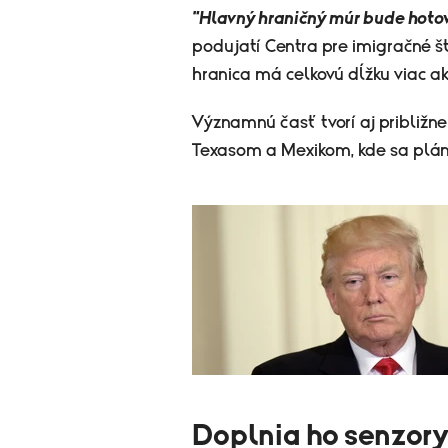
"Hlavný hraničný múr bude hotov
podujatí Centra pre imigračné 
hranica má celkovú dĺžku viac a
Významnú časť tvorí aj približn
Texasom a Mexikom, kde sa plánuj
Doplnia ho senzory,