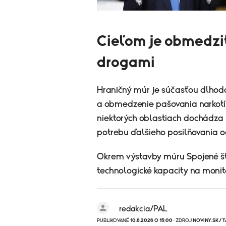
Cieľom je obmedziť
drogami
Hraničný múr je súčasťou dlhod
a obmedzenie pašovania narkotík
niektorých oblastiach dochádza k
potrebu ďalšieho posilňovania o
Okrem výstavby múru Spojené štá
technologické kapacity na monit
redakcia/PAL
PUBLIKOVANÉ
10.6.2026 O 15:00
· ZDROJ
NOVINY.SK/ T