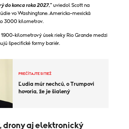
ý do konca roka 2027,"
uviedol Scott na
štúdie vo Washingtone. Americko-mexická
ko 3000 kilometrov.
e 1900-kilometrový úsek rieky Rio Grande medzi
ú špecifické formy bariér.
PREČÍTAJTE SI TIEŽ
Ľudia múr nechcú, o Trumpovi
hovoria, že je šialený
 drony aj elektronický