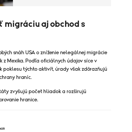
 migráciu aj obchod s
obých snáh USA o zníženie nelegálnej migrácie
 z Mexika. Podľa oficiálnych údajov síce v
 poklesu týchto aktivít, úrady však zdôrazňujú
chrany hraníc.
ty zvyšujú počet hliadok a rozširujú
orovanie hranice.
ASR