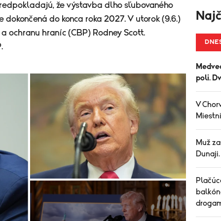
predpokladajú, že výstavba dlho sľubovaného
Najč
dokončená do konca roka 2027. V utorok (9.6.)
á a ochranu hraníc (CBP) Rodney Scott.
DNE
.
Medved
poli. D
V Chorv
Miestni
Muž za
Dunaji
Plačúce
balkón
drogam