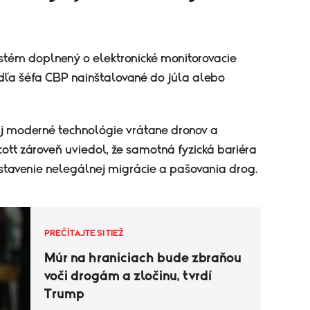
stém doplnený o elektronické monitorovacie
odľa šéfa CBP nainštalované do júla alebo
j moderné technológie vrátane dronov a
ott zároveň uviedol, že samotná fyzická bariéra
tavenie nelegálnej migrácie a pašovania drog.
PREČÍTAJTE SI TIEŽ
Múr na hraniciach bude zbraňou
voči drogám a zločinu, tvrdí
Trump