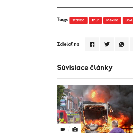
Tagy:
stavba
múr
Mexiko
USA
Zdielať na
Súvisiace články