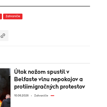
Zahraničie
Útok nožom spustil v
Belfaste vlnu nepokojov a
protiimigračných protestov
10.06.2026
Zahraničie