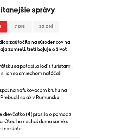
ítanejšie správy
S
7 DNÍ
30 DNÍ
ica zaútočila na súrodencov na
vaja zomreli, tretí bojuje o život
átsku sa potopila loď s turistami.
 si ich so smiechom natáčali
spal na nafukovacom kruhu na
. Prebudil sa až v Rumunsku
 dievčatko (4) prosilo o pomoc z
a. Otec ho nechal doma samé s
i na stole