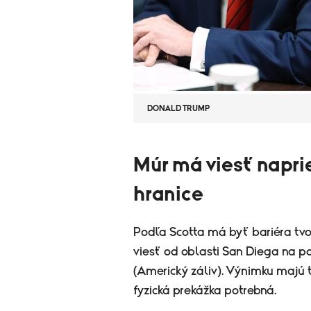
DONALD TRUMP
Múr má viesť napri
hranice
Podľa Scotta má byť bariéra tvo
viesť od oblasti San Diega na p
(Americký záliv). Výnimku majú t
fyzická prekážka potrebná.