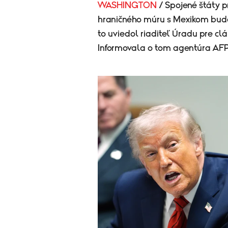
WASHINGTON
/ Spojené štáty 
hraničného múru s Mexikom bude 
to uviedol riaditeľ Úradu pre cl
Informovala o tom agentúra AFP