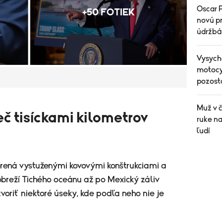
Oscar P
+50 FOTIEK
novú pr
údržbá
Vysych
motocyk
pozost
Muž v 
eč tisíckami kilometrov
ruke n
ľudí
rená vystuženými kovovými konštrukciami a
obreží Tichého oceánu až po Mexický záliv
voriť niektoré úseky, kde podľa neho nie je