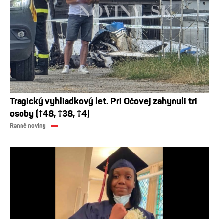
Tragický vyhliadkový let. Pri Očovej zahynuli tri
osoby (†48, †38, †4)
Ranné noviny