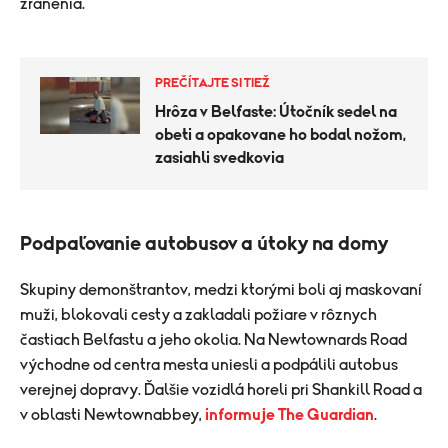
zranenia.
PREČÍTAJTE SI TIEŽ
Hrôza v Belfaste: Útočník sedel na
obeti a opakovane ho bodal nožom,
zasiahli svedkovia
Podpaľovanie autobusov a útoky na domy
Skupiny demonštrantov, medzi ktorými boli aj maskovaní
muži, blokovali cesty a zakladali požiare v rôznych
častiach Belfastu a jeho okolia. Na Newtownards Road
východne od centra mesta uniesli a podpálili autobus
verejnej dopravy. Ďalšie vozidlá horeli pri Shankill Road a
v oblasti Newtownabbey,
informuje The Guardian
.