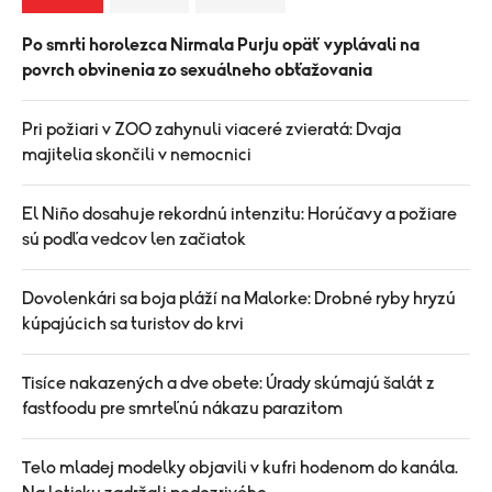
Po smrti horolezca Nirmala Purju opäť vyplávali na
povrch obvinenia zo sexuálneho obťažovania
Pri požiari v ZOO zahynuli viaceré zvieratá: Dvaja
majitelia skončili v nemocnici
El Niño dosahuje rekordnú intenzitu: Horúčavy a požiare
sú podľa vedcov len začiatok
Dovolenkári sa boja pláží na Malorke: Drobné ryby hryzú
kúpajúcich sa turistov do krvi
Tisíce nakazených a dve obete: Úrady skúmajú šalát z
fastfoodu pre smrteľnú nákazu parazitom
Telo mladej modelky objavili v kufri hodenom do kanála.