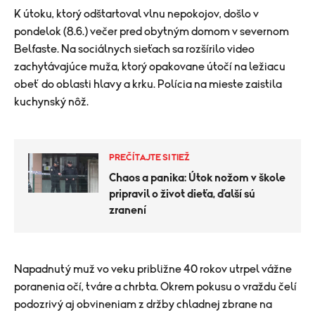
K útoku, ktorý odštartoval vlnu nepokojov, došlo v
pondelok (8.6.) večer pred obytným domom v severnom
Belfaste. Na sociálnych sieťach sa rozšírilo video
zachytávajúce muža, ktorý opakovane útočí na ležiacu
obeť do oblasti hlavy a krku. Polícia na mieste zaistila
kuchynský nôž.
PREČÍTAJTE SI TIEŽ
Chaos a panika: Útok nožom v škole
pripravil o život dieťa, ďalší sú
zranení
Napadnutý muž vo veku približne 40 rokov utrpel vážne
poranenia očí, tváre a chrbta. Okrem pokusu o vraždu čelí
podozrivý aj obvineniam z držby chladnej zbrane na