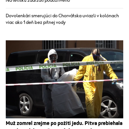
Na letisku zadržali podozrivého
Dovolenkári smerujúci do Chorvátska uviazli v kolónach
viac ako 1 deň bez pitnej vody
Muž zomrel zrejme po požití jedu. Pitva prebiehala