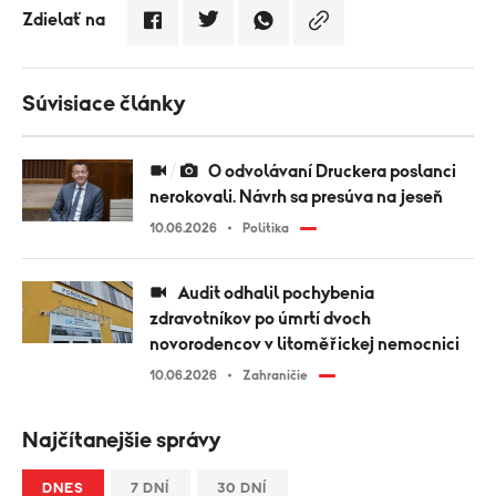
Zdielať na
Súvisiace články
O odvolávaní Druckera poslanci
nerokovali. Návrh sa presúva na jeseň
10.06.2026
Politika
Audit odhalil pochybenia
zdravotníkov po úmrtí dvoch
novorodencov v litoměřickej nemocnici
10.06.2026
Zahraničie
Najčítanejšie správy
DNES
7 DNÍ
30 DNÍ