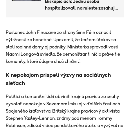
Biskupiciach: Jednu osobu
hospitalizovali, na mieste zasahujú
policajné zložky
Poslanec John Finucane zo strany Sinn Féin označil
výtržnosti za hanebné. Upozornil, že terčom útokov sa
stali rodinné domy aj podniky. Ministerka spravodlivosti
Naomi Longová uviedla, že demonštranti ničia práve tie
komunity, ktoré údajne chcú chrániť.
K nepokojom prispeli výzvy na sociálnych
sieťach
Politici a komunitní lídri obvinili krajnú pravicu zo snahy
vyvolať nepokoje v Severnom Írsku aj v ďalších častiach
Spojeného kráľovstva. Britský krajne pravicový aktivista
Stephen Yaxley-Lennon, známy pod menom Tommy
Robinson, zdieľal video pondelkového útoku a vyzýval na