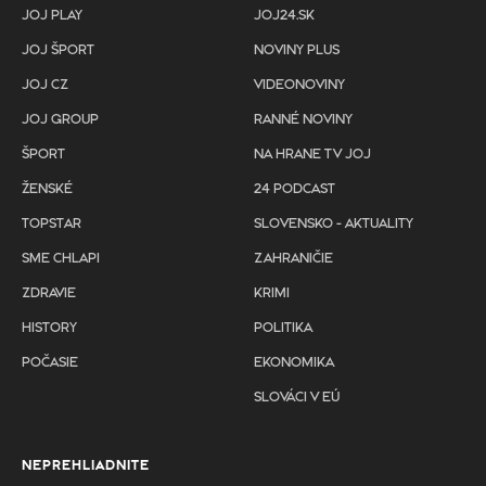
JOJ PLAY
JOJ24.SK
JOJ ŠPORT
NOVINY PLUS
JOJ CZ
VIDEONOVINY
JOJ GROUP
RANNÉ NOVINY
ŠPORT
NA HRANE TV JOJ
ŽENSKÉ
24 PODCAST
TOPSTAR
SLOVENSKO - AKTUALITY
SME CHLAPI
ZAHRANIČIE
ZDRAVIE
KRIMI
HISTORY
POLITIKA
POČASIE
EKONOMIKA
SLOVÁCI V EÚ
NEPREHLIADNITE