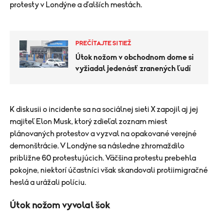
protesty v Londýne a ďalších mestách.
PREČÍTAJTE SI TIEŽ
Útok nožom v obchodnom dome si
vyžiadal jedenásť zranených ľudí
K diskusii o incidente sa na sociálnej sieti X zapojil aj jej
majiteľ Elon Musk, ktorý zdieľal zoznam miest
plánovaných protestov a vyzval na opakované verejné
demonštrácie. V Londýne sa následne zhromaždilo
približne 60 protestujúcich. Väčšina protestu prebehla
pokojne, niektorí účastníci však skandovali protiimigračné
heslá a urážali políciu.
Útok nožom vyvolal šok