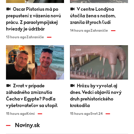
Oscar Pistorius má po
V centre Londýna
prepustení z väzenia novú
útočila žena s nožom,
prácu. Z paraolympijskej
zranila štyroch ľudí
hviezdy je údržbár
14 hours ago
Zahraničie
13 hours ago
Zahraničie
Zvrat v prípade
Hrôzu by vyvolal aj
záhadného zmiznutia
dnes. Vedci objavili nový
Čecha v Egypte? Podľa
druh prehistorického
vyšetrovateľov sa utopil
krokodíla
15 hours ago
Krimi
15 hours ago
Svet 24
Noviny.sk