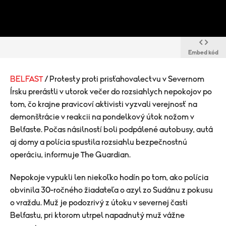
Embed kód
BELFAST
/ Protesty proti prisťahovalectvu v Severnom
Írsku prerástli v utorok večer do rozsiahlych nepokojov po
tom, čo krajne pravicoví aktivisti vyzvali verejnosť na
demonštrácie v reakcii na pondelkový útok nožom v
Belfaste. Počas násilností boli podpálené autobusy, autá
aj domy a polícia spustila rozsiahlu bezpečnostnú
operáciu, informuje The Guardian.
Nepokoje vypukli len niekoľko hodín po tom, ako polícia
obvinila 30-ročného žiadateľa o azyl zo Sudánu z pokusu
o vraždu. Muž je podozrivý z útoku v severnej časti
Belfastu, pri ktorom utrpel napadnutý muž vážne