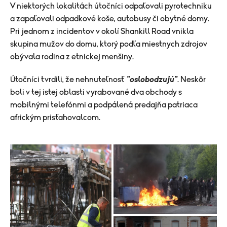
V niektorých lokalitách útočníci odpaľovali pyrotechniku
a zapaľovali odpadkové koše, autobusy či obytné domy.
Pri jednom z incidentov v okolí Shankill Road vnikla
skupina mužov do domu, ktorý podľa miestnych zdrojov
obývala rodina z etnickej menšiny.
Útočníci tvrdili, že nehnuteľnosť
"oslobodzujú"
. Neskôr
boli v tej istej oblasti vyrabované dva obchody s
mobilnými telefónmi a podpálená predajňa patriaca
africkým prisťahovalcom.