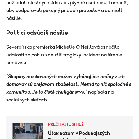
požiadal miestnych lídrov a vplyvné osobnosti komunít,
aby podporovali pokojný priebeh protestov a odmietli
násilie.
Politici odsúdili násilie
Severoírska premiérka Michelle O'Neillová označila
udalosti za pokus zneužiť tragický incident na šírenie
nenávisti.
"Skupiny maskovaných mužov vyháňajúce rodiny z ich
domovov sú prejavom zbabelosti. Nemá to nič spoločné s
komunitou. Je to čisté chuligánstvo,"
napísala na
sociálnych sieťach.
PREČÍTAJTE SI TIEŽ
Útok nožom v Podunajských