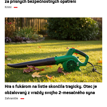
za prísnych bezpečnostných opatrení
Krimi
Hra s fukárom na lístie skončila tragicky. Otec je
obžalovaný z vraždy svojho 2-mesačného syna
Zahraničie