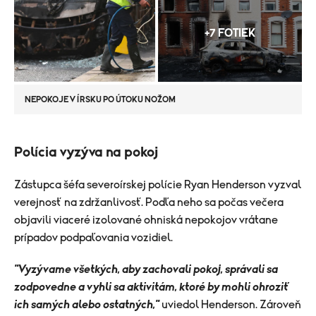
+7 FOTIEK
NEPOKOJE V ÍRSKU PO ÚTOKU NOŽOM
Polícia vyzýva na pokoj
Zástupca šéfa severoírskej polície Ryan Henderson vyzval
verejnosť na zdržanlivosť. Podľa neho sa počas večera
objavili viaceré izolované ohniská nepokojov vrátane
prípadov podpaľovania vozidiel.
"Vyzývame všetkých, aby zachovali pokoj, správali sa
zodpovedne a vyhli sa aktivitám, ktoré by mohli ohroziť
ich samých alebo ostatných,"
uviedol Henderson. Zároveň