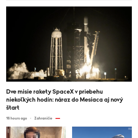
Dve misie rakety SpaceX v priebehu
niekoľkých hodín: náraz do Mesiaca aj nový
štart
16 hours ago
Zahraničie