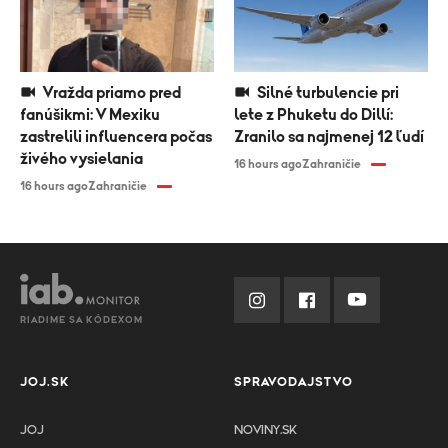
Vražda priamo pred
Silné turbulencie pri
fanúšikmi: V Mexiku
lete z Phuketu do Dillí:
zastrelili influencera počas
Zranilo sa najmenej 12 ľudí
živého vysielania
16 hours ago
Zahraničie
16 hours ago
Zahraničie
RIADIME SA KÓDEXOM
JOJ.SK
SPRAVODAJSTVO
JOJ
NOVINY.SK