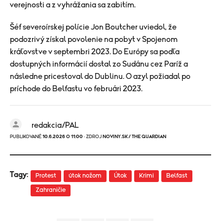
verejnosti a z vyhrážania sa zabitím.
Šéf severoírskej polície Jon Boutcher uviedol, že
podozrivý získal povolenie na pobyt v Spojenom
kráľovstve v septembri 2023. Do Európy sa podľa
dostupných informácií dostal zo Sudánu cez Paríž a
následne pricestoval do Dublinu. O azyl požiadal po
príchode do Belfastu vo februári 2023.
redakcia/PAL
PUBLIKOVANÉ
10.6.2026 O 11:00
· ZDROJ
NOVINY.SK/ THE GUARDIAN
Tagy:
Protest
útok nožom
Útok
Krimi
Belfast
Zahraničie