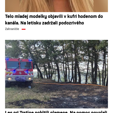
Telo mladej modelky objavili v kufri hodenom do
kanála. Na letisku zadržali podozrivého
Zahraničie
Les pri Trstíne pohltili plamene. Na pomoc povolali