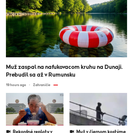
Muž zaspal na nafukovacom kruhu na Dunaji.
Prebudil sa až v Rumunsku
19 hours ago
Zahraničie
Rekordné reploty v
Muž v čiernom kostýme