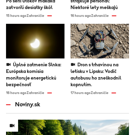
Po sérii útokov makaka
štrajkuje personál:
zatvorili desiatky škôl
Niektoré lety meškajú
15 hours ago
Zahraničie
16 hours ago
Zahraničie
Úplné zatmenie Slnka:
Dron s trhavinou na
Európska komisia
letisku v Lipsku: Vodič
monitoruje energetickú
autobusu ho zneškodnil
bezpečnosť
kopnutím.
16 hours ago
Zahraničie
17 hours ago
Zahraničie
Noviny.sk