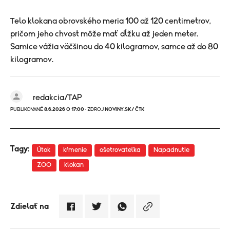
Telo klokana obrovského meria 100 až 120 centimetrov,
pričom jeho chvost môže mať dĺžku až jeden meter.
Samice vážia väčšinou do 40 kilogramov, samce až do 80
kilogramov.
redakcia/TAP
PUBLIKOVANÉ
8.6.2026 O 17:00
· ZDROJ
NOVINY.SK/ ČTK
Tagy:
Útok
kŕmenie
ošetrovateľka
Napadnutie
ZOO
klokan
Zdielať na