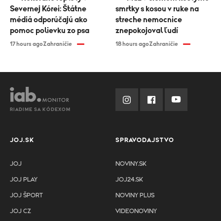
Severnej Kórei: Štátne
smrtky s kosou v ruke na
médiá odporúčajú ako
streche nemocnice
pomoc polievku zo psa
znepokojoval ľudí
17 hours ago
Zahraničie
18 hours ago
Zahraničie
RIADIME SA KÓDEXOM
JOJ.SK
SPRAVODAJSTVO
JOJ
NOVINY.SK
JOJ PLAY
JOJ24.SK
JOJ ŠPORT
NOVINY PLUS
JOJ CZ
VIDEONOVINY