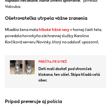
napadol nečakane, náhle zmenil správanie,“
povedal
Vobruba.
Ošetrovateľka utrpela vážne zranenia
Mladšia žena mala
hlboké tržné rany
v hornej časti tela,
povedala hovorkyňa záchrannej služby Karolína
Korčíková serveru Novinky, ktorý na udalosť upozornil.
PREČÍTAJTE SI TIEŽ
Deti mali dostať pod stromček
klokana, ten ušiel. Skipa hľadá celá
obec
Prípad preveruje aj polícia