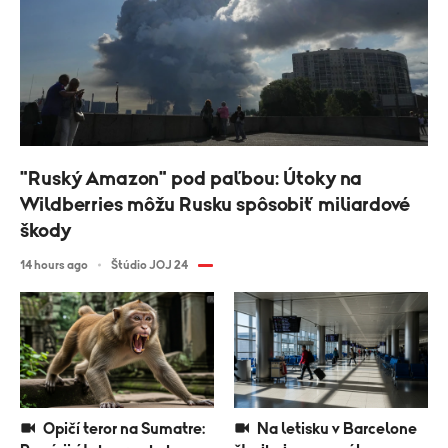
"Ruský Amazon" pod paľbou: Útoky na
Wildberries môžu Rusku spôsobiť miliardové
škody
14 hours ago
Štúdio JOJ 24
Opičí teror na Sumatre:
Na letisku v Barcelone