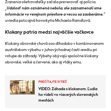
Zranenia ošetrovateľky začala preverovať aj polícia.
„Udalosť nám oznámená nebola, ale zaznamenali sme
informácie vo verejnom priestore a vecou sa zaoberáme,“
uviedla policajná hovorkyňa Michaela Raindlová.
Klokany patria medzi najväčšie vačkovce
Klokany obrovské chová zoo dlhodobo v kombinovanom
austrálskom výbehu v juhovýchodnej časti areálu pri
vstupe do záhrady. Výbehy obývajú spoločne klokany
obrovské, veľké a červené, ako aj vtáky emu.
PREČÍTAJTE SI TIEŽ
VIDEO: Záhada s klokanom. Ľudia
ho videli vo viacerých slovenských
mestách