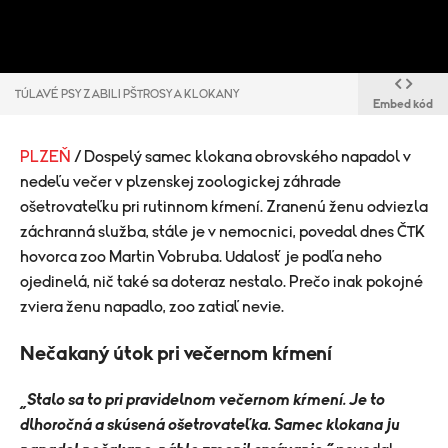
TÚLAVÉ PSY ZABILI PŠTROSY A KLOKANY
Embed kód
PLZEŇ
/ Dospelý samec klokana obrovského napadol v
nedeľu večer v plzenskej zoologickej záhrade
ošetrovateľku pri rutinnom kŕmení. Zranenú ženu odviezla
záchranná služba, stále je v nemocnici, povedal dnes ČTK
hovorca zoo Martin Vobruba. Udalosť je podľa neho
ojedinelá, nič také sa doteraz nestalo. Prečo inak pokojné
zviera ženu napadlo, zoo zatiaľ nevie.
Nečakaný útok pri večernom kŕmení
„Stalo sa to pri pravidelnom večernom kŕmení. Je to
dlhoročná a skúsená ošetrovateľka. Samec klokana ju