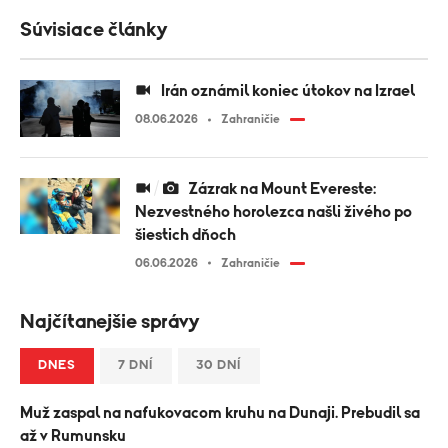
Súvisiace články
Irán oznámil koniec útokov na Izrael
08.06.2026
Zahraničie
Zázrak na Mount Evereste:
Nezvestného horolezca našli živého po
šiestich dňoch
06.06.2026
Zahraničie
Najčítanejšie správy
DNES
7 DNÍ
30 DNÍ
Muž zaspal na nafukovacom kruhu na Dunaji. Prebudil sa
až v Rumunsku