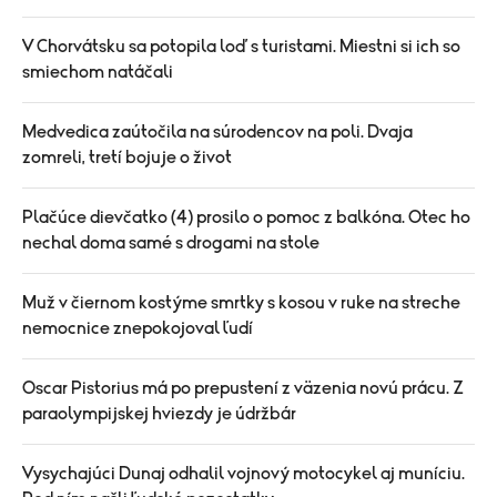
V Chorvátsku sa potopila loď s turistami. Miestni si ich so
smiechom natáčali
Medvedica zaútočila na súrodencov na poli. Dvaja
zomreli, tretí bojuje o život
Plačúce dievčatko (4) prosilo o pomoc z balkóna. Otec ho
nechal doma samé s drogami na stole
Muž v čiernom kostýme smrtky s kosou v ruke na streche
nemocnice znepokojoval ľudí
Oscar Pistorius má po prepustení z väzenia novú prácu. Z
paraolympijskej hviezdy je údržbár
Vysychajúci Dunaj odhalil vojnový motocykel aj muníciu.