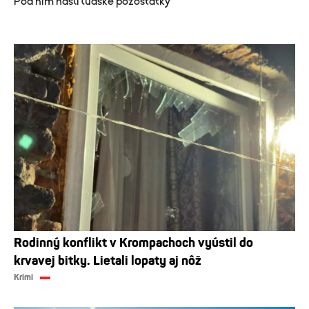
Pod ním našli ľudské pozostatky
Rodinný konflikt v Krompachoch vyústil do
krvavej bitky. Lietali lopaty aj nôž
Krimi