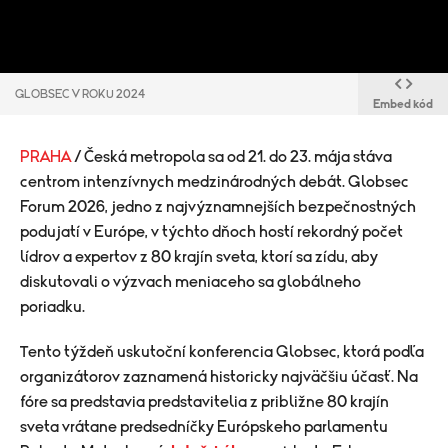
GLOBSEC V ROKU 2024
Embed kód
PRAHA
/ Česká metropola sa od 21. do 23. mája stáva
centrom intenzívnych medzinárodných debát. Globsec
Forum 2026, jedno z najvýznamnejších bezpečnostných
podujatí v Európe, v týchto dňoch hostí rekordný počet
lídrov a expertov z 80 krajín sveta, ktorí sa zídu, aby
diskutovali o výzvach meniaceho sa globálneho
poriadku.
Tento týždeň uskutoční konferencia
Globsec
, ktorá podľa
organizátorov zaznamená historicky najväčšiu účasť. Na
fóre sa predstavia predstavitelia z približne 80 krajín
sveta vrátane predsedníčky Európskeho parlamentu