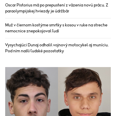
Oscar Pistorius má po prepustení z väzenia novú prácu. Z
paraolympijskej hviezdy je údržbár
Muž v čiernom kostýme smrtky s kosou v ruke na streche
nemocnice znepokojoval ľudí
Vysychajúci Dunaj odhalil vojnový motocykel aj muníciu.
Pod ním našli ľudské pozostatky