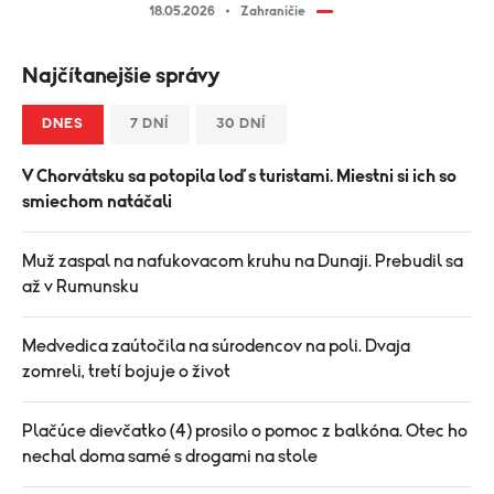
18.05.2026
Zahraničie
Najčítanejšie správy
DNES
7 DNÍ
30 DNÍ
V Chorvátsku sa potopila loď s turistami. Miestni si ich so
smiechom natáčali
Muž zaspal na nafukovacom kruhu na Dunaji. Prebudil sa
až v Rumunsku
Medvedica zaútočila na súrodencov na poli. Dvaja
zomreli, tretí bojuje o život
Plačúce dievčatko (4) prosilo o pomoc z balkóna. Otec ho
nechal doma samé s drogami na stole