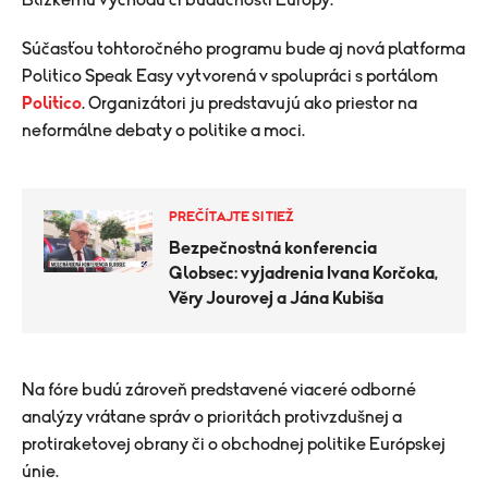
Blízkemu východu či budúcnosti Európy.
Súčasťou tohtoročného programu bude aj nová platforma
Politico Speak Easy vytvorená v spolupráci s portálom
Politico
. Organizátori ju predstavujú ako priestor na
neformálne debaty o politike a moci.
PREČÍTAJTE SI TIEŽ
Bezpečnostná konferencia
Globsec: vyjadrenia Ivana Korčoka,
Věry Jourovej a Jána Kubiša
Na fóre budú zároveň predstavené viaceré odborné
analýzy vrátane správ o prioritách protivzdušnej a
protiraketovej obrany či o obchodnej politike Európskej
únie.