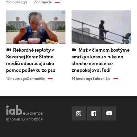
15 hours ago
Zahraničie
Rekordné reploty v
Muž v čiernom kostýme
Severnej Kórei: Štátne
smrtky s kosou v ruke na
médiá odporúčajú ako
streche nemocnice
pomoc polievku zo psa
znepokojoval ľudí
13 hours ago
Zahraničie
14 hours ago
Zahraničie
RIADIME SA KÓDEXOM