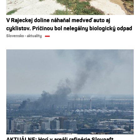
V Rajeckej doline náhaňal medveď auto aj
cyklistov. Príčinou bol nelegálny biologický odpad
Slovensko - aktuality
AKTUÁLNE: Horí v areáli rafinérie Slovnaft