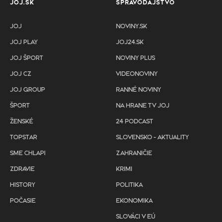
JOJ.SK
SPRAVODAJSTVO
JOJ
NOVINY.SK
JOJ PLAY
JOJ24.SK
JOJ ŠPORT
NOVINY PLUS
JOJ CZ
VIDEONOVINY
JOJ GROUP
RANNÉ NOVINY
ŠPORT
NA HRANE TV JOJ
ŽENSKÉ
24 PODCAST
TOPSTAR
SLOVENSKO - AKTUALITY
SME CHLAPI
ZAHRANIČIE
ZDRAVIE
KRIMI
HISTORY
POLITIKA
POČASIE
EKONOMIKA
SLOVÁCI V EÚ