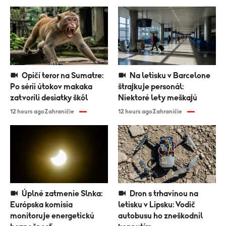
Opičí teror na Sumatre:
Na letisku v Barcelone
Po sérii útokov makaka
štrajkuje personál:
zatvorili desiatky škôl
Niektoré lety meškajú
12 hours ago
Zahraničie
12 hours ago
Zahraničie
Úplné zatmenie Slnka:
Dron s trhavinou na
Európska komisia
letisku v Lipsku: Vodič
monitoruje energetickú
autobusu ho zneškodnil