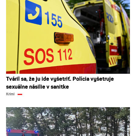
Tváril sa, že ju ide vyšetriť. Polícia vyšetruje
sexuálne násilie v sanitke
Krimi