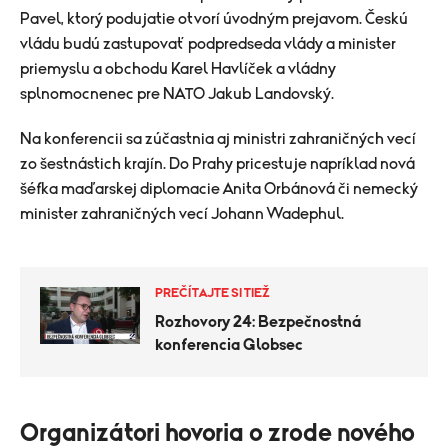
Pavel
, ktorý podujatie otvorí úvodným prejavom. Českú
vládu budú zastupovať podpredseda vlády a minister
priemyslu a obchodu
Karel Havlíček
a vládny
splnomocnenec pre NATO
Jakub Landovský
.
Na konferencii sa zúčastnia aj ministri zahraničných vecí
zo šestnástich krajín. Do Prahy pricestuje napríklad nová
šéfka maďarskej diplomacie
Anita Orbánová
či nemecký
minister zahraničných vecí
Johann Wadephul
.
PREČÍTAJTE SI TIEŽ
Rozhovory 24: Bezpečnostná
konferencia Globsec
Organizátori hovoria o zrode nového