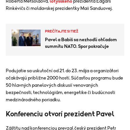
Roberta Metsolaová
,
lotyšského
prezidenta
Edgars
Rinkévičs
či moldavskej prezidentky
Maii Sanduovej.
PREČÍTAJTE SI TIEŽ
Pavel a Babiš sa nezhodli ohľadom
summitu NATO. Spor pokračuje
Podujatie sa uskutoční od 21. do 23. mája a organizátori
očakávajú približne 2000 hostí. Súčasťou programu bude
50 hlavných panelových diskusií venovaných
bezpečnosti, technológiám, energetike či budúcnosti
medzinárodného poriadku.
Konferenciu otvorí prezident Pavel
Záštitu nad konferenciou prevzal český prezident
Petr