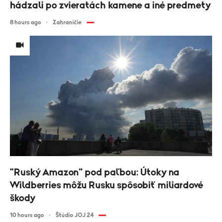
hádzali po zvieratách kamene a iné predmety
8 hours ago
Zahraničie
"Ruský Amazon" pod paľbou: Útoky na
Wildberries môžu Rusku spôsobiť miliardové
škody
10 hours ago
Štúdio JOJ 24