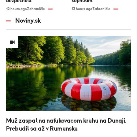
bezpečnosť
kopnutím.
12 hours ago
Zahraničie
13 hours ago
Zahraničie
Noviny.sk
Muž zaspal na nafukovacom kruhu na Dunaji.
Prebudil sa až v Rumunsku