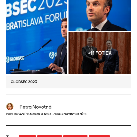
+11 FOTIEK
GLOBSEC 2023
Petra Novotná
PUBLIKOVANÉ
18.5.2026 O 12:03
· ZDROJ
NOVINY.SK/ČTK