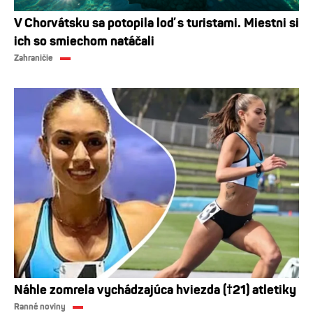
V Chorvátsku sa potopila loď s turistami. Miestni si
ich so smiechom natáčali
Zahraničie
Náhle zomrela vychádzajúca hviezda (†21) atletiky
Ranné noviny