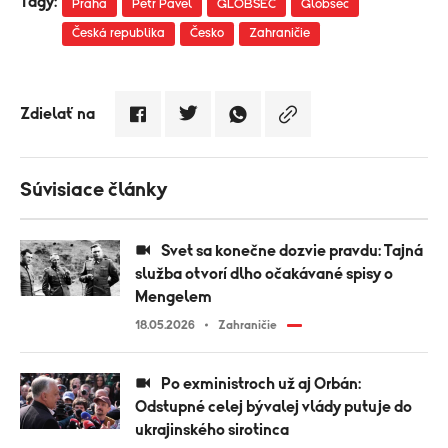
Tagy:
Praha
Petr Pavel
GLOBSEC
Globsec
Česká republika
Česko
Zahraničie
Zdielať na
Súvisiace články
Svet sa konečne dozvie pravdu: Tajná
služba otvorí dlho očakávané spisy o
Mengelem
18.05.2026
Zahraničie
Po exministroch už aj Orbán:
Odstupné celej bývalej vlády putuje do
ukrajinského sirotinca