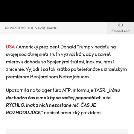
TRUMP ODMIETOL NÁVRH IRÁNU
Embed kód
USA
/ Americký prezident Donald Trump v nedeľu na
svojej sociálnej sieti Truth vyzval Irán, aby uzavrel
mierovú dohodu so Spojenými štátmi, inak mu hrozí
zničenie. Vyjadril sa tak krátko po telefonáte s izraelským
premiérom Benjaminom Netanjahuom.
Upozornila na to agentúra AFP, informuje TASR.
„Iránu
dochádza čas a mali by sa radšej poponáhľať, a to
RÝCHLO, inak z nich nezostane nič. ČAS JE
ROZHODUJÚCI!,“
napísal americký prezident.