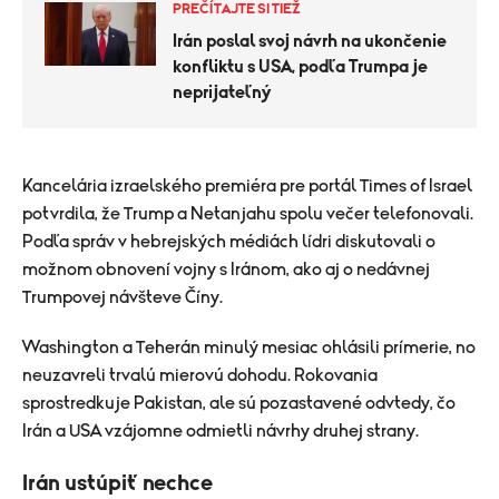
PREČÍTAJTE SI TIEŽ
Irán poslal svoj návrh na ukončenie
konfliktu s USA, podľa Trumpa je
neprijateľný
Kancelária izraelského premiéra pre portál Times of Israel
potvrdila, že Trump a Netanjahu spolu večer telefonovali.
Podľa správ v hebrejských médiách lídri diskutovali o
možnom obnovení vojny s Iránom, ako aj o nedávnej
Trumpovej návšteve Číny.
Washington a Teherán minulý mesiac ohlásili prímerie, no
neuzavreli trvalú mierovú dohodu. Rokovania
sprostredkuje Pakistan, ale sú pozastavené odvtedy, čo
Irán a USA vzájomne odmietli návrhy druhej strany.
Irán ustúpiť nechce