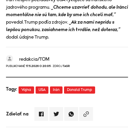
jadrového programu.
„Chceme uzavrieť dohodu, ale Iránci
momentálne nie sú tam, kde by sme ich chceli mať,“
povedal Trump podľa zdrojov.
„Ak za nami neprídu s
lepšou ponukou, zasiahneme ich tvrdšie, než doteraz,“
dodal údajne Trump.
redakcia/TOM
PUBLIKOVANÉ
17.5.2026 O 20:05
· ZDROJ
TASR
Tagy:
Vojna
USA
Irán
Donald Trump
Zdielať na