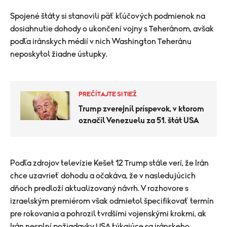
Spojené štáty si stanovili päť kľúčových podmienok na
dosiahnutie dohody o ukončení vojny s Teheránom, avšak
podľa iránskych médií v nich Washington Teheránu
neposkytol žiadne ústupky.
PREČÍTAJTE SI TIEŽ
Trump zverejnil príspevok, v ktorom
označil Venezuelu za 51. štát USA
Podľa zdrojov televízie Kešet 12 Trump stále verí, že Irán
chce uzavrieť dohodu a očakáva, že v nasledujúcich
dňoch predloží aktualizovaný návrh. V rozhovore s
izraelským premiérom však odmietol špecifikovať termín
pre rokovania a pohrozil tvrdšími vojenskými krokmi, ak
Irán nesplní požiadavky USA týkajúce sa iránskeho