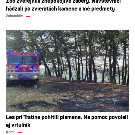
Zoo zverejnila znepokojivé zábery. Návštevníci
hádzali po zvieratách kamene a iné predmety
Zahraničie
Les pri Trstíne pohltili plamene. Na pomoc povolali
aj vrtuľník
Krimi