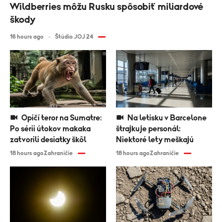
Wildberries môžu Rusku spôsobiť miliardové
škody
16 hours ago
Štúdio JOJ 24
Opičí teror na Sumatre:
Na letisku v Barcelone
Po sérii útokov makaka
štrajkuje personál:
zatvorili desiatky škôl
Niektoré lety meškajú
18 hours ago
Zahraničie
18 hours ago
Zahraničie