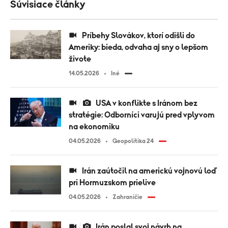
Súvisiace články
Príbehy Slovákov, ktorí odišli do
Ameriky: bieda, odvaha aj sny o lepšom
živote
14.05.2026
Iné
USA v konflikte s Iránom bez
stratégie: Odborníci varujú pred vplyvom
na ekonomiku
04.05.2026
Geopolitika 24
Irán zaútočil na americkú vojnovú loď
pri Hormuzskom prielive
04.05.2026
Zahraničie
Irán poslal svoj návrh na