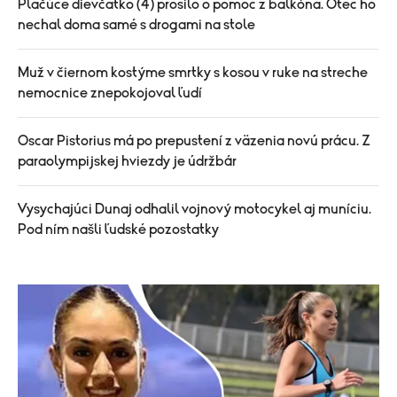
Plačúce dievčatko (4) prosilo o pomoc z balkóna. Otec ho
nechal doma samé s drogami na stole
Muž v čiernom kostýme smrtky s kosou v ruke na streche
nemocnice znepokojoval ľudí
Oscar Pistorius má po prepustení z väzenia novú prácu. Z
paraolympijskej hviezdy je údržbár
Vysychajúci Dunaj odhalil vojnový motocykel aj muníciu.
Pod ním našli ľudské pozostatky