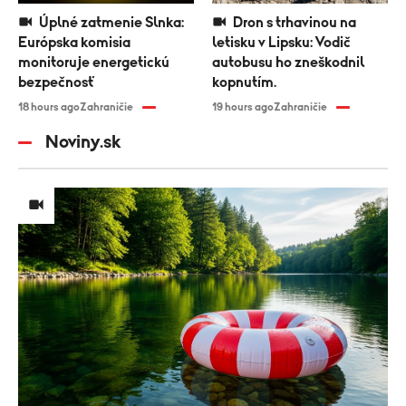
Úplné zatmenie Slnka:
Dron s trhavinou na
Európska komisia
letisku v Lipsku: Vodič
monitoruje energetickú
autobusu ho zneškodnil
bezpečnosť
kopnutím.
18 hours ago
Zahraničie
19 hours ago
Zahraničie
Noviny.sk