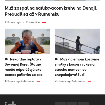
Muž zaspal na nafukovacom kruhu na Dunaji.
Prebudil sa až v Rumunsku
21 hours ago
Zahraničie
Rekordné reploty v
Muž v čiernom kostýme
Severnej Kórei: Štátne
smrtky s kosou v ruke na
médiá odporúčajú ako
streche nemocnice
pomoc polievku zo psa
znepokojoval ľudí
19 hours ago
Zahraničie
20 hours ago
Zahraničie