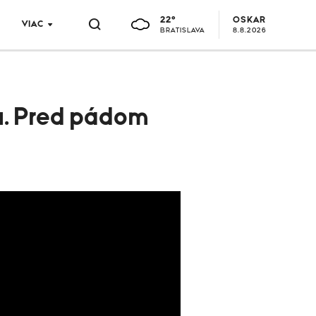
22°
OSKAR
VIAC
BRATISLAVA
8.8.2026
u. Pred pádom