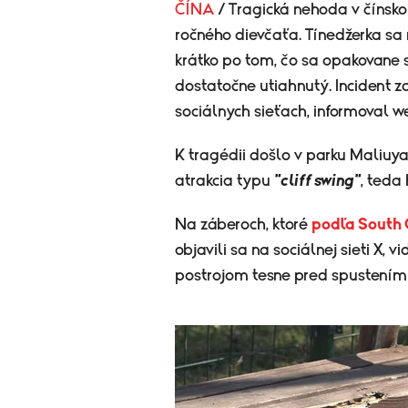
ČÍNA
/ Tragická nehoda v čínsk
ročného dievčaťa. Tínedžerka sa 
krátko po tom, čo sa opakovane s
dostatočne utiahnutý. Incident za
sociálnych sieťach, informoval w
K tragédii došlo v parku Maliuy
atrakcia typu
"cliff swing"
, teda
Na záberoch, ktoré
podľa South 
objavili sa na sociálnej sieti X
postrojom tesne pred spustením 