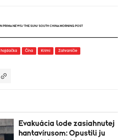
NN PRIMA NEWS/ THE SUN/ SOUTH CHINA MORNING POST
hojdačka
Čína
Krimi
Zahraničie
Evakuácia lode zasiahnutej
hantavírusom: Opustili ju