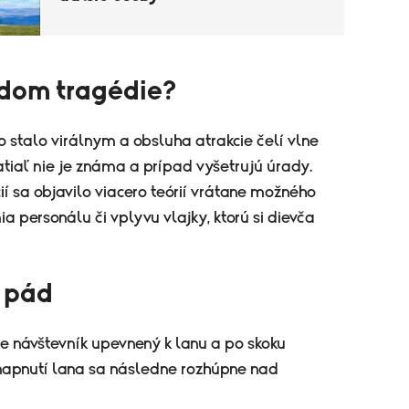
odom tragédie?
o stalo virálnym a obsluha atrakcie čelí vlne
zatiaľ nie je známa a prípad vyšetrujú úrady.
í sa objavilo viacero teórií vrátane možného
 personálu či vplyvu vlajky, ktorú si dievča
ý pád
e návštevník upevnený k lanu a po skoku
napnutí lana sa následne rozhúpne nad