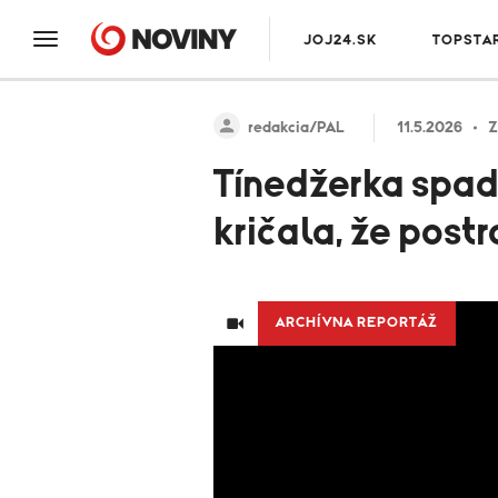
JOJ24.SK
TOPSTA
redakcia/PAL
11.5.2026
Z
Tínedžerka spad
kričala, že postr
ARCHÍVNA REPORTÁŽ