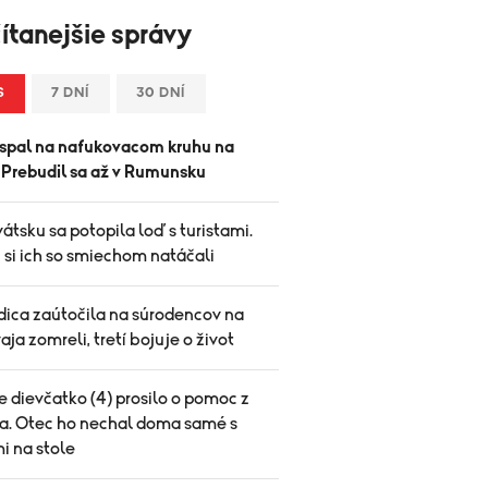
ítanejšie správy
S
7 DNÍ
30 DNÍ
spal na nafukovacom kruhu na
. Prebudil sa až v Rumunsku
átsku sa potopila loď s turistami.
 si ich so smiechom natáčali
ica zaútočila na súrodencov na
vaja zomreli, tretí bojuje o život
 dievčatko (4) prosilo o pomoc z
a. Otec ho nechal doma samé s
i na stole