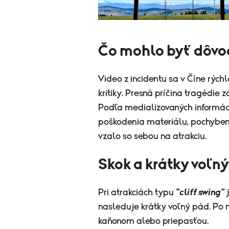
Čo mohlo byť dôv
Video z incidentu sa v Číne rýchl
kritiky. Presná príčina tragédie 
Podľa medializovaných informáci
poškodenia materiálu, pochybenia
vzalo so sebou na atrakciu.
Skok a krátky voľn
Pri atrakciách typu
"cliff swing"
j
nasleduje krátky voľný pád. Po 
kaňonom alebo priepasťou.