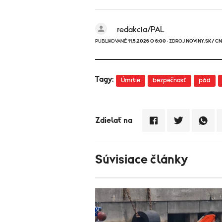
redakcia/PAL
PUBLIKOVANÉ
11.5.2026 O 6:00
· ZDROJ
NOVINY.SK/ C
Tagy:
Úmrtie
bezpečnosť
pád
Zdielať na
Súvisiace články