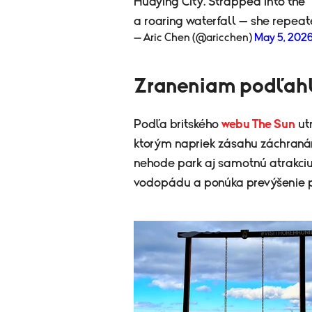
Huaying City. Strapped into the 
a roaring waterfall — she repe
— Aric Chen (@aricchen)
May 5, 202
Zraneniam podľah
Podľa britského
webu The Sun
ut
ktorým napriek zásahu záchraná
nehode park aj samotnú atrakciu
vodopádu a ponúka prevýšenie p