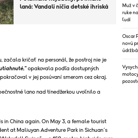
Muž v 
laná: Vandali ničia detské ihriská
ruke n
ľudí
Oscar P
novú pr
údržbá
, začala kričať na personál, že postroj nie je
Vysych
 utiahnuté,"
opakovala podľa dostupných
motocyk
 pokračoval v jej posúvaní smerom cez okraj.
pozost
pečnostné lano nad tínedžerkou uvoľnilo a
s in China again. On May 3, a female tourist
ident at Maliuyan Adventure Park in Sichuan’s