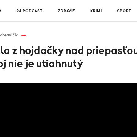
R
24 PODCAST
ZDRAVIE
KRIMI
ŠPORT
ahraničie
la z hojdačky nad priepasťo
oj nie je utiahnutý