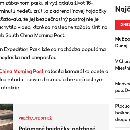
om zábavnom parku si vyžiadala život 16-
Najč
minulú nedeľu zrútila z adrenalínovej hojdačky
ťažovala, že jej bezpečnostný postroj nie je
DNE
chytilo video, ktoré sa následne začalo šíriť na
eb South China Morning Post.
Muž za
Dunaji
an Expedition Park, kde sa nachádza populárna
 hojdačka nad priepasťou.
V Chorv
Miestni
China Morning Post
natočila kamarátka obete a
, vidno mladú Liuovú s helmou a bezpečnostným
Medved
atrakcie.
poli. D
Plačúce
balkón
PREČÍTAJTE SI TIEŽ
drogam
Polámané hojdačky, potrhané