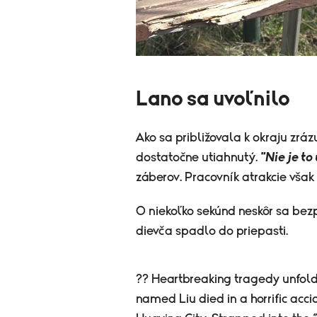
Lano sa uvoľnilo
Ako sa približovala k okraju zrázu
dostatočne utiahnutý.
"Nie je to
záberov. Pracovník atrakcie však
O niekoľko sekúnd neskôr sa bez
dievča spadlo do priepasti.
?? Heartbreaking tragedy unfold
named Liu died in a horrific acc