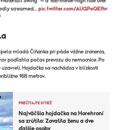
“Waterfall Swing” — a 168-meter-high ride over
atedly screamed…
pic.twitter.com/AUGPeQEfhv
6
la
rpela mladá Číňanka pri páde vážne zranenia,
rov podľahla počas prevozu do nemocnice. Po
 uzavreli. Hojdačka sa nachádza v blízkosti
ribližne 168 metrov.
PREČÍTAJTE SI TIEŽ
Najväčšia hojdačka na Horehroní
sa zrútila: Zavalila ženu a dve
ďalšie osoby