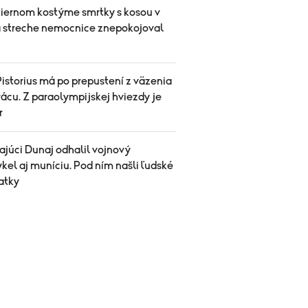
čiernom kostýme smrtky s kosou v
a streche nemocnice znepokojoval
istorius má po prepustení z väzenia
ácu. Z paraolympijskej hviezdy je
r
ajúci Dunaj odhalil vojnový
el aj muníciu. Pod ním našli ľudské
atky