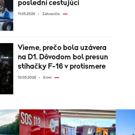
poslední cestujúci
11.05.2026
Zahraničie
Vieme, prečo bola uzávera
na D1. Dôvodom bol presun
stíhačky F-16 v protismere
10.05.2026
Krimi