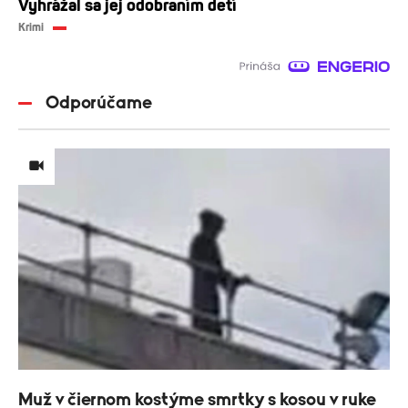
Vyhrážal sa jej odobraním detí
Krimi
Odporúčame
Muž v čiernom kostýme smrtky s kosou v ruke