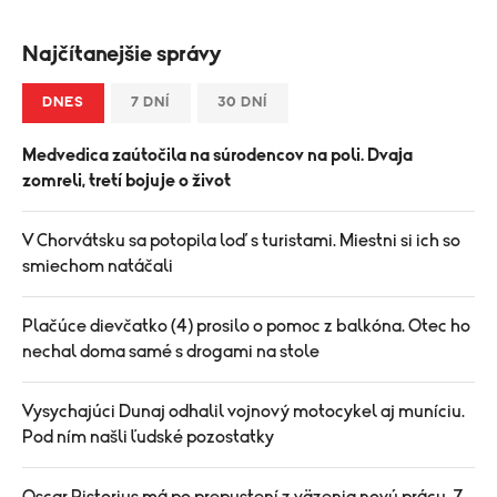
Najčítanejšie správy
DNES
7 DNÍ
30 DNÍ
Medvedica zaútočila na súrodencov na poli. Dvaja
zomreli, tretí bojuje o život
V Chorvátsku sa potopila loď s turistami. Miestni si ich so
smiechom natáčali
Plačúce dievčatko (4) prosilo o pomoc z balkóna. Otec ho
nechal doma samé s drogami na stole
Vysychajúci Dunaj odhalil vojnový motocykel aj muníciu.
Pod ním našli ľudské pozostatky