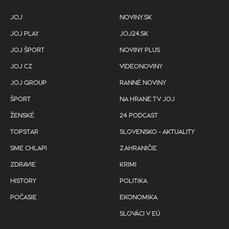
JOJ
NOVINY.SK
JOJ PLAY
JOJ24.SK
JOJ ŠPORT
NOVINY PLUS
JOJ CZ
VIDEONOVINY
JOJ GROUP
RANNÉ NOVINY
ŠPORT
NA HRANE TV JOJ
ŽENSKÉ
24 PODCAST
TOPSTAR
SLOVENSKO - AKTUALITY
SME CHLAPI
ZAHRANIČIE
ZDRAVIE
KRIMI
HISTORY
POLITIKA
POČASIE
EKONOMIKA
SLOVÁCI V EÚ