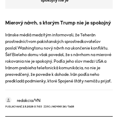
spokojný nie je
Mierový návrh, s ktorým Trump nie je spokojný
Iránske médiá medzitým informovali, že Teherán
prostredníctvom pakistanských sprostredkovateľov
poslal Washingtonu nový návrh na ukončenie konfliktu.
Šéf Bieleho domu však povedal, že s návrhom na mierové
rokovania nie je spokojný. Podľa jeho slov medzi USA a
Iránom prebieha telefonická komunikácia, no nie je
presvedčený, že povedie k dohode. Irán podľa neho
predkladá podmienky, ktoré Spojené štáty nemôžu prijať.
redakcia/VN
PUBLIKOVANÉ
2.5.2026 O 7:03
· ZDROJ
NOVINY.SK/ TASR