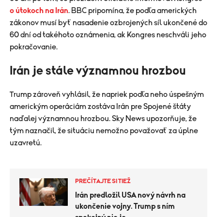
o útokoch na Irán
. BBC pripomína, že podľa amerických
zákonov musí byť nasadenie ozbrojených síl ukončené do
60 dní od takéhoto oznámenia, ak Kongres neschváli jeho
pokračovanie.
Irán je stále významnou hrozbou
Trump zároveň vyhlásil, že napriek podľa neho úspešným
americkým operáciám zostáva Irán pre Spojené štáty
naďalej významnou hrozbou. Sky News upozorňuje, že
tým naznačil, že situáciu nemožno považovať za úplne
uzavretú.
PREČÍTAJTE SI TIEŽ
Irán predložil USA nový návrh na
ukončenie vojny. Trump s ním