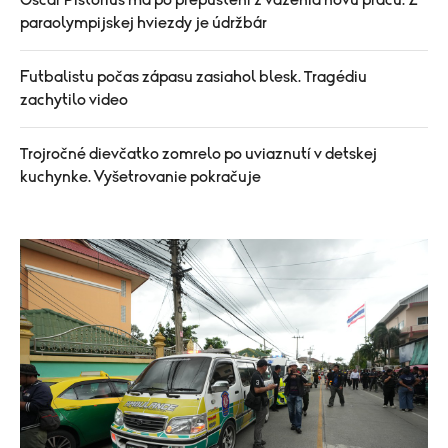
Oscar Pistorius má po prepustení z väzenia novú prácu. Z
paraolympijskej hviezdy je údržbár
Futbalistu počas zápasu zasiahol blesk. Tragédiu
zachytilo video
Trojročné dievčatko zomrelo po uviaznutí v detskej
kuchynke. Vyšetrovanie pokračuje