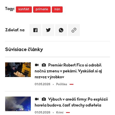
Tagy:
konflikt
prímerie
Irán
Zdielať na
Súvisiace články
Premiér Robert Fico si odrobil
nočnú zmenu v pekárni. Vyskúšal si aj
rozvoz výrobkov
01.05.2026
Politika
Výbuch v areáli firmy: Po explózii
horela budova, časť strechy odletela
01.05.2026
Krimi