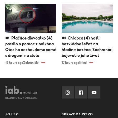
Plačúce dievčatko (4)
Chlapca (4) našli
prosilo o pomoc z balkóna.
bezvládne ležať na
Otec ho nechal doma samé
hladine bazéna. Záchranári
s drogami na stole
bojovali o jeho život
16 hours ago
Zahraničie
17 hours ago
Krimi
RIADIME SA KÓDEXOM
JOJ.SK
SPRAVODAJSTVO