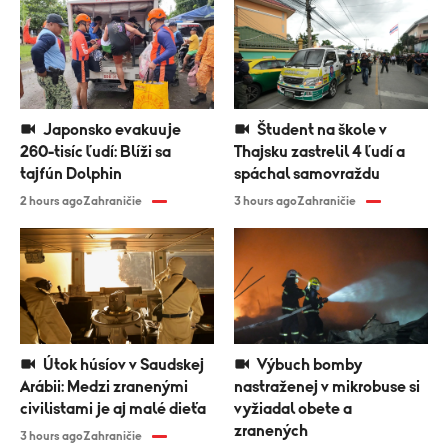
Japonsko evakuuje
Študent na škole v
260-tisíc ľudí: Blíži sa
Thajsku zastrelil 4 ľudí a
tajfún Dolphin
spáchal samovraždu
2 hours ago
Zahraničie
3 hours ago
Zahraničie
Útok húsíov v Saudskej
Výbuch bomby
Arábii: Medzi zranenými
nastraženej v mikrobuse si
civilistami je aj malé dieťa
vyžiadal obete a
zranených
3 hours ago
Zahraničie