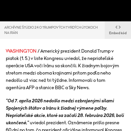
ARCHÍVNE ŠTÚDIO 24 O TRUMPOVÝCH TVRDÝCH ÚTOKOCH
NA IRÁN
Embed kód
WASHINGTON
/ Americký prezident Donald Trump v
piatok (1. 5.) v liste Kongresu uviedol, že nepriateľské
operácie USA voči Iránu sa skončili. K žiadnym bojovým
stretom medzi oboma krajinami pritom podľa neho
nedošlo už viac než tri týždne. Informovali o tom
agentúra AFP a stanice BBC a Sky News.
"Od 7. apríla 2026 nedošlo medzi ozbrojenými silami
Spojených štátov a Iránu k žiadnej výmene paľby.
Nepriateľské akcie, ktoré sa začali 28. februára 2026, boli
ukončené,"
uviedol prezident.
Oznámenie prišlo presne
60 dní po tom, čo prezident oficiálne informoval Kongres