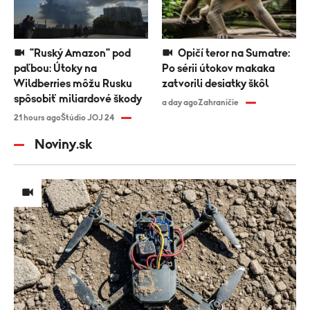
"Ruský Amazon" pod
Opičí teror na Sumatre:
paľbou: Útoky na
Po sérii útokov makaka
Wildberries môžu Rusku
zatvorili desiatky škôl
spôsobiť miliardové škody
a day ago
Zahraničie
21 hours ago
Štúdio JOJ 24
Noviny.sk