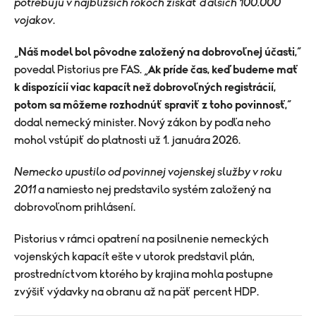
potrebujú v najbližších rokoch získať ďalších 100.000
vojakov
.
„
Náš model bol pôvodne založený na dobrovoľnej účasti,
“
povedal Pistorius pre FAS. „
Ak príde čas, keď budeme mať
k dispozícií viac kapacít než dobrovoľných registrácií,
potom sa môžeme rozhodnúť spraviť z toho povinnosť,
“
dodal nemecký minister. Nový zákon by podľa neho
mohol vstúpiť do platnosti už 1. januára 2026.
Nemecko upustilo od povinnej vojenskej služby v roku
2011
a namiesto nej predstavilo systém založený na
dobrovoľnom prihlásení.
Pistorius v rámci opatrení na posilnenie nemeckých
vojenských kapacít ešte v utorok predstavil plán,
prostredníctvom ktorého by krajina mohla postupne
zvýšiť výdavky na obranu až na päť percent HDP.