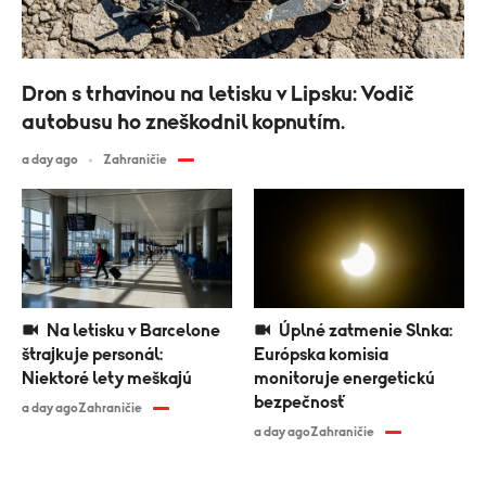
Dron s trhavinou na letisku v Lipsku: Vodič
autobusu ho zneškodnil kopnutím.
a day ago
Zahraničie
Na letisku v Barcelone
Úplné zatmenie Slnka:
štrajkuje personál:
Európska komisia
Niektoré lety meškajú
monitoruje energetickú
bezpečnosť
a day ago
Zahraničie
a day ago
Zahraničie