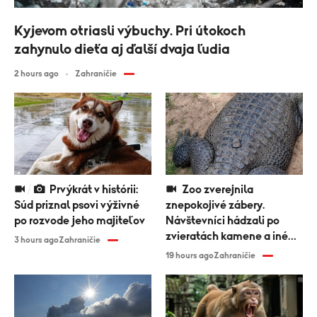
Kyjevom otriasli výbuchy. Pri útokoch
zahynulo dieťa aj ďalší dvaja ľudia
2 hours ago
Zahraničie
Prvýkrát v histórii:
Zoo zverejnila
Súd priznal psovi výživné
znepokojivé zábery.
po rozvode jeho majiteľov
Návštevníci hádzali po
zvieratách kamene a iné
3 hours ago
Zahraničie
predmety
19 hours ago
Zahraničie