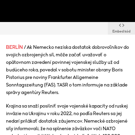
Embed kód
BERLÍN
/ Ak Nemecko nezíska dostatok dobrovoľníkov do
svojich ozbrojených síl, môže začať uvažovať o
opätovnom zavedení povinnej vojenskej služby už od
budúceho roka, povedal v sobotu minister obrany Boris
Pistorius pre noviny Frankfurter Allgemeine
Sonntagszeitung (FAS). TASR o tom informuje na základe
správy agentúry Reuters.
Krajina sa snaží posilniť svoje vojenské kapacity od ruskej
invázie na Ukrajinu v roku 2022, no podľa Reuters sa jej
nedarí prilákať dostatok záujemcov. Nemecké ozbrojené
sily informovali, že na splnenie záväzkov voči NATO