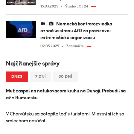
15.03.2025
Štúdio JOJ 24
Nemecká kontrarozviedka
označila stranu AfD za pravicovo-
extrémistickú organizáciu
02.05.2025
Zahraničie
Najčítanejšie správy
DNES
7 DNÍ
30 DNÍ
Muž zaspal na nafukovacom kruhu na Dunaji. Prebudil sa
až v Rumunsku
V Chorvátsku sa potopila loď s turistami. Miestni si ich so
smiechom natáčali