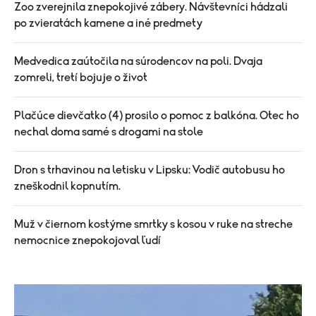
Zoo zverejnila znepokojivé zábery. Návštevníci hádzali
po zvieratách kamene a iné predmety
Medvedica zaútočila na súrodencov na poli. Dvaja
zomreli, tretí bojuje o život
Plačúce dievčatko (4) prosilo o pomoc z balkóna. Otec ho
nechal doma samé s drogami na stole
Dron s trhavinou na letisku v Lipsku: Vodič autobusu ho
zneškodnil kopnutím.
Muž v čiernom kostýme smrtky s kosou v ruke na streche
nemocnice znepokojoval ľudí