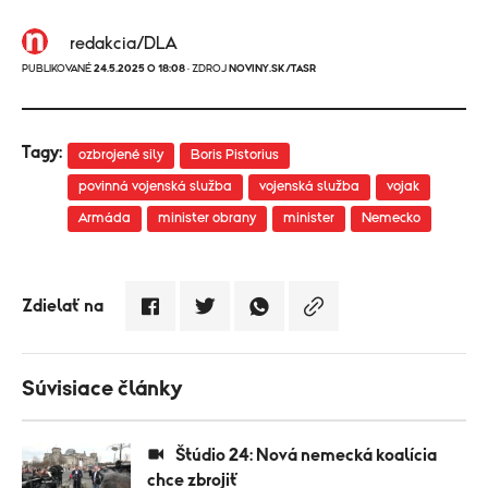
redakcia/DLA
PUBLIKOVANÉ
24.5.2025 O 18:08
· ZDROJ
NOVINY.SK/TASR
Tagy:
ozbrojené sily
Boris Pistorius
povinná vojenská služba
vojenská služba
vojak
Armáda
minister obrany
minister
Nemecko
Zdielať na
Súvisiace články
Štúdio 24: Nová nemecká koalícia
chce zbrojiť