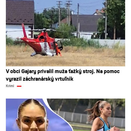
V obci Gajary privalil muža ťažký stroj. Na pomoc
vyrazil záchranárský vrtuľník
Krimi