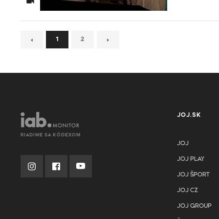
1
2
JOJ.SK
RIADIME SA KÓDEXOM
JOJ
JOJ PLAY
JOJ ŠPORT
JOJ CZ
JOJ GROUP