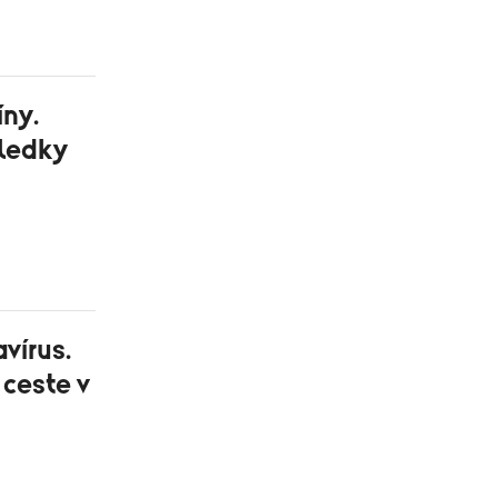
íny.
sledky
vírus.
 ceste v