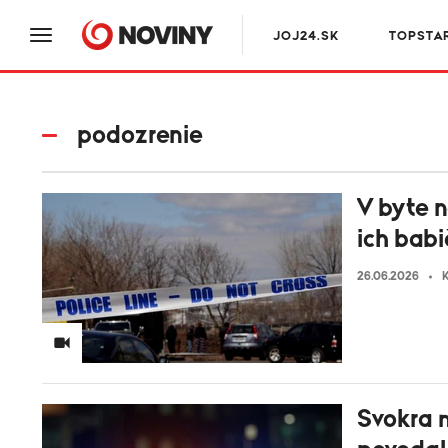
JOJ24.SK
TOPSTA
podozrenie
V byte n
ich bab
26.06.2026
K
Svokra m