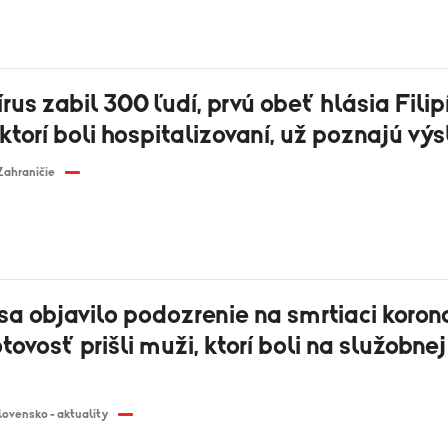
rus zabil 300 ľudí, prvú obeť hlásia Filip
 ktorí boli hospitalizovaní, už poznajú vý
Zahraničie
 sa objavilo podozrenie na smrtiaci korona
ovosť prišli muži, ktorí boli na služobnej
lovensko - aktuality