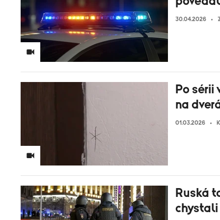
povedala
30.04.2026
Po sérii
na dver
01.03.2026
K
Ruská t
chystali