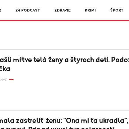
R
24 PODCAST
ZDRAVIE
KRIMI
ŠPORT
ašli mŕtve telá ženy a štyroch detí. Podo
ička
rimi
ala zastreliť ženu: "Ona mi ťa ukradla",