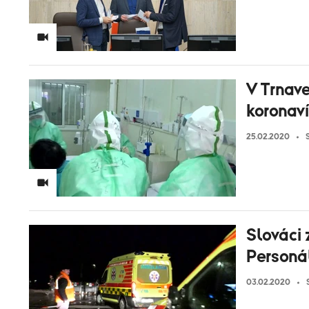
V Trnave
koronaví
25.02.2020
Slováci 
Personá
03.02.2020