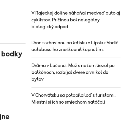
V Rajeckej doline náhaňal medveď auto aj
cyklistov. Príčinou bol nelegálny
biologický odpad
Dron s trhavinou na letisku v Lipsku: Vodič
autobusu ho zneškodnil kopnutím.
a bodky
Dráma v Lučenci. Muž s nožom liezol po
balkónoch, rozbíjal dvere a vnikol do
bytov
V Chorvátsku sa potopila loď s turistami.
Miestni si ich so smiechom natáčali
jne