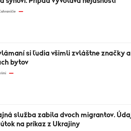
 synovi. Prípad vyvoláva nejasnosti
Zahraničie
 vlámaní si ľudia všimli zvláštne značky 
ách bytov
rimi
ajná služba zabila dvoch migrantov. Úda
 útok na príkaz z Ukrajiny