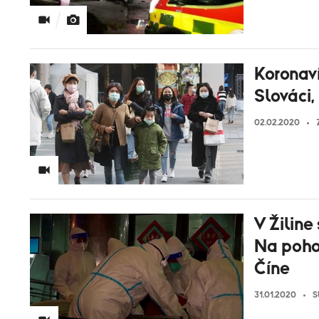
Koronaví
Slováci,
02.02.2020
V Žiline
Na pohot
Číne
31.01.2020
S