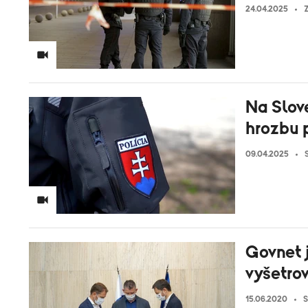
24.04.2025
Z
Na Slove
hrozbu p
09.04.2025
Govnet 
vyšetro
15.06.2020
S