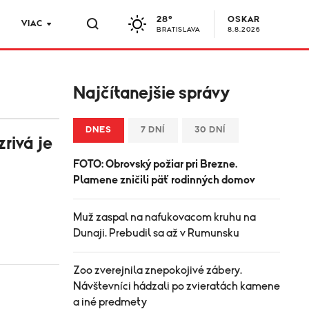
28°
OSKAR
VIAC
BRATISLAVA
8.8.2026
Najčítanejšie správy
DNES
7 DNÍ
30 DNÍ
zrivá je
FOTO: Obrovský požiar pri Brezne.
Plamene zničili päť rodinných domov
Muž zaspal na nafukovacom kruhu na
Dunaji. Prebudil sa až v Rumunsku
Zoo zverejnila znepokojivé zábery.
Návštevníci hádzali po zvieratách kamene
a iné predmety