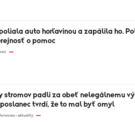
poliala auto horľavinou a zapálila ho. Po
erejnosť o pomoc
rimi
y stromov padli za obeť nelegálnemu vý
poslanec tvrdí, že to mal byť omyl
lovensko - aktuality