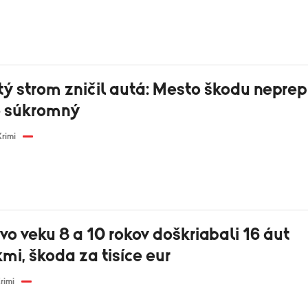
ý strom zničil autá: Mesto škodu neprepl
e súkromný
Krimi
vo veku 8 a 10 rokov doškriabali 16 áut
mi, škoda za tisíce eur
rimi