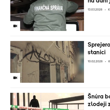
na dani 
13.03.2026
K
Sprejero
stanici
10.02.2026
K
Šnúra b
zlodeji 