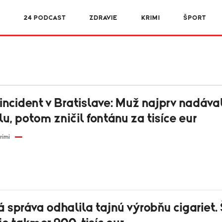
R
24 PODCAST
ZDRAVIE
KRIMI
ŠPORT
incident v Bratislave: Muž najprv nadáva
u, potom zničil fontánu za tisíce eur
rimi
 správa odhalila tajnú výrobňu cigariet.