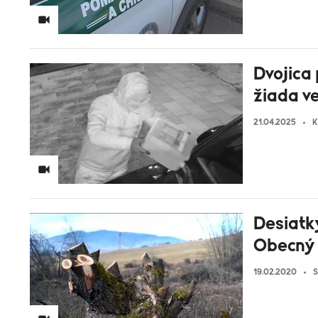
Dvojica 
žiada v
21.04.2025
K
Desiatk
Obecný 
19.02.2020
S