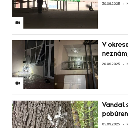
30.09.2025
V okres
neznám
20.09.2025
Vandal 
pobúren
05.09.2025