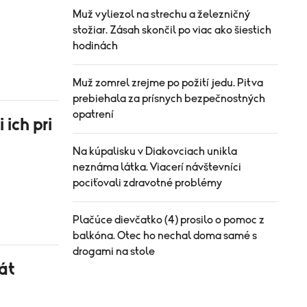
Muž vyliezol na strechu a železničný
stožiar. Zásah skončil po viac ako šiestich
hodinách
Muž zomrel zrejme po požití jedu. Pitva
prebiehala za prísnych bezpečnostných
opatrení
 ich pri
Na kúpalisku v Diakovciach unikla
neznáma látka. Viacerí návštevníci
pociťovali zdravotné problémy
Plačúce dievčatko (4) prosilo o pomoc z
balkóna. Otec ho nechal doma samé s
drogami na stole
át