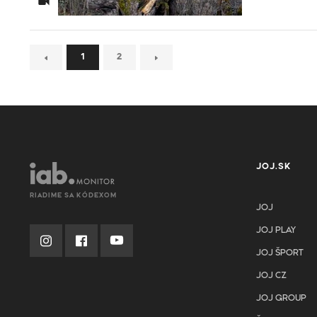
1
2
JOJ.SK
RIADIME SA KÓDEXOM
JOJ
JOJ PLAY
JOJ ŠPORT
JOJ CZ
JOJ GROUP