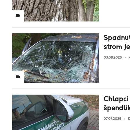
Spadnut
strom j
03.08.2025
Chlapci 
špendlík
07.07.2025
K