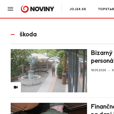
JOJ24.SK
TOPSTA
škoda
Bizarný 
personál
18.05.2026
K
Finančná