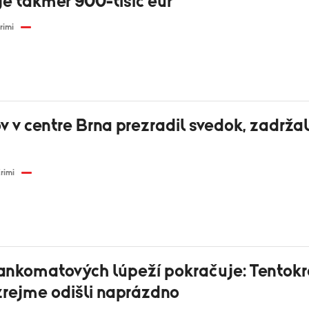
je takmer 900-tisíc eur
rimi
v v centre Brna prezradil svedok, zadržali
rimi
ankomatových lúpeží pokračuje: Tentokr
zrejme odišli naprázdno