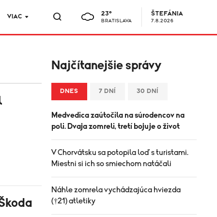
23°
ŠTEFÁNIA
VIAC
BRATISLAVA
7.8.2026
Najčítanejšie správy
DNES
7 DNÍ
30 DNÍ
l
Medvedica zaútočila na súrodencov na
poli. Dvaja zomreli, tretí bojuje o život
V Chorvátsku sa potopila loď s turistami.
Miestni si ich so smiechom natáčali
Náhle zomrela vychádzajúca hviezda
 Škoda
(†21) atletiky