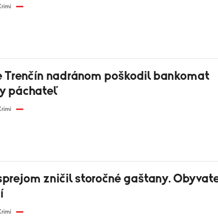
Krimi
e Trenčín nadránom poškodil bankomat
y páchateľ
Krimi
sprejom zničil storočné gaštany. Obyvate
í
Krimi