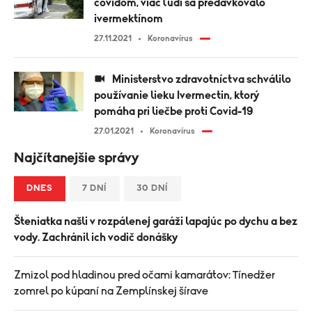
covidom, viac ľudí sa predávkovalo
ivermektínom
27.11.2021
Koronavírus
Ministerstvo zdravotníctva schválilo
používanie lieku Ivermectin, ktorý
pomáha pri liečbe proti Covid-19
27.01.2021
Koronavírus
Najčítanejšie správy
DNES
7 DNÍ
30 DNÍ
Šteniatka našli v rozpálenej garáži lapajúc po dychu a bez
vody. Zachránil ich vodič donášky
Zmizol pod hladinou pred očami kamarátov: Tínedžer
zomrel po kúpaní na Zemplínskej šírave