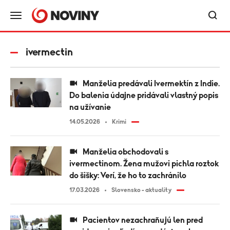
ivermectin
Manželia predávali Ivermektín z Indie.
Do balenia údajne pridávali vlastný popis
na užívanie
14.05.2026
Krimi
Manželia obchodovali s
ivermectinom. Žena mužovi pichla roztok
do šišky: Verí, že ho to zachránilo
17.03.2026
Slovensko - aktuality
Pacientov nezachraňujú len pred