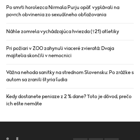
Po smrti horolezca Nirmala Purju opäť vyplávali na
povrch obvinenia zo sexuálneho obťažovania
Náhle zomrela vychádzajúca hviezda (†21) atletiky
Pri požiari v ZOO zahynuli viaceré zvieratá: Dvaja
majitelia skončili v nemocnici
Vážna nehoda sanitky na strednom Slovensku: Po zrážke s
autom sa zranili štyria ľudia
Kedy dostanete peniaze z 2 % dane? Toto je dôvod, prečo
ich ešte nemáte