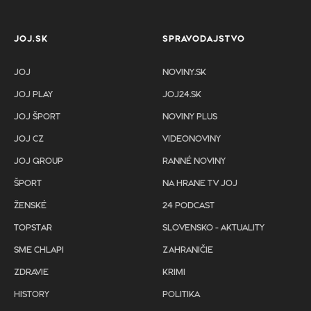
JOJ.SK
SPRAVODAJSTVO
JOJ
NOVINY.SK
JOJ PLAY
JOJ24.SK
JOJ ŠPORT
NOVINY PLUS
JOJ CZ
VIDEONOVINY
JOJ GROUP
RANNÉ NOVINY
ŠPORT
NA HRANE TV JOJ
ŽENSKÉ
24 PODCAST
TOPSTAR
SLOVENSKO - AKTUALITY
SME CHLAPI
ZAHRANIČIE
ZDRAVIE
KRIMI
HISTORY
POLITIKA