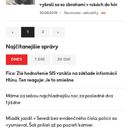
vybrali sa so zbraňami v rukách do hôr
30.08.2019
Slovensko - aktuality
1
2
Najčítanejšie správy
DNES
7 DNÍ
30 DNÍ
Fico: Zlé hodnotenie SIS vzniklo na základe informácií
Hlinu. Ten reaguje: Je to smiešne
Máme za sebou najchladnejšiu noc za posledné dva
týždne
Mladík jazdil v Seredi bez evidenčného čísla, polícii sa
vysmieval. Šok prišiel až po pozretí kamier