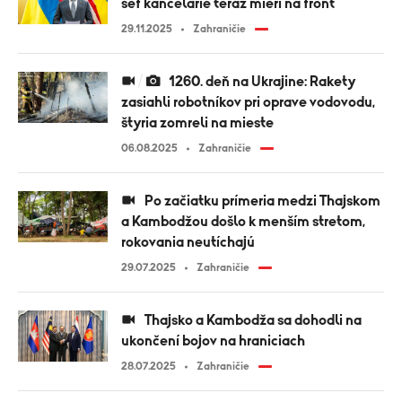
šéf kancelárie teraz mieri na front
29.11.2025
Zahraničie
1260. deň na Ukrajine: Rakety
zasiahli robotníkov pri oprave vodovodu,
štyria zomreli na mieste
06.08.2025
Zahraničie
Po začiatku prímeria medzi Thajskom
a Kambodžou došlo k menším stretom,
rokovania neutíchajú
29.07.2025
Zahraničie
Thajsko a Kambodža sa dohodli na
ukončení bojov na hraniciach
28.07.2025
Zahraničie