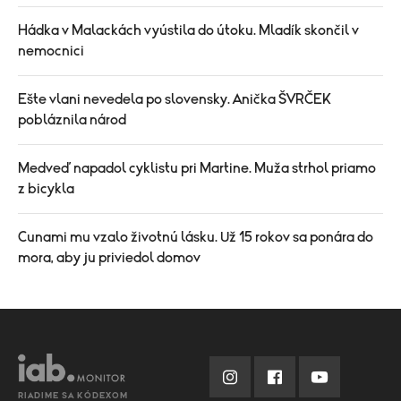
Hádka v Malackách vyústila do útoku. Mladík skončil v
nemocnici
Ešte vlani nevedela po slovensky. Anička ŠVRČEK
pobláznila národ
Medveď napadol cyklistu pri Martine. Muža strhol priamo
z bicykla
Cunami mu vzalo životnú lásku. Už 15 rokov sa ponára do
mora, aby ju priviedol domov
RIADIME SA KÓDEXOM