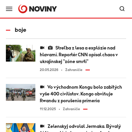
boje
Streľba z lesa a explózie nad
hlavami. Reportér CNN opísal chaos v
ukrajinskej "zóne smrti"
20.05.2026
Zahraničie
Vo východnom Kongu bolo zabitých
vyše 400 civilistov. Kongo obviňuje
Rwandu z porušenia prímeria
11.12.2025
Zahraničie
Zelenskyj odvolal Jermaka. Bývalý