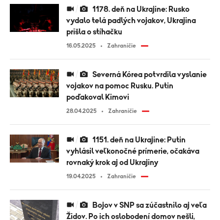
1178. deň na Ukrajine: Rusko
vydalo telá padlých vojakov, Ukrajina
prišla o stíhačku
16.05.2025
Zahraničie
Severná Kórea potvrdila vyslanie
vojakov na pomoc Rusku. Putin
poďakoval Kimovi
28.04.2025
Zahraničie
1151. deň na Ukrajine: Putin
vyhlásil veľkonočné prímerie, očakáva
rovnaký krok aj od Ukrajiny
19.04.2025
Zahraničie
Bojov v SNP sa zúčastnilo aj veľa
Židov. Po ich oslobodení domov nešli,