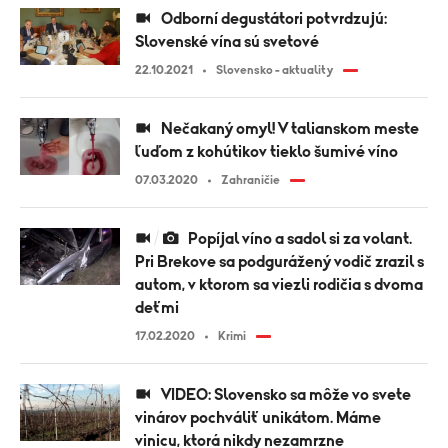
Odborní degustátori potvrdzujú:
Slovenské vína sú svetové
22.10.2021
Slovensko - aktuality
Nečakaný omyl! V talianskom meste
ľuďom z kohútikov tieklo šumivé víno
07.03.2020
Zahraničie
Popíjal víno a sadol si za volant.
Pri Brekove sa podgurážený vodič zrazil s
autom, v ktorom sa viezli rodičia s dvoma
deťmi
17.02.2020
Krimi
VIDEO: Slovensko sa môže vo svete
vinárov pochváliť unikátom. Máme
vinicu, ktorá nikdy nezamrzne