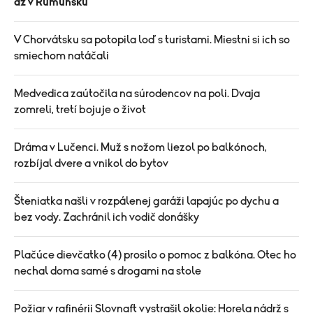
až v Rumunsku
V Chorvátsku sa potopila loď s turistami. Miestni si ich so
smiechom natáčali
Medvedica zaútočila na súrodencov na poli. Dvaja
zomreli, tretí bojuje o život
Dráma v Lučenci. Muž s nožom liezol po balkónoch,
rozbíjal dvere a vnikol do bytov
Šteniatka našli v rozpálenej garáži lapajúc po dychu a
bez vody. Zachránil ich vodič donášky
Plačúce dievčatko (4) prosilo o pomoc z balkóna. Otec ho
nechal doma samé s drogami na stole
Požiar v rafinérii Slovnaft vystrašil okolie: Horela nádrž s