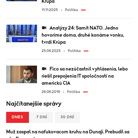
Krúpa
11.11.2025
Politika
Analýzy 24: Samit NATO. Jedno
hovoríme doma, druhé konáme vonku,
tvrdí Krúpa
25.06.2025
Politika
Fico sa nezúčastnil vyhlásenia, lebo
riešil prepojenia IT spoločností na
americkú CIA
26.06.2019
Politika
Najčítanejšie správy
DNES
7 DNÍ
30 DNÍ
Muž zaspal na nafukovacom kruhu na Dunaji. Prebudil sa