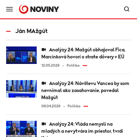
Ján MAžgút
Analýzy 24: Mažgút obhajoval Fica,
Marcinková hovorí o strate dôvery v EÚ
12.05.2026
Politika
Analýzy 24: Návštevu Vancea by som
nevnímal ako zasahovanie, povedal
Mažgút
08.04.2026
Politika
Analýzy 24: Vláda nemyslí na
mladých a nevytvára im priestor, tvrdí