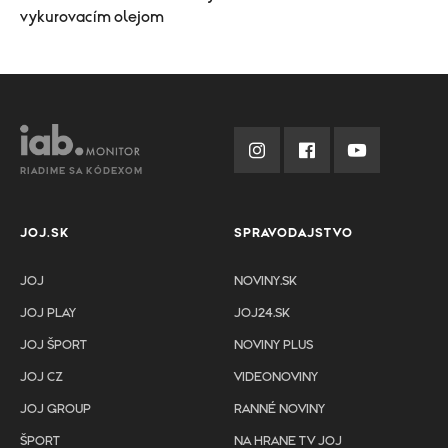
vykurovacím olejom
RIADIME SA KÓDEXOM
JOJ.SK
SPRAVODAJSTVO
JOJ
NOVINY.SK
JOJ PLAY
JOJ24.SK
JOJ ŠPORT
NOVINY PLUS
JOJ CZ
VIDEONOVINY
JOJ GROUP
RANNÉ NOVINY
ŠPORT
NA HRANE TV JOJ