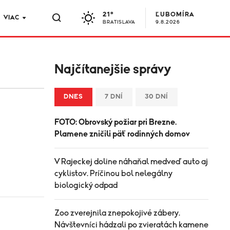
21°
ĽUBOMÍRA
VIAC
BRATISLAVA
9.8.2026
Najčítanejšie správy
DNES
7 DNÍ
30 DNÍ
FOTO: Obrovský požiar pri Brezne.
Plamene zničili päť rodinných domov
V Rajeckej doline náhaňal medveď auto aj
cyklistov. Príčinou bol nelegálny
biologický odpad
Zoo zverejnila znepokojivé zábery.
Návštevníci hádzali po zvieratách kamene