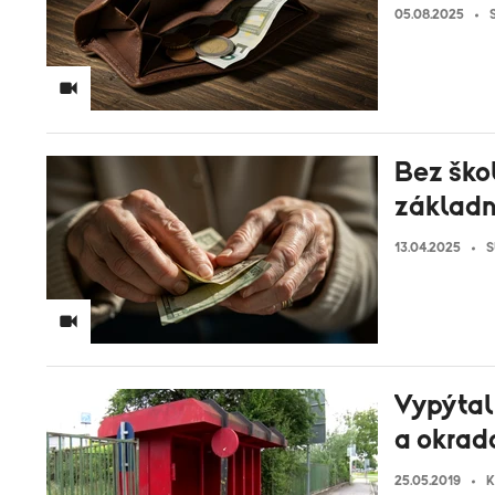
05.08.2025
Bez škol
základn
13.04.2025
S
Vypýtal 
a okrado
25.05.2019
K