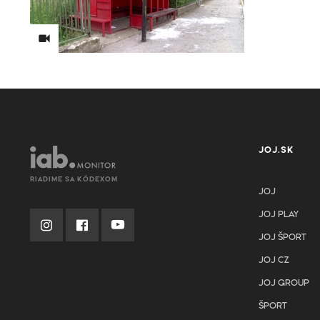
JOJ.SK
RIADIME SA KÓDEXOM
JOJ
JOJ PLAY
JOJ ŠPORT
JOJ CZ
JOJ GROUP
ŠPORT