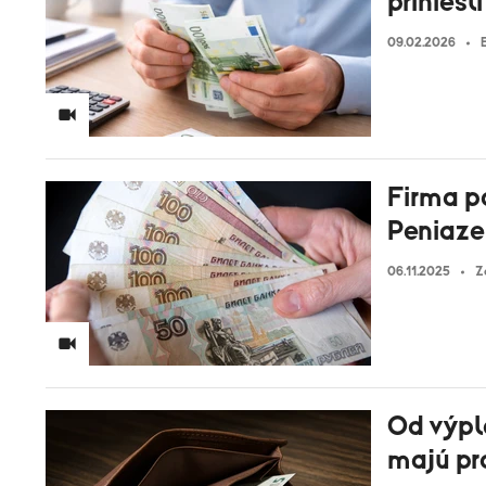
prinies
09.02.2026
Firma po
Peniaze
06.11.2025
Z
Od výpla
majú pr