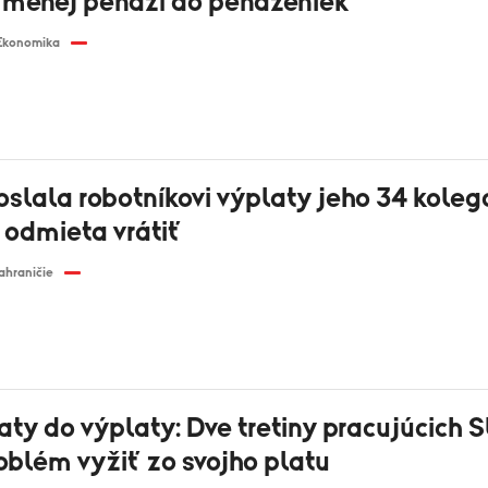
li menej peňazí do peňaženiek
Ekonomika
slala robotníkovi výplaty jeho 34 koleg
 odmieta vrátiť
ahraničie
ty do výplaty: Dve tretiny pracujúcich 
oblém vyžiť zo svojho platu