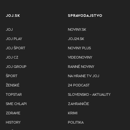
JOJ.SK
SPRAVODAJSTVO
JOJ
NOVINY.SK
JOJ PLAY
JOJ24.SK
JOJ ŠPORT
NOVINY PLUS
JOJ CZ
VIDEONOVINY
JOJ GROUP
RANNÉ NOVINY
ŠPORT
NA HRANE TV JOJ
ŽENSKÉ
24 PODCAST
TOPSTAR
SLOVENSKO - AKTUALITY
SME CHLAPI
ZAHRANIČIE
ZDRAVIE
KRIMI
HISTORY
POLITIKA