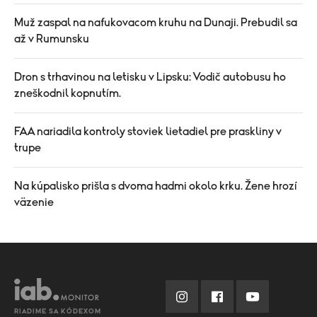
Muž zaspal na nafukovacom kruhu na Dunaji. Prebudil sa
až v Rumunsku
Dron s trhavinou na letisku v Lipsku: Vodič autobusu ho
zneškodnil kopnutím.
FAA nariadila kontroly stoviek lietadiel pre praskliny v
trupe
Na kúpalisko prišla s dvoma hadmi okolo krku. Žene hrozí
väzenie
RIADIME SA KÓDEXOM