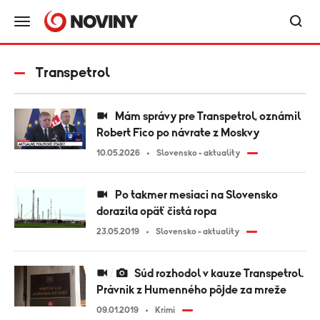
Transpetrol
Mám správy pre Transpetrol, oznámil
Robert Fico po návrate z Moskvy
10.05.2026
Slovensko - aktuality
Po takmer mesiaci na Slovensko
dorazila opäť čistá ropa
23.05.2019
Slovensko - aktuality
Súd rozhodol v kauze Transpetrol.
Právnik z Humenného pôjde za mreže
09.01.2019
Krimi