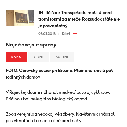
Ilčišin z Transpetrolu mal ísť pred
tromi rokmi za mreže. Rozsudok stále nie
je právoplatný
08.03.2018
Krimi
Najčítanejšie správy
DNES
7 DNÍ
30 DNÍ
FOTO: Obrovský požiar pri Brezne. Plamene zničili päť
rodinných domov
V Rajeckej doline náhaňal medveď auto aj cyklistov.
Príčinou bol nelegálny biologický odpad
Zoo zverejnila znepokojivé zábery. Návštevníci hádzali
po zvieratách kamene a iné predmety