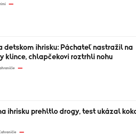
rimi
 detskom ihrisku: Páchateľ nastražil na
y klince, chlapčekovi roztrhli nohu
ahraničie
a ihrisku prehltlo drogy, test ukázal kok
Zahraničie