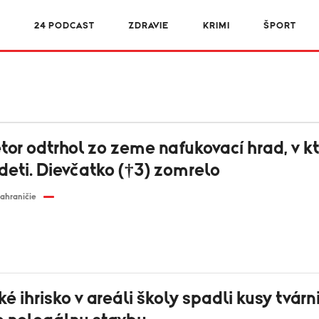
R
24 PODCAST
ZDRAVIE
KRIMI
ŠPORT
etor odtrhol zo zeme nafukovací hrad, v 
 deti. Dievčatko (†3) zomrelo
ahraničie
é ihrisko v areáli školy spadli kusy tvárni