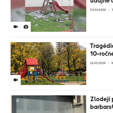
údajne 
03.04.2026
Tragédia
10-ročn
22.02.2026
K
Zlodeji 
barbarst