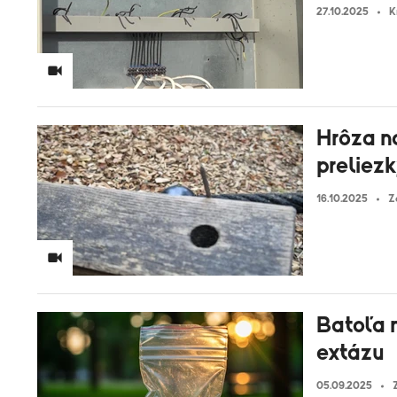
27.10.2025
K
Hrôza na
preliezk
16.10.2025
Z
Batoľa n
extázu
05.09.2025