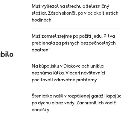
Muž vyliezol na strechu a železničný
stožiar. Zásah skončil po viac ako šiestich
hodinách
Muž zomrel zrejme po požití jedu. Pitva
prebiehala za prísnych bezpečnostných
opatrení
abilo
Na kúpalisku v Diakovciach unikla
neznáma látka. Viacerí návštevníci
pociťovali zdravotné problémy
Šteniatka našli v rozpálenej garáži lapajúc
po dychu a bez vody. Zachránil ich vodič
donášky