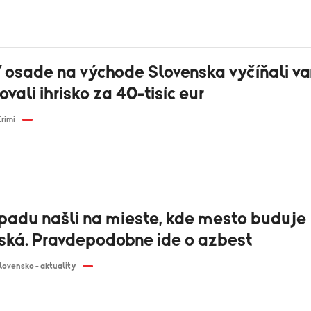
 osade na východe Slovenska vyčíňali va
vali ihrisko za 40-tisíc eur
rimi
padu našli na mieste, kde mesto buduje
iská. Pravdepodobne ide o azbest
lovensko - aktuality