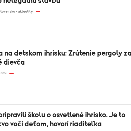
o nelegálnu stavbu
Slovensko - aktuality
 na detskom ihrisku: Zrútenie pergoly z
é dievča
rimi
pripravili školu o osvetlené ihrisko. Je to
vo voči deťom, hovorí riaditeľka