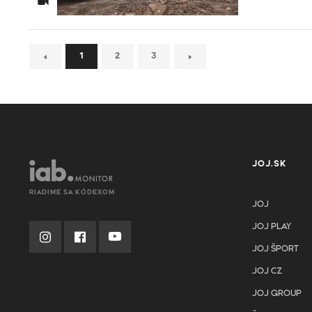
1
2
3
JOJ.SK
RIADIME SA KÓDEXOM
JOJ
JOJ PLAY
JOJ ŠPORT
JOJ CZ
JOJ GROUP