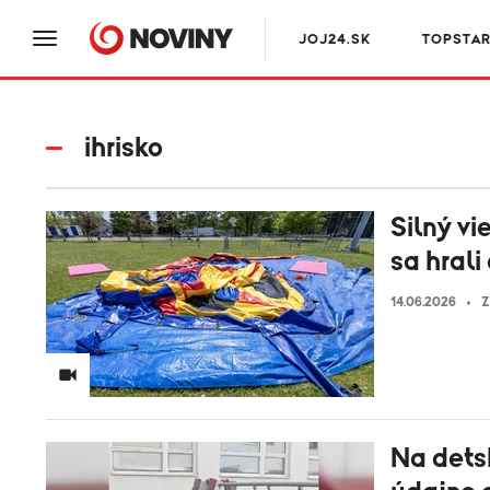
JOJ24.SK
TOPSTA
ihrisko
Silný vi
sa hrali
14.06.2026
Z
Na detsk