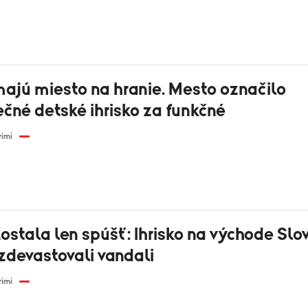
majú miesto na hranie. Mesto označilo
čné detské ihrisko za funkčné
rimi
ostala len spúšť: Ihrisko na východe Slo
zdevastovali vandali
rimi