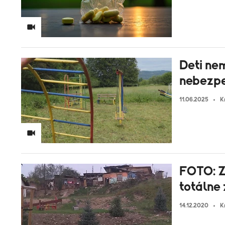
Deti ne
nebezpe
11.06.2025
K
FOTO: Z
totálne 
14.12.2020
K