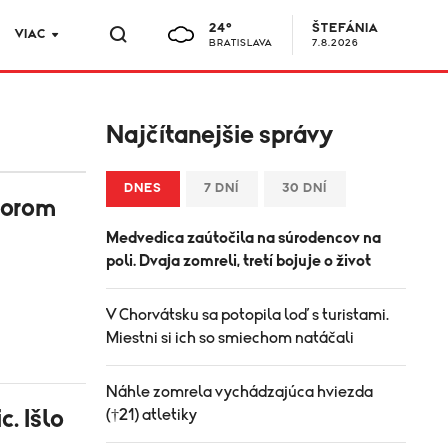
24°
ŠTEFÁNIA
VIAC
BRATISLAVA
7.8.2026
Najčítanejšie správy
DNES
7 DNÍ
30 DNÍ
ktorom
Medvedica zaútočila na súrodencov na
poli. Dvaja zomreli, tretí bojuje o život
V Chorvátsku sa potopila loď s turistami.
Miestni si ich so smiechom natáčali
Náhle zomrela vychádzajúca hviezda
c. Išlo
(†21) atletiky