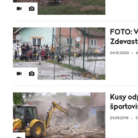
FOTO: V
Zdevasto
04.10.2020
K
Kusy od
športov
24.09.2019
S