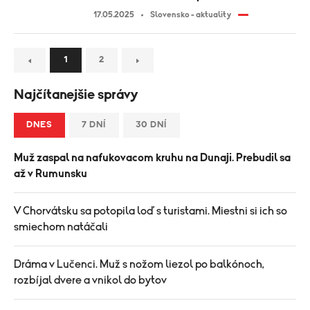
17.05.2025
Slovensko - aktuality
1
2
Najčítanejšie správy
DNES
7 DNÍ
30 DNÍ
Muž zaspal na nafukovacom kruhu na Dunaji. Prebudil sa
až v Rumunsku
V Chorvátsku sa potopila loď s turistami. Miestni si ich so
smiechom natáčali
Dráma v Lučenci. Muž s nožom liezol po balkónoch,
rozbíjal dvere a vnikol do bytov