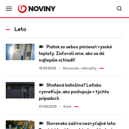
Leto
Piatok so sebou priniesol vysoké
teploty. Zisťovali sme, ako sa dá
najlepšie schladiť
19.06.2026
Slovensko - aktuality
Stratená batožina? Letisko
vysvetľuje, ako postupuje v týchto
prípadoch
07.09.2025
Krimi
Slovensko zažíva nezvyčajné leto: