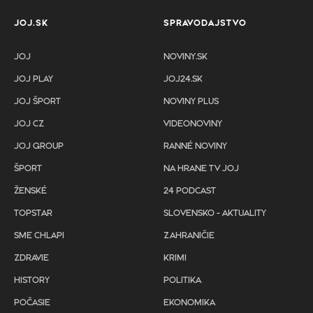
JOJ.SK
SPRAVODAJSTVO
JOJ
NOVINY.SK
JOJ PLAY
JOJ24.SK
JOJ ŠPORT
NOVINY PLUS
JOJ CZ
VIDEONOVINY
JOJ GROUP
RANNÉ NOVINY
ŠPORT
NA HRANE TV JOJ
ŽENSKÉ
24 PODCAST
TOPSTAR
SLOVENSKO - AKTUALITY
SME CHLAPI
ZAHRANIČIE
ZDRAVIE
KRIMI
HISTORY
POLITIKA
POČASIE
EKONOMIKA