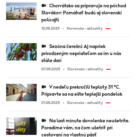
Chorvátsko sa pripravuje na príchod
Slovákov: Pomáhať budú aj slovenskí
policajti
12.06.2025
Slovensko - aktuality
Sezóna čerešní: Aj napriek
prirodzeným nepriateľom sa im u nás
stále darí
07.06.2025
Slovensko - aktuality
V nedeľu prekročili teploty 31 °C.
Pripravte sa na ešte teplejší pondelok
01.06.2025
Slovensko - aktuality
Na last minute dovolenke neušetríte.
Poradíme vám, na čom ušetriť pri
cestovaní na vlastnú päsť