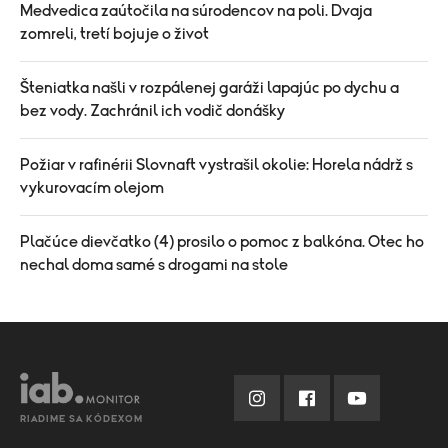
Medvedica zaútočila na súrodencov na poli. Dvaja
zomreli, tretí bojuje o život
Šteniatka našli v rozpálenej garáži lapajúc po dychu a
bez vody. Zachránil ich vodič donášky
Požiar v rafinérii Slovnaft vystrašil okolie: Horela nádrž s
vykurovacím olejom
Plačúce dievčatko (4) prosilo o pomoc z balkóna. Otec ho
nechal doma samé s drogami na stole
RIADIME SA KÓDEXOM