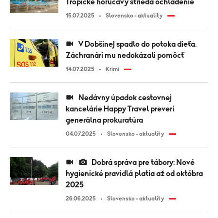
Tropické horúčavy strieda ochladenie
15.07.2025
Slovensko - aktuality
V Dobšinej spadlo do potoka dieťa.
Záchranári mu nedokázali pomôcť
14.07.2025
Krimi
Nedávny úpadok cestovnej
kancelárie Happy Travel preverí
generálna prokuratúra
04.07.2025
Slovensko - aktuality
Dobrá správa pre tábory: Nové
hygienické pravidlá platia až od októbra
2025
26.06.2025
Slovensko - aktuality