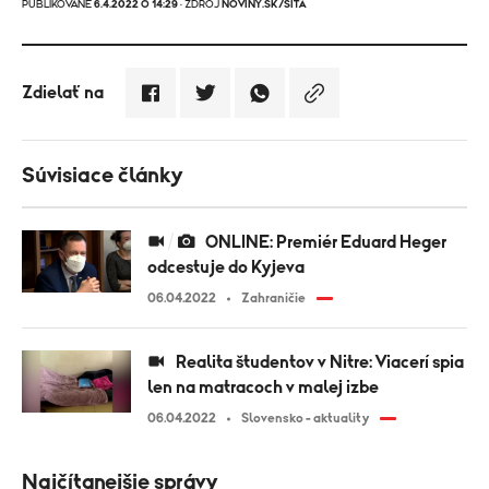
PUBLIKOVANÉ
6.4.2022 O 14:29
· ZDROJ
NOVINY.SK/SITA
Zdielať na
Súvisiace články
ONLINE: Premiér Eduard Heger
odcestuje do Kyjeva
06.04.2022
Zahraničie
Realita študentov v Nitre: Viacerí spia
len na matracoch v malej izbe
06.04.2022
Slovensko - aktuality
Najčítanejšie správy