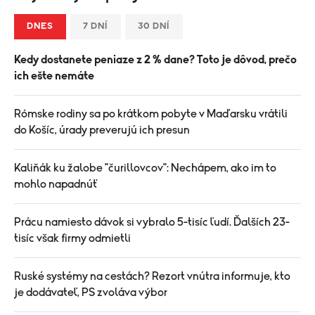
DNES
7 DNÍ
30 DNÍ
Kedy dostanete peniaze z 2 % dane? Toto je dôvod, prečo
ich ešte nemáte
Rómske rodiny sa po krátkom pobyte v Maďarsku vrátili
do Košíc, úrady preverujú ich presun
Kaliňák ku žalobe "čurillovcov": Nechápem, ako im to
mohlo napadnúť
Prácu namiesto dávok si vybralo 5-tisíc ľudí. Ďalších 23-
tisíc však firmy odmietli
Ruské systémy na cestách? Rezort vnútra informuje, kto
je dodávateľ, PS zvoláva výbor