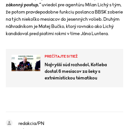
zákonný postup,“
uviedol pre agentúru Milan Lichý s tým,
že potom pravdepodobne funkciu poslanca BBSK zoberie
na tých niekoľko mesiacov do jesenných volieb. Druhým
náhradníkom je Matej Bučko, ktorý rovnako ako Lichý
kandidoval pred piatimi rokmi v tíme Jána Luntera.
PREČÍTAJTE SI TIEŽ
Najvyšší súd rozhodol, Kotleba
dostal 6 mesiacov za šeky s
extrémistickou tématikou
redakcia/PN