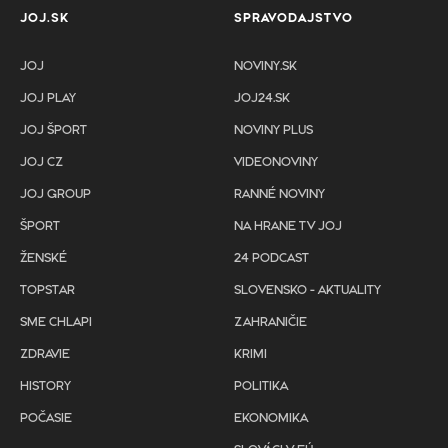
JOJ.SK
SPRAVODAJSTVO
JOJ
NOVINY.SK
JOJ PLAY
JOJ24.SK
JOJ ŠPORT
NOVINY PLUS
JOJ CZ
VIDEONOVINY
JOJ GROUP
RANNÉ NOVINY
ŠPORT
NA HRANE TV JOJ
ŽENSKÉ
24 PODCAST
TOPSTAR
SLOVENSKO - AKTUALITY
SME CHLAPI
ZAHRANIČIE
ZDRAVIE
KRIMI
HISTORY
POLITIKA
POČASIE
EKONOMIKA