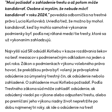
"Musí požiadať o zahladenie trestu a až potom môže
kandidovať. Osobne si myslím, že nebude môcť
kandidovať v roku 2024,“
povedala odborníčka na trestné
právo Lucia Kurilovská. Uviedla tiež, že možno by mohol
kandidovať, keď by mohlo samotné vykonanie
podmienky byť podľa nej rátané medzi tie tresty, ktoré sa
už vykonaním zahladzujú.
Najvyšší súd SR odsúdil
Kotlebu
v kauze rozdávania šekov
na šesť mesiacov s podmienečným odkladom na jeden a
pol roka. Zákon o podmienkach výkonu volebného práva
hovorí, že prekážkou práva byť volený je právoplatné
odsúdenie za úmyselný trestný čin, ak odsúdenie nebolo
zahladené. O zahladenie musí
Kotleba
požiadať. Podľa
Trestného zákona súd môže zahladiť odsúdenie, ak
odsúdený viedol po výkone alebo odpustení trestu, alebo
po premlčaní jeho výkonu riadny život nepretržite po
dobu najmenej tri roky, ak ide o odsúdenie na trest