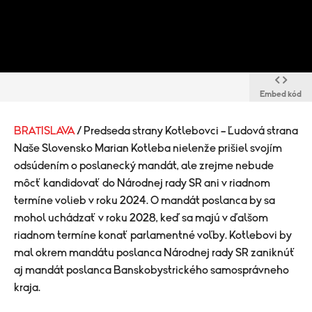
Embed kód
BRATISLAVA
/ Predseda strany Kotlebovci – Ľudová strana
Naše Slovensko Marian Kotleba nielenže prišiel svojím
odsúdením o poslanecký mandát, ale zrejme nebude
môcť kandidovať do Národnej rady SR ani v riadnom
termíne volieb v roku 2024. O mandát poslanca by sa
mohol uchádzať v roku 2028, keď sa majú v ďalšom
riadnom termíne konať parlamentné voľby. Kotlebovi by
mal okrem mandátu poslanca Národnej rady SR zaniknúť
aj mandát poslanca Banskobystrického samosprávneho
kraja.