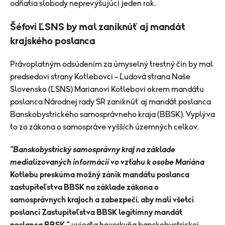
odňatia slobody neprevyšujúci jeden rok.
Šéfovi ĽSNS by mal zaniknúť aj mandát
krajského poslanca
Právoplatným odsúdením za úmyselný trestný čin by mal
predsedovi strany Kotlebovci – Ľudová strana Naše
Slovensko (ĽSNS) Marianovi
Kotlebovi
okrem mandátu
poslanca Národnej rady SR zaniknúť aj mandát poslanca
Banskobystrického samosprávneho kraja (BBSK). Vyplýva
to zo zákona o samospráve vyšších územných celkov.
"Banskobystrický samosprávny kraj na základe
medializovaných informácií vo vzťahu k osobe Mariána
Kotlebu
preskúma možný zánik mandátu poslanca
zastupiteľstva BBSK na základe zákona o
samosprávnych krajoch a zabezpečí, aby mali všetci
poslanci Zastupiteľstva BBSK legitímny mandát