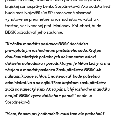
poslanca BBSK,“
uviedla hovorkyňa banskobystrickej
krajskej samosprávy Lenka Štepáneková. Ako dodala, keď
bude mať Najvyšší súd SR spracované písomné
vyhotovenie predmetného rozhodnutia vo vzťahu k
trestnej veci vedenej proti Marianovi
Kotlebovi
, bude
BBSK požadovať jeho zaslanie.
"K zániku mandátu poslanca BBSK dochádza
právoplatným rozhodnutím príslušného súdu. Kraj po
doručení všetkých potrebných dokumentov osloví
ďalšieho náhradníka v poradí, ktorým je Milan Lichý, či má
záujem o mandát poslanca Zastupiteľstva BBSK. Ak
náhradník bude súhlasiť, nasledovať bude potrebná
administratíva a na najbližšom krajskom zastupiteľstve
zloží poslanecký sľub. Ak sa pán Lichý rozhodne mandátu
neujať, BBSK vyzve ďalšieho v poradí,“
doplnila
Štepáneková.
"Viem, že som prvý náhradník, musí tam ale prebehnúť