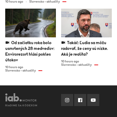
10 hours ago
Slovensko - aktuality
Od začiatku roka bolo
Takáč: Ľudia sa môžu
usmrtených 28 medveďov:
radovať, že ceny sú nízke.
Envirorezort hlási pokles
Aká je realita?
útokov
10 hours ago
Slovensko - aktuality
10 hours ago
Slovensko - aktuality
RIADIME SA KÓDEXOM