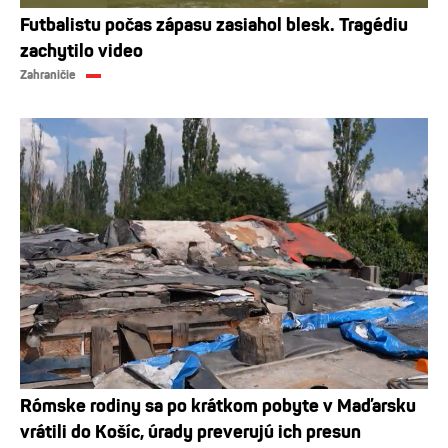
Futbalistu počas zápasu zasiahol blesk. Tragédiu
zachytilo video
Zahraničie
Rómske rodiny sa po krátkom pobyte v Maďarsku
vrátili do Košíc, úrady preverujú ich presun