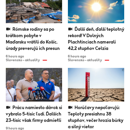
Rómske rodiny sa po
Ďalší deň, ďalší teplotný
krátkom pobyte v
rekord! V Dolných
Maďarsku vrátili do Košíc,
Plachtinciach namerali
úrady preverujú ich presun
42,2 stupňov Celzia
6 hours ago
6 hours ago
Slovensko - aktuality
Slovensko - aktuality
Prácu namiesto dávok si
Horúčavy nepoľavujú:
vybralo 5-tisíc ľudí. Ďalších
Teploty presiahnu 38
23-tisíc však firmy odmietli
stupňov, večer hrozia búrky
a silný vietor
9 hours ago