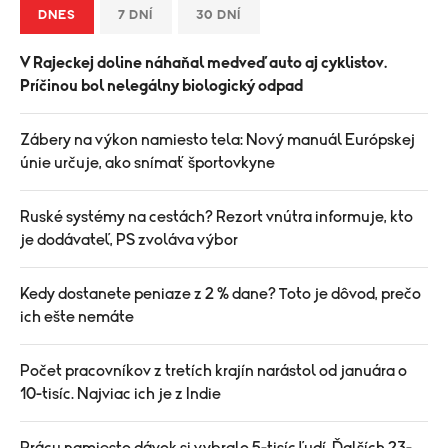
DNES
7 DNÍ
30 DNÍ
V Rajeckej doline náhaňal medveď auto aj cyklistov.
Príčinou bol nelegálny biologický odpad
Zábery na výkon namiesto tela: Nový manuál Európskej
únie určuje, ako snímať športovkyne
Ruské systémy na cestách? Rezort vnútra informuje, kto
je dodávateľ, PS zvoláva výbor
Kedy dostanete peniaze z 2 % dane? Toto je dôvod, prečo
ich ešte nemáte
Počet pracovníkov z tretích krajín narástol od januára o
10-tisíc. Najviac ich je z Indie
Prácu namiesto dávok si vybralo 5-tisíc ľudí. Ďalších 23-