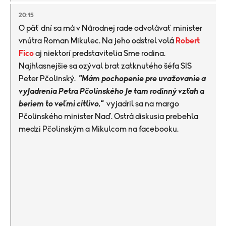
20:15
O päť dní sa má v Národnej rade odvolávať minister
vnútra Roman Mikulec. Na jeho odstrel volá
Robert
Fico
aj niektorí predstavitelia Sme rodina.
Najhlasnejšie sa ozýval brat zatknutého šéfa SIS
Peter Pčolinský.
"Mám pochopenie pre uvažovanie a
vyjadrenia Petra Pčolinského je tam rodinný vzťah a
beriem to veľmi citlivo,"
vyjadril sa na margo
Pčolinského minister Naď. Ostrá diskusia prebehla
medzi Pčolinským a Mikulcom na facebooku.