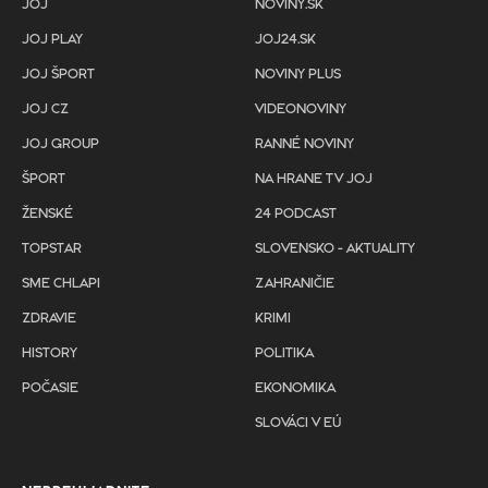
JOJ
NOVINY.SK
JOJ PLAY
JOJ24.SK
JOJ ŠPORT
NOVINY PLUS
JOJ CZ
VIDEONOVINY
JOJ GROUP
RANNÉ NOVINY
ŠPORT
NA HRANE TV JOJ
ŽENSKÉ
24 PODCAST
TOPSTAR
SLOVENSKO - AKTUALITY
SME CHLAPI
ZAHRANIČIE
ZDRAVIE
KRIMI
HISTORY
POLITIKA
POČASIE
EKONOMIKA
SLOVÁCI V EÚ