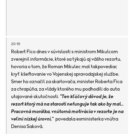
20:18
Robert Fico dnes
v
súvislosti s ministrom Mikulcom
zverejnil informácie, ktoré sa týkajú aj vášho rezortu,
hovoria o tom, že Roman Mikulec mal takpovediac
kryť kšeftovanie vo Vojenskej spravodajskej službe.
Smer ho označil za skartovača, minister Roberta Fica
za chrapúňa, za vlády ktorého mu podhodili do auta
utajované skutočnosti.
"Ten kľúčový dôvod je, že
rezort ktorý má na starosti nefunguje tak ako by mal...
Pracovná morálka, vnútorná motivácia v rezorte je na
veľmi nízkej úrovni,"
povedala exministerka vnútra
Denisa Saková.