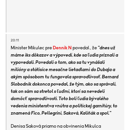
20:11
Minister Mikulec pre
Denník N
povedal , že
"dnes už
máme iks dôkazov a výpovedí, kde sa ľudia priznali a
vypovedali. Povedali o tom, ako sa tu vynášali
milióny a státisíce mesačne lietadlami do Dubaja a
akým spôsobom tu fungovala spravodlivosť. Bernard
Slobodník dokonca povedal, že tým, ako sa správali,
tak on sám sa stretol s ľuďmi, ktorí sa nevedeli
domôcť spravodlivosti. Toto boli ľudia bývalého
vedenia ministerstva vnútra a politickej garnitúry, to
znamená Fico, Pellegrini, Saková, Kaliňák a spol."
Denisa Saková priamo na obvinenia Mikulca