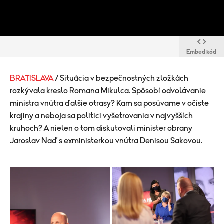
Embed kód
BRATISLAVA
/ Situácia v bezpečnostných zložkách
rozkývala kreslo Romana Mikulca. Spôsobí odvolávanie
ministra vnútra ďalšie otrasy? Kam sa posúvame v očiste
krajiny a neboja sa politici vyšetrovania v najvyšších
kruhoch? A nielen o tom diskutovali minister obrany
Jaroslav Naď s exministerkou vnútra Denisou Sakovou.