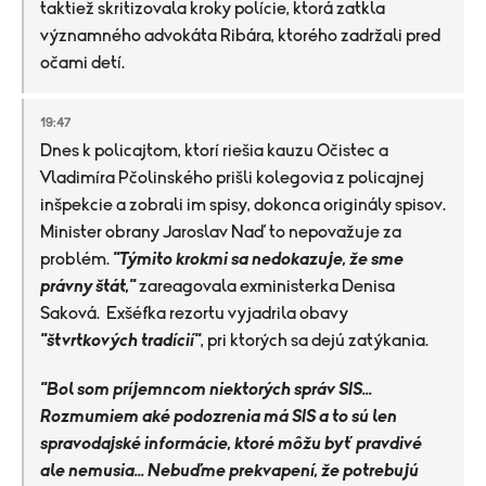
taktiež skritizovala kroky polície, ktorá zatkla
významného advokáta Ribára, ktorého zadržali pred
očami detí.
19:47
Dnes k policajtom, ktorí riešia kauzu Očistec a
Vladimíra Pčolinského prišli kolegovia z policajnej
inšpekcie a zobrali im spisy, dokonca originály spisov.
Minister obrany Jaroslav Naď to nepovažuje za
problém.
"Týmito krokmi sa nedokazuje, že sme
právny štát,"
zareagovala exministerka Denisa
Saková. Exšéfka rezortu vyjadrila obavy
"štvrtkových tradícií"
, pri ktorých sa dejú zatýkania.
"Bol som príjemncom niektorých správ SIS...
Rozmumiem aké podozrenia má SIS a to sú len
spravodajské informácie, ktoré môžu byť pravdivé
ale nemusia... Nebuďme prekvapení, že potrebujú