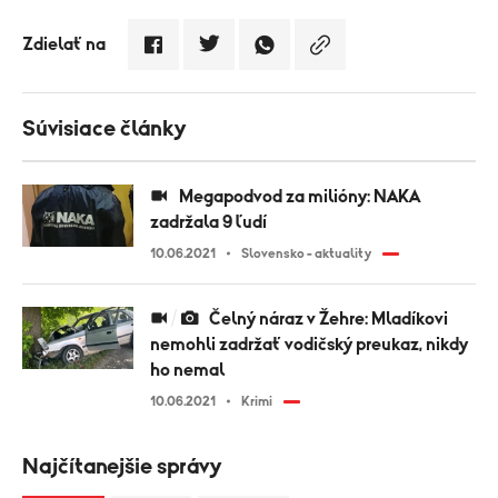
Zdielať na
Súvisiace články
Megapodvod za milióny: NAKA
zadržala 9 ľudí
10.06.2021
Slovensko - aktuality
Čelný náraz v Žehre: Mladíkovi
nemohli zadržať vodičský preukaz, nikdy
ho nemal
10.06.2021
Krimi
Najčítanejšie správy