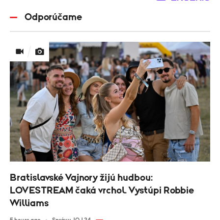
Odporúčame
Bratislavské Vajnory žijú hudbou:
LOVESTREAM čaká vrchol. Vystúpi Robbie
Williams
5 hours ago
Správy JOJ 24