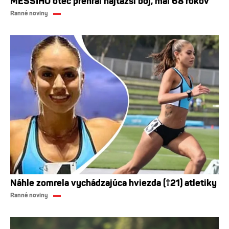
MESSIHO otec prehral najťažší boj, mal 68 rokov
Ranné noviny
Náhle zomrela vychádzajúca hviezda (†21) atletiky
Ranné noviny