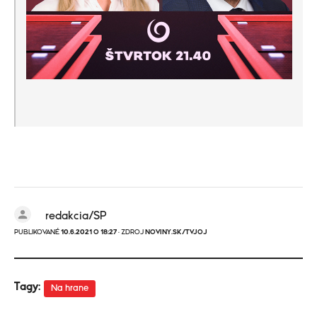
redakcia/SP
PUBLIKOVANÉ
10.6.2021 O 18:27
· ZDROJ
NOVINY.SK/TVJOJ
Tagy:
Na hrane