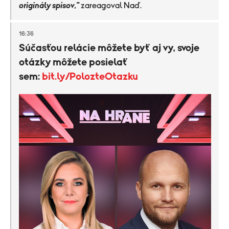
originály spisov,"
zareagoval Naď.
16:36
Súčasťou relácie môžete byť aj vy, svoje
otázky môžete posielať
sem:
bit.ly/PolozteOtazku