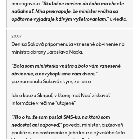
nereagovala.
"Skutočne neviem do čoho ma chcete
natiahnuť. Mňa prekvapuje, že minister vnútra sa
opätovne vyjadruje k živým vyšetrovaniam,"
uviedla.
20:07
Denisa Saková pripomenula vznesené obvinenie na
ministra obrany Jaroslava Naďa.
"Bola som ministerka vnútra a bolo vám vznesené
obvinenie, a nevykopli sme vám dvere,"
poznamenala Saková s tým, že ide o
Ide o kauzu Skripaľ, v ktorej mal Naď získavať
informácie v režime "utajené"
"Išlo o to, že som poslal SMS-ku, na ktorú som
nedostal ani odpoveď,"
povedal minister, a zároveň
poukázal na postavenie v jeho kauze bývalého šéfa