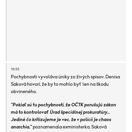
19:55
Pochybnosti vyvoláva úniky zo živých spisov. Denisa
Saková hovorí, že by to mohlo byť len na škodu
obvineného.
"Pokiaľ sú tu pochybnosti, že OČTK porušujú zákon
má to kontrolovať Úrad špeciálnej prokuratúry...
Jediné čo kritizujeme je vec, že v polícií je chaos
anarchia,"
poznamenala exministerka. Saková