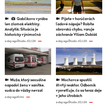
Gabčíkovo vyrába
Pijete v horúčavách
len zlomok elektriny.
ľadové nápoje? Robíte
Analytik: Situácia je
obrovskú chybu, varuje
historicky výnimočná
záchranár Viliam Dobiáš
a day ago
Štúdio JOJ 24
a day ago
Štúdio JOJ 24
Muža, ktorý sexuálne
Mochovce spustili
napadol ženu v sanitke,
štvrtý reaktor. Odborník
sudca do väzby nevzal
vysvetľuje, čo sa teraz deje
v jeho útrobách
a day ago
Krimi
a day ago
Štúdio JOJ 24