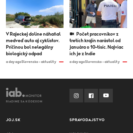
V Rajeckej doline náhaňal
Počet pracovníkov z
medveď auto aj cyklistov.
tretích krajín narástol od
Príčinou bol nelegálny
januára o 10-tisíc. Najviac
biologický odpad
ich je z Indie
a day ago
Slovensko - aktuality
a day ago
Slovensko - aktuality
RIADIME SA KÓDEXOM
JOJ.SK
SPRAVODAJSTVO