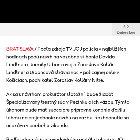
Embed kód
BRATISLAVA
/ Podľa zdroja TV JOJ polícia v najbližších
hodinách podá návrh na väzobné stíhanie Davida
Lindtnera, Jarmily Urbancovej a Zoroslava Kollár.
Lindtner a Urbancová strávia noc v policajnej cele v
Košiciach, podnikateľ Zoroslav Kollár v Nitre.
Ak sa s návrhom prokurátor stotožní, bude žiadať
Špecializovaný trestný súd v Pezinku o ich väzbu. Týmto
úkonom bude mať sudca pre prípravné konanie ďalšiu
lehotu na prejednanie návrhu na väzbu. Rozhodnutie sa
očakáva v priebehu víkendu.
Podľa informácií spravodajského protálu televízie JOJ,