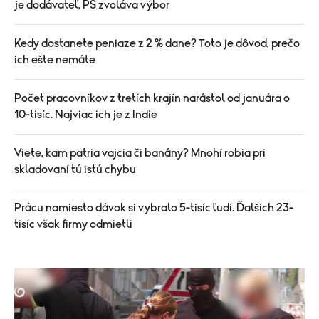
je dodávateľ, PS zvoláva výbor
Kedy dostanete peniaze z 2 % dane? Toto je dôvod, prečo
ich ešte nemáte
Počet pracovníkov z tretích krajín narástol od januára o
10-tisíc. Najviac ich je z Indie
Viete, kam patria vajcia či banány? Mnohí robia pri
skladovaní tú istú chybu
Prácu namiesto dávok si vybralo 5-tisíc ľudí. Ďalších 23-
tisíc však firmy odmietli