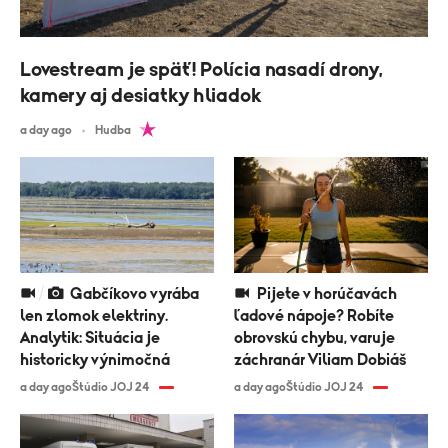
Lovestream je späť! Polícia nasadí drony,
kamery aj desiatky hliadok
a day ago
Hudba
Gabčíkovo vyrába
Pijete v horúčavách
len zlomok elektriny.
ľadové nápoje? Robíte
Analytik: Situácia je
obrovskú chybu, varuje
historicky výnimočná
záchranár Viliam Dobiáš
a day ago
Štúdio JOJ 24
a day ago
Štúdio JOJ 24