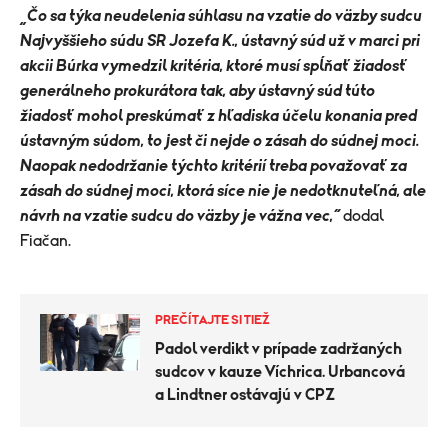
„Čo sa týka neudelenia súhlasu na vzatie do väzby sudcu
Najvyššieho súdu SR Jozefa K., ústavný súd už v marci pri
akcii Búrka vymedzil kritéria, ktoré musí spĺňať žiadosť
generálneho prokurátora tak, aby ústavný súd túto
žiadosť mohol preskúmať z hľadiska účelu konania pred
ústavným súdom, to jest či nejde o zásah do súdnej moci.
Naopak nedodržanie týchto kritérií treba považovať za
zásah do súdnej moci, ktorá síce nie je nedotknuteľná, ale
návrh na vzatie sudcu do väzby je vážna vec,“
dodal
Fiačan.
PREČÍTAJTE SI TIEŽ
Padol verdikt v prípade zadržaných
sudcov v kauze Víchrica. Urbancová
a Lindtner ostávajú v CPZ