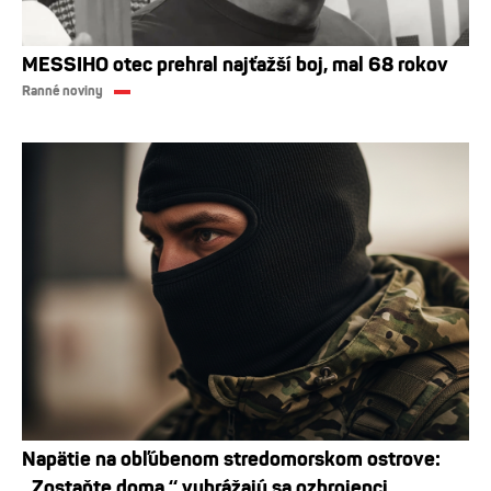
MESSIHO otec prehral najťažší boj, mal 68 rokov
Ranné noviny
Napätie na obľúbenom stredomorskom ostrove:
„Zostaňte doma,“ vyhrážajú sa ozbrojenci