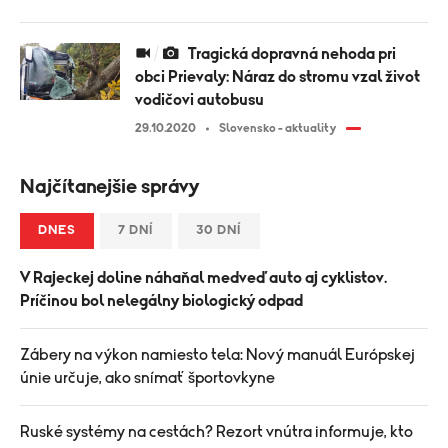
Tragická dopravná nehoda pri
obci Prievaly: Náraz do stromu vzal život
vodičovi autobusu
29.10.2020
Slovensko - aktuality
Najčítanejšie správy
DNES
7 DNÍ
30 DNÍ
V Rajeckej doline náhaňal medveď auto aj cyklistov.
Príčinou bol nelegálny biologický odpad
Zábery na výkon namiesto tela: Nový manuál Európskej
únie určuje, ako snímať športovkyne
Ruské systémy na cestách? Rezort vnútra informuje, kto