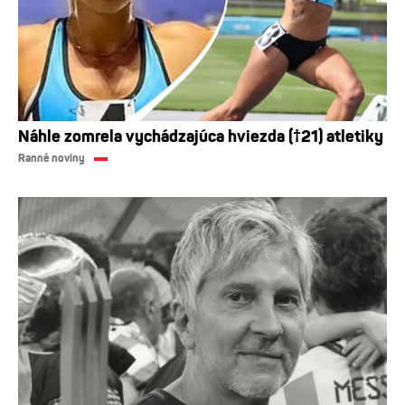
Náhle zomrela vychádzajúca hviezda (†21) atletiky
Ranné noviny