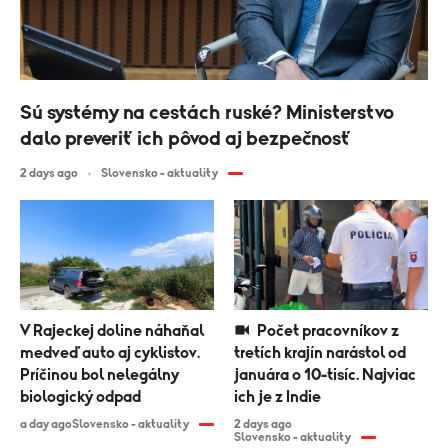
Sú systémy na cestách ruské? Ministerstvo
dalo preveriť ich pôvod aj bezpečnosť
2 days ago
Slovensko - aktuality
V Rajeckej doline náhaňal
Počet pracovníkov z
medveď auto aj cyklistov.
tretích krajín narástol od
Príčinou bol nelegálny
januára o 10-tisíc. Najviac
biologický odpad
ich je z Indie
a day ago
Slovensko - aktuality
2 days ago
Slovensko - aktuality