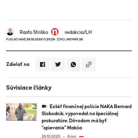
Rasťo Striško
redakcia/LH
PUBLIKOVANÉ
29.10.2020 O 20:28
· ZDROJ
NOVINY.SK
Zdielať na
Súvisiace články
Exšéf finančnej polície NAKA Bernard
Slobodník, vypovedal na špeciálnej
prokuratúre. Dôvodom má byť
"spievanie" Makóa
29.10.2020
Krimi