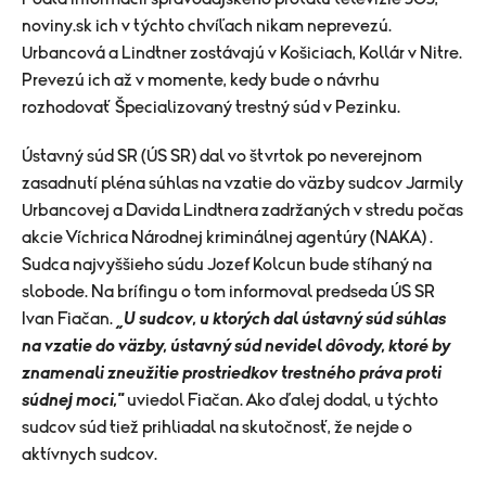
noviny.sk ich v týchto chvíľach nikam neprevezú.
Urbancová a Lindtner zostávajú v Košiciach, Kollár v Nitre.
Prevezú ich až v momente, kedy bude o návrhu
rozhodovať Špecializovaný trestný súd v Pezinku.
Ústavný súd SR (ÚS SR) dal vo štvrtok po neverejnom
zasadnutí pléna súhlas na vzatie do väzby sudcov Jarmily
Urbancovej a Davida Lindtnera zadržaných v stredu počas
akcie Víchrica Národnej kriminálnej agentúry (NAKA) .
Sudca najvyššieho súdu Jozef Kolcun bude stíhaný na
slobode. Na brífingu o tom informoval predseda ÚS SR
Ivan Fiačan.
„U sudcov, u ktorých dal ústavný súd súhlas
na vzatie do väzby, ústavný súd nevidel dôvody, ktoré by
znamenali zneužitie prostriedkov trestného práva proti
súdnej moci,"
uviedol Fiačan. Ako ďalej dodal, u týchto
sudcov súd tiež prihliadal na skutočnosť, že nejde o
aktívnych sudcov.