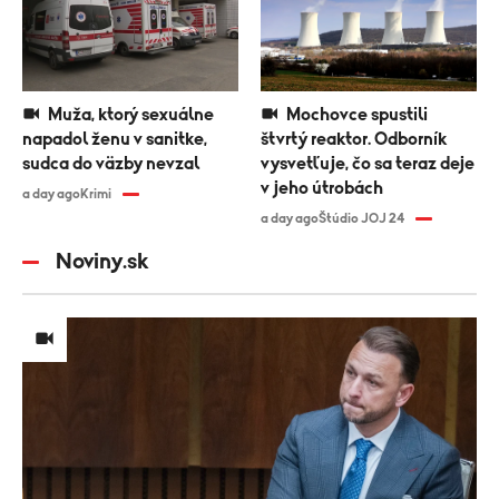
Muža, ktorý sexuálne
Mochovce spustili
napadol ženu v sanitke,
štvrtý reaktor. Odborník
sudca do väzby nevzal
vysvetľuje, čo sa teraz deje
v jeho útrobách
a day ago
Krimi
a day ago
Štúdio JOJ 24
Noviny.sk