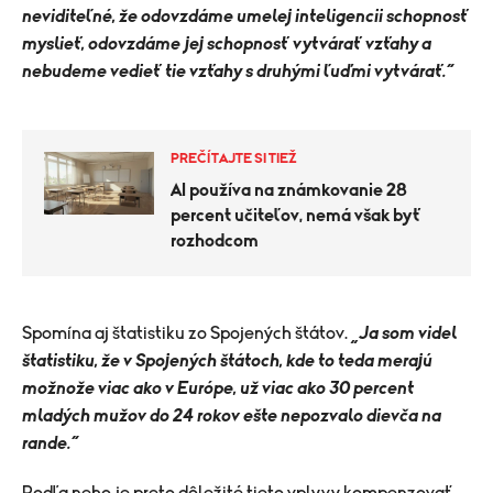
neviditeľné, že odovzdáme umelej inteligencii schopnosť
myslieť, odovzdáme jej schopnosť vytvárať vzťahy a
nebudeme vedieť tie vzťahy s druhými ľuďmi vytvárať.“
PREČÍTAJTE SI TIEŽ
AI používa na známkovanie 28
percent učiteľov, nemá však byť
rozhodcom
Spomína aj štatistiku zo Spojených štátov.
„Ja som videl
štatistiku, že v Spojených štátoch, kde to teda merajú
možnože viac ako v Európe, už viac ako 30 percent
mladých mužov do 24 rokov ešte nepozvalo dievča na
rande.“