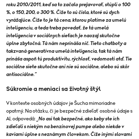
roku 2010/2011, keď sa to začalo prejavovať, stúpli o 100
%, o 150, 200, o 300 %. Čiže to sú čísla, ktoré sú dych
vyrážajúce. Čiže to je tá cena, ktorou platíme za umelú
inteligenciu, a teda treba povedať, že tá umelá
inteligencia v sociálnych sieťach je naozaj skutočne
úplne zbytočná. Tá nám neprináša nič. Tieto chatboty a
takzvaná generatívna umelá inteligencia, tak tá nám
prináša aspoň tú produktivitu, rýchlosť, vedomosti atď. Tie
sociálne siete skutočne ani nie sú sociálne, alebo sú skôr
antisociálne.“
Súkromie a meniaci sa životný štýl
V kontexte osobných údajov je Šucha mimoriadne
opatrný. Na otázku, či je bezpečné zdieľať osobné údaje s
AI, odpovedá:
„No asi tak bezpečné, ako keby ste ich
zdieľali s niekým na benzínovej pumpe alebo niekde v
kaviarni úplne s neznámym človekom. Čiže inými slovami