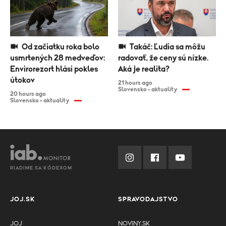
Od začiatku roka bolo
Takáč: Ľudia sa môžu
usmrtených 28 medveďov:
radovať, že ceny sú nízke.
Envirorezort hlási pokles
Aká je realita?
útokov
21 hours ago
Slovensko - aktuality
20 hours ago
Slovensko - aktuality
RIADIME SA KÓDEXOM
JOJ.SK
SPRAVODAJSTVO
JOJ
NOVINY.SK