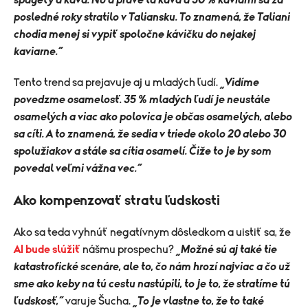
špagety a káva. No a práve tá káva a 30 % kaviarní sa za
posledné roky stratilo v Taliansku. To znamená, že Taliani
chodia menej si vypiť spoločne kávičku do nejakej
kaviarne.“
Tento trend sa prejavuje aj u mladých ľudí.
„Vidíme
povedzme osamelosť. 35 % mladých ľudí je neustále
osamelých a viac ako polovica je občas osamelých, alebo
sa cíti. A to znamená, že sedia v triede okolo 20 alebo 30
spolužiakov a stále sa cítia osamelí. Čiže to je by som
povedal veľmi vážna vec.“
Ako kompenzovať stratu ľudskosti
Ako sa teda vyhnúť negatívnym dôsledkom a uistiť sa, že
AI bude slúžiť
nášmu prospechu?
„Možné sú aj také tie
katastrofické scenáre, ale to, čo nám hrozí najviac a čo už
sme ako keby na tú cestu nastúpili, to je to, že stratíme tú
ľudskosť,“
varuje Šucha.
„To je vlastne to, že to také