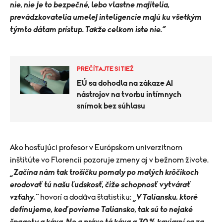
nie, nie je to bezpečné, lebo vlastne majitelia,
prevádzkovatelia umelej inteligencie majú ku všetkým
týmto dátam prístup. Takže celkom iste nie.“
PREČÍTAJTE SI TIEŽ
EÚ sa dohodla na zákaze AI
nástrojov na tvorbu intímnych
snímok bez súhlasu
Ako hosťujúci profesor v Európskom univerzitnom
inštitúte vo Florencii pozoruje zmeny aj v bežnom živote.
„Začína nám tak trošičku pomaly po malých krôčikoch
erodovať tú našu ľudskosť, čiže schopnosť vytvárať
vzťahy,“
hovorí a dodáva štatistiku:
„V Taliansku, ktoré
definujeme, keď povieme Taliansko, tak sú to nejaké