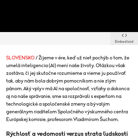
Embed kód
SLOVENSKO
/ Žijeme v ére, keď už niet pochýb o tom, že
umelá inteligencia (AI) mení naše životy. Otázkou však
zostáva, či jej skutočne rozumieme a vieme ju používať
tak, aby nám bola dobrým pomocníkom a nie zlým
pánom. Aký vplyv má AI na spoločnosť, vzťahy a dokonca
aj na naše správanie, sme sa rozprávali s expertom na
technologické a spoločenské zmeny a bývalým
generálnym riaditeľom Spoločného výskumného centra
Európskej komisie, profesorom Vladimírom Šuchom.
Rýchlosť a vedomosti verzus strata ľudskosti