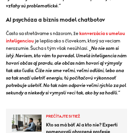
vzťahy sú problematické.“
AI psychóza a biznis model chatbotov
Často sa stretávame s názorom, že
konverzácia s umelou
inteligenciou
je lepšia ako s človekom, ktorý sa veciam
nerozumie. Šucha s tým však nesúhlasí.
„No nie som si
istý. Neviem, kto vám to povedal. Umelá inteligencia nám
hovorí občas aj pravdu, ale občas nám hovorí aj výmysly
tak ako ľudia. Čiže nie sme veľmi, veľmi odlišní, lebo ona
sa tak snaží ušetriť energiu, tú počítačovú výkonnosť
potrebuje ušetriť. No tak nám odpovie veľmi rýchlo za pol
sekundy a niekedy si vymyslí veci tak, ako by sa hodili.“
PREČÍTAJTE SI TIEŽ
Kto sa má báť AI a kto nie? Experti
pomenovali ohrozené profesie