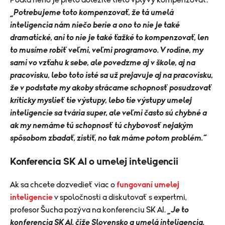
Podľa neho je preto dôležité tieto vplyvy kompenzovať.
„Potrebujeme toto kompenzovať, že tá umelá
inteligencia nám niečo berie a ono to nie je také
dramatické, ani to nie je také ťažké to kompenzovať, len
to musíme robiť veľmi, veľmi programovo. V rodine, my
sami vo vzťahu k sebe, ale povedzme aj v škole, aj na
pracovisku, lebo toto isté sa už prejavuje aj na pracovisku,
že v podstate my akoby strácame schopnosť posudzovať
kriticky myslieť tie výstupy, lebo tie výstupy umelej
inteligencie sa tvária super, ale veľmi často sú chybné a
ak my nemáme tú schopnosť tú chybovosť nejakým
spôsobom zbadať, zistiť, no tak máme potom problém.“
Konferencia SK AI o umelej inteligencii
Ak sa chcete dozvedieť viac o
fungovaní umelej
inteligencie
v spoločnosti a diskutovať s expertmi,
profesor Šucha pozýva na konferenciu SK AI.
„Je to
konferencia SK AI, čiže Slovensko a umelá inteligencia.