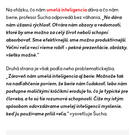
Na otázku, čo nám
umelá inteligencia
dáva a čo nám
berie, profesor Šucha odpovedá bez váhania.
„No dáva
nám úžasnú rýchlosť. Otvára nám obzory a vedomosti,
ktoré by sme možno za celý život neboli schopní
absorbovať. Sme efektívnejší, sme možno produktívnejší.
Veľmi veľa vecí vieme robiť – pekné prezentácie, obrázky,
všetko možné.“
Druhá strana je však podľa neho problematickejšia.
„Zároveň nám umelá inteligencia aj berie. Možnože tak
na nadľahčenie poviem, že berie nám ľudskosť, lebo nám
postupne maličkými krôčikmi eroduje to, čo je typické pre
človeka, a to sú tie rozumové schopnosti. Čiže my istým
spôsobom odovzdávame umelej inteligencii myslenie,
keď ju používame príliš veľa,“
vysvetľuje Šucha.