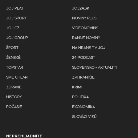
JOJ PLAY
JOJ24.SK
JOJ ŠPORT
NOVINY PLUS
JOJ CZ
VIDEONOVINY
JOJ GROUP
RANNÉ NOVINY
ŠPORT
NA HRANE TV JOJ
ŽENSKÉ
24 PODCAST
TOPSTAR
SLOVENSKO - AKTUALITY
SME CHLAPI
ZAHRANIČIE
ZDRAVIE
KRIMI
HISTORY
POLITIKA
POČASIE
EKONOMIKA
SLOVÁCI V EÚ
NEPREHLIADNITE