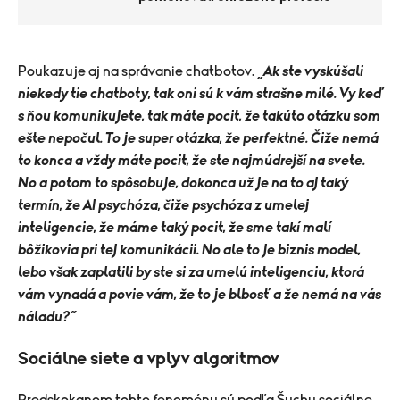
Poukazuje aj na správanie chatbotov.
„Ak ste vyskúšali
niekedy tie chatboty, tak oni sú k vám strašne milé. Vy keď
s ňou komunikujete, tak máte pocit, že takúto otázku som
ešte nepočul. To je super otázka, že perfektné. Čiže nemá
to konca a vždy máte pocit, že ste najmúdrejší na svete.
No a potom to spôsobuje, dokonca už je na to aj taký
termín, že AI psychóza, čiže psychóza z umelej
inteligencie, že máme taký pocit, že sme takí malí
bôžikovia pri tej komunikácii. No ale to je biznis model,
lebo však zaplatili by ste si za umelú inteligenciu, ktorá
vám vynadá a povie vám, že to je blbosť a že nemá na vás
náladu?“
Sociálne siete a vplyv algoritmov