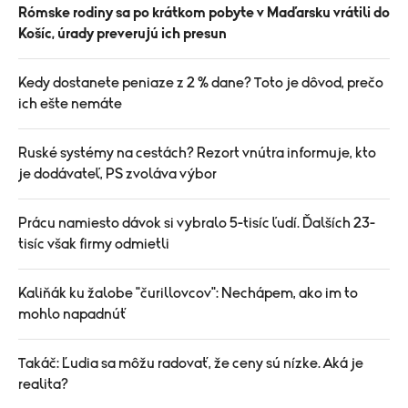
Rómske rodiny sa po krátkom pobyte v Maďarsku vrátili do
Košíc, úrady preverujú ich presun
Kedy dostanete peniaze z 2 % dane? Toto je dôvod, prečo
ich ešte nemáte
Ruské systémy na cestách? Rezort vnútra informuje, kto
je dodávateľ, PS zvoláva výbor
Prácu namiesto dávok si vybralo 5-tisíc ľudí. Ďalších 23-
tisíc však firmy odmietli
Kaliňák ku žalobe "čurillovcov": Nechápem, ako im to
mohlo napadnúť
Takáč: Ľudia sa môžu radovať, že ceny sú nízke. Aká je
realita?