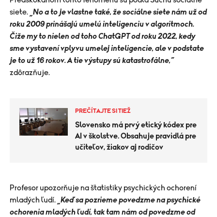
Predskokanom tohto fenoménu sú podľa Šuchu sociálne
siete.
„No a to je vlastne také, že sociálne siete nám už od
roku 2009 prinášajú umelú inteligenciu v algoritmoch.
Čiže my to nielen od toho ChatGPT od roku 2022, kedy
sme vystavení vplyvu umelej inteligencie, ale v podstate
je to už 16 rokov. A tie výstupy sú katastrofálne,“
zdôrazňuje.
PREČÍTAJTE SI TIEŽ
Slovensko má prvý etický kódex pre
AI v školstve. Obsahuje pravidlá pre
učiteľov, žiakov aj rodičov
Profesor upozorňuje na štatistiky psychických ochorení
mladých ľudí.
„Keď sa pozrieme povedzme na psychické
ochorenia mladých ľudí, tak tam nám od povedzme od