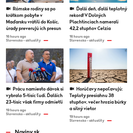
Rómske rodiny sa po
Ďalší deň, ďalší teplotný
krátkom pobyte v
rekord! V Dolných
Maďarsku vrátili do Košíc,
Plachtinciach namerali
úrady preverujú ich presun
42,2 stupňov Celzia
16 hours ago
16 hours ago
Slovensko - aktuality
Slovensko - aktuality
Prácu namiesto dávok si
Horúčavy nepoľavujú:
vybralo 5-tisíc ľudí. Ďalších
Teploty presiahnu 38
23-tisíc však firmy odmietli
stupňov, večer hrozia búrky
a silný vietor
19 hours ago
Slovensko - aktuality
19 hours ago
Slovensko - aktuality
Noviny.sk