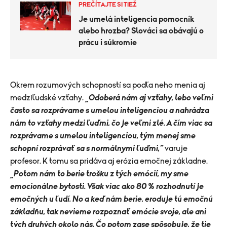
PREČÍTAJTE SI TIEŽ
Je umelá inteligencia pomocník
alebo hrozba? Slováci sa obávajú o
prácu i súkromie
Okrem rozumových schopností sa podľa neho menia aj
medziľudské vzťahy.
„Odoberá nám aj vzťahy, lebo veľmi
často sa rozprávame s umelou inteligenciou a nahrádza
nám to vzťahy medzi ľuďmi, čo je veľmi zlé. A čím viac sa
rozprávame s umelou inteligenciou, tým menej sme
schopní rozprávať sa s normálnymi ľuďmi,“
varuje
profesor. K tomu sa pridáva aj erózia emočnej základne.
„Potom nám to berie trošku z tých emócií, my sme
emocionálne bytosti. Však viac ako 80 % rozhodnutí je
emočných u ľudí. No a keď nám berie, eroduje tú emočnú
základňu, tak nevieme rozpoznať emócie svoje, ale ani
tých druhých okolo nás. Čo potom zase spôsobuje, že tie