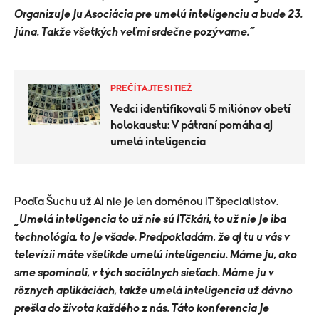
Organizuje ju Asociácia pre umelú inteligenciu a bude 23.
júna. Takže všetkých veľmi srdečne pozývame.“
PREČÍTAJTE SI TIEŽ
Vedci identifikovali 5 miliónov obetí
holokaustu: V pátraní pomáha aj
umelá inteligencia
Podľa Šuchu už AI nie je len doménou IT špecialistov.
„Umelá inteligencia to už nie sú ITčkári, to už nie je iba
technológia, to je všade. Predpokladám, že aj tu u vás v
televízii máte všelikde umelú inteligenciu. Máme ju, ako
sme spomínali, v tých sociálnych sieťach. Máme ju v
rôznych aplikáciách, takže umelá inteligencia už dávno
prešla do života každého z nás. Táto konferencia je