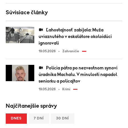
Súvisiace články
Ľahostajnosť zabíjala: Muža
uviaznutého v eskalátore okoloidúci
ignorovali
19.05.2026
Zahraničie
Polícia pátra po nezvestnom synovi
úradníka Machalu. V minulosti napadol
seniorku a policajtov
19.05.2026
Krimi
Najčítanejšie správy
DNES
7 DNÍ
30 DNÍ