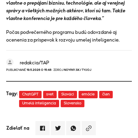
vlastne o prepájaní biznisu, technológie, ale aj verejnej
správy a všetkých možných aktérov, ktorí sú tam. Takže
vlastne konferencia je pre každého človeka.“
Počas podvečerného programu budú odovzdané aj
ocenenia za príspevok k rozvoju umelej inteligencie.
redakcia/TAP
PUBLIKOVANÉ
19.5.2026 O 15:48
· ZDROJ
NOVINY.SK/ TVJOJ
Tagy:
ChatGPT
svet
Slováci
emócie
člen
Umelá inteligencia
Slovensko
Zdielať na