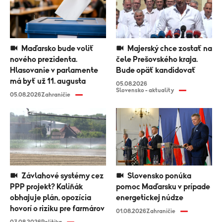
Maďarsko bude voliť
Majerský chce zostať na
nového prezidenta.
čele Prešovského kraja.
Hlasovanie v parlamente
Bude opäť kandidovať
má byť už 11. augusta
05.08.2026
Slovensko - aktuality
05.08.2026
Zahraničie
Závlahové systémy cez
Slovensko ponúka
PPP projekt? Kaliňák
pomoc Maďarsku v prípade
obhajuje plán, opozícia
energetickej núdze
hovorí o riziku pre farmárov
01.08.2026
Zahraničie
03.08.2026
Politika