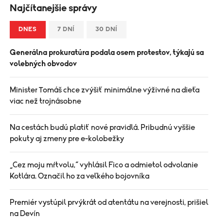
Najčítanejšie správy
DNES
7 DNÍ
30 DNÍ
Generálna prokuratúra podala osem protestov, týkajú sa
volebných obvodov
Minister Tomáš chce zvýšiť minimálne výživné na dieťa
viac než trojnásobne
Na cestách budú platiť nové pravidlá. Pribudnú vyššie
pokuty aj zmeny pre e-kolobežky
„Cez moju mŕtvolu,“ vyhlásil Fico a odmietol odvolanie
Kotlára. Označil ho za veľkého bojovníka
Premiér vystúpil prvýkrát od atentátu na verejnosti, prišiel
na Devín