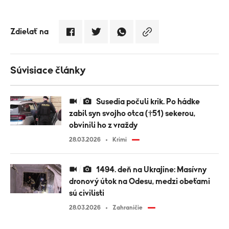
Zdielať na
Súvisiace články
Susedia počuli krik. Po hádke
zabil syn svojho otca (†51) sekerou,
obvinili ho z vraždy
28.03.2026
Krimi
1494. deň na Ukrajine: Masívny
dronový útok na Odesu, medzi obeťami
sú civilisti
28.03.2026
Zahraničie