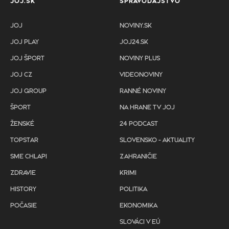
JOJ.SK
SPRAVODAJSTVO
JOJ
NOVINY.SK
JOJ PLAY
JOJ24.SK
JOJ ŠPORT
NOVINY PLUS
JOJ CZ
VIDEONOVINY
JOJ GROUP
RANNÉ NOVINY
ŠPORT
NA HRANE TV JOJ
ŽENSKÉ
24 PODCAST
TOPSTAR
SLOVENSKO - AKTUALITY
SME CHLAPI
ZAHRANIČIE
ZDRAVIE
KRIMI
HISTORY
POLITIKA
POČASIE
EKONOMIKA
SLOVÁCI V EÚ