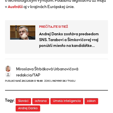
s technologickým vývojom. Podobnú legislatívu už majú
v
Austrálii
aj v krajinách Európskej únie.
PREČÍTAJTE SI TIEŽ
Andrej Danko zostáva predsedom
SNS. Tarabovi a Šimkovičovej vraj
ponúkli miesto na kandidátke
Smeru
Miroslava Štrbáková Urbanovičová
redakcia/TAP
PUBLIKOVANÉ
28.3.2026 O 19:48
· ZDROJ
NOVINY.SK/ TVJOJ
Tagy:
Slováci
ochrana
Umelá inteligencia
zákon
Andrej Danko