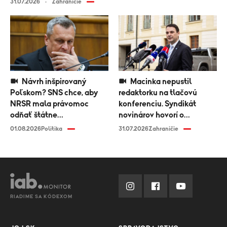
31.07.2026
Zahraničie
Návrh inšpirovaný
Macinka nepustil
Poľskom? SNS chce, aby
redaktorku na tlačovú
NRSR mala právomoc
konferenciu. Syndikát
odňať štátne
novinárov hovorí o
vyznamenanie
diskriminácii médií
01.08.2026
Politika
31.07.2026
Zahraničie
RIADIME SA KÓDEXOM