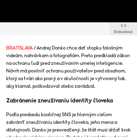
Embed kód
BRATISLAVA
/ Andrej Danko chce dať stopku falošným
videám, nahrávkam a fotografiám. Preto predkladá zákon
na ochranu ľudí pred zneužívaním umelej inteligencie.
Návrh má posilniť ochranu používateľov pred obsahom,
ktorý sa tvári ako pravý a v skutočnosti je vytvorený tak,
aby klamal, poškodzoval alebo zavádzal.
Zabránenie zneužívaniu identity človeka
Podľa predsedu koaličnej SNS je hlavným cieľom
zabrániť zneužívaniu identity človeka, jeho mena a
dôstojnosti. Danko je presvedčený, že štát musí držať krok