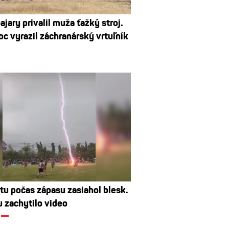
ajary privalil muža ťažký stroj.
c vyrazil záchranárský vrtuľník
stu počas zápasu zasiahol blesk.
u zachytilo video