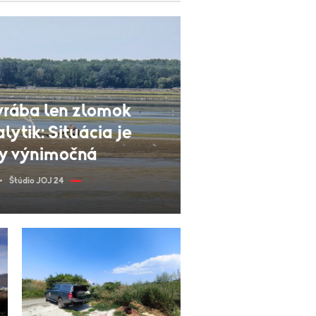
yrába len zlomok
alytik: Situácia je
ky výnimočná
Štúdio JOJ 24