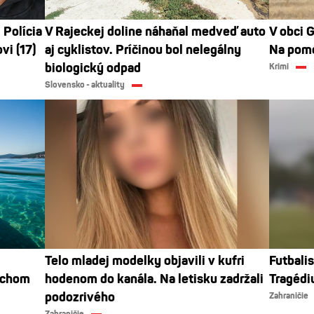
 Polícia
V Rajeckej doline náhaňal medveď auto
V obci G
vi (17)
aj cyklistov. Príčinou bol nelegálny
Na pomo
biologický odpad
Krimi
Slovensko - aktuality
Telo mladej modelky objavili v kufri
Futbali
iechom
hodenom do kanála. Na letisku zadržali
Tragédi
podozrivého
Zahraničie
Zahraničie