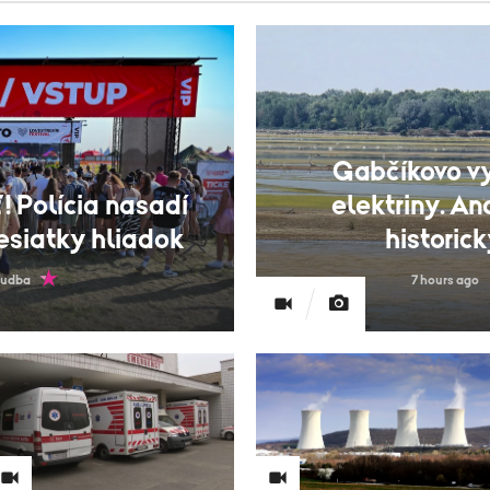
Gabčíkovo v
! Polícia nasadí
elektriny. An
esiatky hliadok
historic
udba
7 hours ago