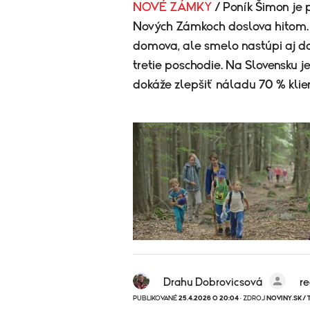
NOVÉ ZÁMKY
/ Poník Šimon je 
Nových Zámkoch doslova hitom. 
domova, ale smelo nastúpi aj do
tretie poschodie. Na Slovensku j
dokáže zlepšiť náladu 70 % klie
Drahu Dobrovicsová
r
PUBLIKOVANÉ
25.4.2026 O 20:04
· ZDROJ
NOVINY.SK/ 