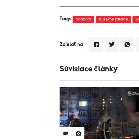
Tagy:
podpora
duševné zdravie
Z
Zdielať na
Súvisiace články