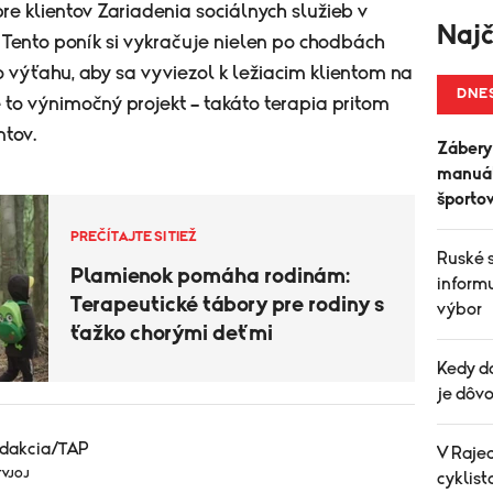
pre klientov Zariadenia sociálnych služieb v
Najč
Tento poník si vykračuje nielen po chodbách
 výťahu, aby sa vyviezol k ležiacim klientom na
DNE
e to výnimočný projekt – takáto terapia pritom
ntov.
Zábery
manuál
športo
PREČÍTAJTE SI TIEŽ
Ruské 
Plamienok pomáha rodinám:
informu
Terapeutické tábory pre rodiny s
výbor
ťažko chorými deťmi
Kedy d
je dôvo
edakcia/TAP
V Raje
TVJOJ
cyklist