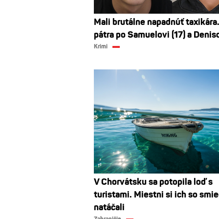
Mali brutálne napadnúť taxikára.
pátra po Samuelovi (17) a Deniso
Krimi
V Chorvátsku sa potopila loď s
turistami. Miestni si ich so sm
natáčali
Zahraničie