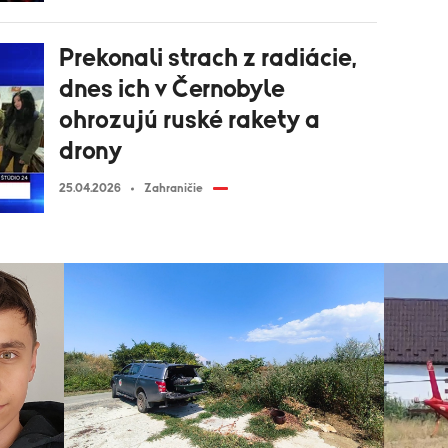
Prekonali strach z radiácie,
dnes ich v Černobyle
ohrozujú ruské rakety a
drony
25.04.2026
Zahraničie