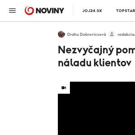
JOJ24.SK
TOPSTA
Drahu Dobrovicsová
redakcia
Nezvyčajný pomo
náladu klientov