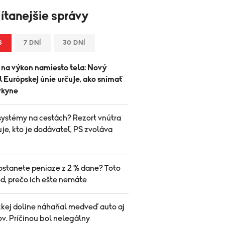
ítanejšie správy
S
7 DNÍ
30 DNÍ
 na výkon namiesto tela: Nový
 Európskej únie určuje, ako snímať
vkyne
systémy na cestách? Rezort vnútra
je, kto je dodávateľ, PS zvoláva
ostanete peniaze z 2 % dane? Toto
d, prečo ich ešte nemáte
ckej doline náhaňal medveď auto aj
ov. Príčinou bol nelegálny