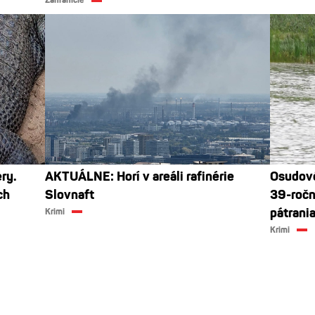
ry.
AKTUÁLNE: Horí v areáli rafinérie
Osudové
ch
Slovnaft
39-ročn
pátrani
Krimi
Krimi