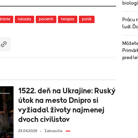
biolog
dravie
nálada
pacienti
terapia
poník
Prácu n
ľudí. Ď
Môžete 
Primárk
pred l
1522. deň na Ukrajine: Ruský
útok na mesto Dnipro si
vyžiadal životy najmenej
dvoch civilistov
25.04.2026
Zahraničie