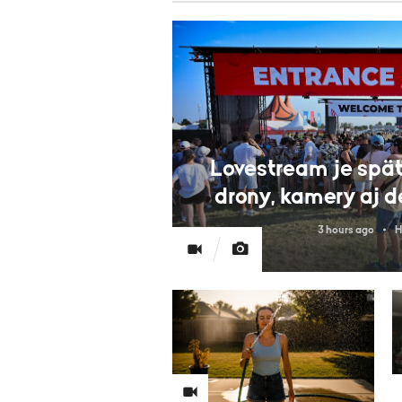
Lovestream je späť
drony, kamery aj d
3 hours ago
H