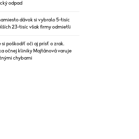
ický odpad
amiesto dávok si vybralo 5-tisíc
alších 23-tisíc však firmy odmietli
si poškodiť oči aj prísť o zrak.
a očnej kliniky Majtánová varuje
etnými chybami