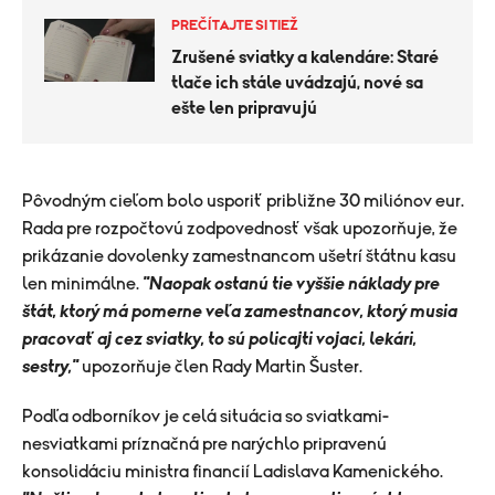
PREČÍTAJTE SI TIEŽ
Zrušené sviatky a kalendáre: Staré
tlače ich stále uvádzajú, nové sa
ešte len pripravujú
Pôvodným cieľom bolo usporiť približne 30 miliónov eur.
Rada pre rozpočtovú zodpovednosť však upozorňuje, že
prikázanie dovolenky zamestnancom ušetrí štátnu kasu
len minimálne.
"Naopak ostanú tie vyššie náklady pre
štát, ktorý má pomerne veľa zamestnancov, ktorý musia
pracovať aj cez sviatky, to sú policajti vojaci, lekári,
sestry,"
upozorňuje člen Rady Martin Šuster.
Podľa odborníkov je celá situácia so sviatkami-
nesviatkami príznačná pre narýchlo pripravenú
konsolidáciu ministra financií Ladislava Kamenického.