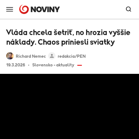
Vláda chcela šetriť, no hrozia vyššie
náklady. Chaos priniesli sviatky
Richard Nemec
redakcia/PEN
19.3.2026
Slovensko - aktuality