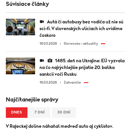
Súvisiace články
Autá či autobusy bez vodiča už nie sú
sci-fi. V slovenských uliciach ich uvidíme
čoskoro
19.03.2026
Slovensko - aktuality
1485. deň na Ukrajine: EÚ vyzvala
na čo najrýchlejšie prijatie 20. balíka
sankcií voči Rusku
19.03.2026
Zahraničie
Najčítanejšie správy
DNES
7 DNÍ
30 DNÍ
V Rajeckej doline náhaňal medveď auto aj cyklistov.