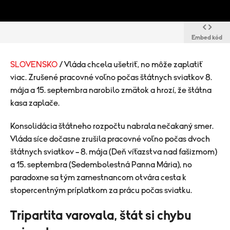
Embed kód
SLOVENSKO
/ Vláda chcela ušetriť, no môže zaplatiť
viac. Zrušené pracovné voľno počas štátnych sviatkov 8.
mája a 15. septembra narobilo zmätok a hrozí, že štátna
kasa zaplače.
Konsolidácia štátneho rozpočtu nabrala nečakaný smer.
Vláda síce dočasne zrušila pracovné voľno počas dvoch
štátnych sviatkov – 8. mája (Deň víťazstva nad fašizmom)
a 15. septembra (Sedembolestná Panna Mária), no
paradoxne sa tým zamestnancom otvára cesta k
stopercentným príplatkom za prácu počas sviatku.
Tripartita varovala, štát si chybu