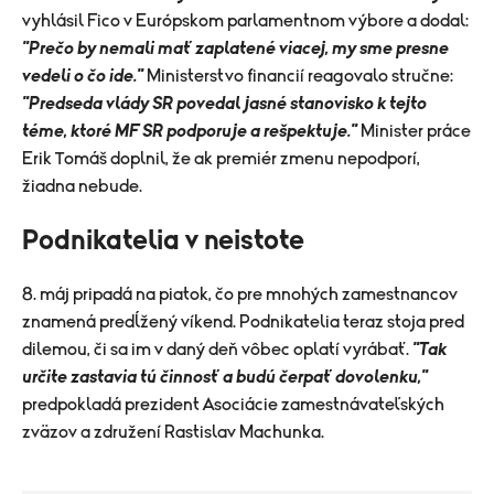
vyhlásil Fico v Európskom parlamentnom výbore a dodal:
"Prečo by nemali mať zaplatené viacej, my sme presne
vedeli o čo ide."
Ministerstvo financií reagovalo stručne:
"Predseda vlády SR povedal jasné stanovisko k tejto
téme, ktoré MF SR podporuje a rešpektuje."
Minister práce
Erik Tomáš doplnil, že ak premiér zmenu nepodporí,
žiadna nebude.
Podnikatelia v neistote
8. máj pripadá na piatok, čo pre mnohých zamestnancov
znamená predĺžený víkend. Podnikatelia teraz stoja pred
dilemou, či sa im v daný deň vôbec oplatí vyrábať.
"Tak
určite zastavia tú činnosť a budú čerpať dovolenku,"
predpokladá prezident Asociácie zamestnávateľských
zväzov a združení Rastislav Machunka.