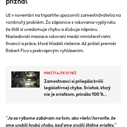
priznal
Už v novembri na tripartite upozornili zamestnávatelia na
vzniknutý problém. Zo zápisnice z rokovania vyplývalo,
že štát si uvedomuje chybu a sľubuje nápravu.
Nasledovali mesiace rokovaní medzi ministerstvami
financií a práce, ktoré hľadali riešenie. Až prišiel premiér
Robert Fico s prekvapivým vyhlásením.
PREČÍTAJTE SI TIEŽ
Zamestnanci si prilepšia kvôli
legislatívnej chybe. Sviatok, ktorý
nie je sviatkom, prináša 100 %
príplatok
"Ja sa výborne zabávam na tom, ako všetci hovoríte, že
sme urobili hrubú chybu, keď sme zrušili štátne sviatky,"