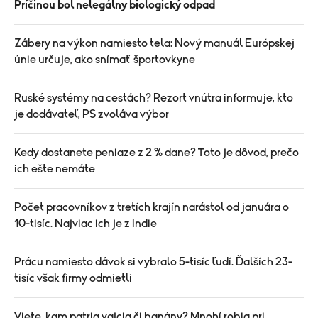
Príčinou bol nelegálny biologický odpad
Zábery na výkon namiesto tela: Nový manuál Európskej
únie určuje, ako snímať športovkyne
Ruské systémy na cestách? Rezort vnútra informuje, kto
je dodávateľ, PS zvoláva výbor
Kedy dostanete peniaze z 2 % dane? Toto je dôvod, prečo
ich ešte nemáte
Počet pracovníkov z tretích krajín narástol od januára o
10-tisíc. Najviac ich je z Indie
Prácu namiesto dávok si vybralo 5-tisíc ľudí. Ďalších 23-
tisíc však firmy odmietli
Viete, kam patria vajcia či banány? Mnohí robia pri