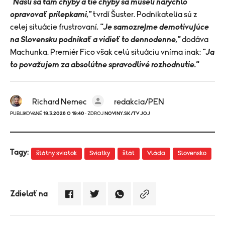
"Našli sa tam chyby a tie chyby sa museli narýchlo
opravovať prílepkami,"
tvrdí Šuster. Podnikatelia sú z
celej situácie frustrovaní
. "Je samozrejme demotivujúce
na Slovensku podnikať a vidieť to dennodenne,"
dodáva
Machunka. Premiér Fico však celú situáciu vníma inak:
"Ja
to považujem za absolútne spravodlivé rozhodnutie."
Richard Nemec
redakcia/PEN
PUBLIKOVANÉ
19.3.2026 O 19:40
· ZDROJ
NOVINY.SK/TV JOJ
Tagy:
štátny sviatok
Sviatky
štát
Vláda
Slovensko
Zdielať na