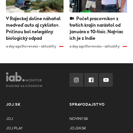
V Rajeckej doline náhaňal
Počet pracovníkov z
medveď auto aj cyklistov.
tretích krajín narástol od
Príčinou bol nelegálny
januára o 10-tisíc. Najviac
biologický odpad
ich je z Indie
a day ago
Slovensko - aktuality
a day ago
Slovensko - aktuality
RIADIME SA KÓDEXOM
JOJ.SK
SPRAVODAJSTVO
JOJ
NOVINY.SK
JOJ PLAY
JOJ24.SK