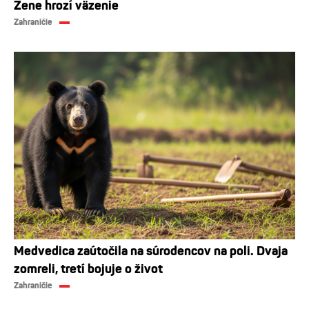
Žene hrozí väzenie
Zahraničie
Medvedica zaútočila na súrodencov na poli. Dvaja
zomreli, tretí bojuje o život
Zahraničie