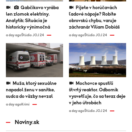
Gabčíkovo vyrába
Pijete v horúčavách
len zlomok elektriny.
ľadové nápoje? Robíte
Analytik: Situácia je
obrovskú chybu, varuje
historicky výnimočná
záchranár Viliam Dobiáš
a day ago
Štúdio JOJ 24
a day ago
Štúdio JOJ 24
Muža, ktorý sexuálne
Mochovce spustili
napadol ženu v sanitke,
štvrtý reaktor. Odborník
sudca do väzby nevzal
vysvetľuje, čo sa teraz deje
v jeho útrobách
a day ago
Krimi
a day ago
Štúdio JOJ 24
Noviny.sk