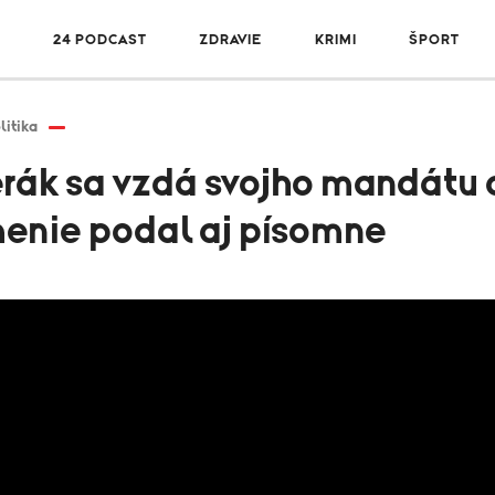
R
24 PODCAST
ZDRAVIE
KRIMI
ŠPORT
litika
rák sa vzdá svojho mandátu 
enie podal aj písomne