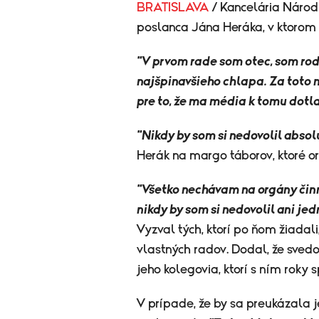
BRATISLAVA
/ Kancelária Náro
poslanca Jána Heráka, v ktorom 
"V prvom rade som otec, som rodi
najšpinavšieho chlapa. Za toto 
pre to, že ma média k tomu dotla
"Nikdy by som si nedovolil absol
Herák na margo táborov, ktoré or
"Všetko nechávam na orgány činn
nikdy by som si nedovolil ani je
Vyzval tých, ktorí po ňom žiadal
vlastných radov.
Dodal, že svedo
jeho kolegovia, ktorí s ním roky 
V prípade, že by sa preukázala je