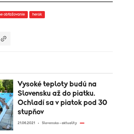
ne obťažovanie
herák
Vysoké teploty budú na
Slovensku až do piatku.
Ochladí sa v piatok pod 30
stupňov
21.06.2021
Slovensko - aktuality