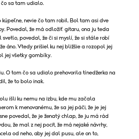
 čo sa tam udialo.
o kúpeľne, nevie čo tam robil. Bol tam asi dve
zby. Povedal, že má odložiť gitaru, ona ju teda
vetlo, povedal, že či si myslí, že si stále robí
 áno. Vtedy prišiel ku nej bližšie a rozopol jej
ol jej všetky gombíky.
iu. O tom čo sa udialo prehovorila tínedžerka na
l, že to bolo inak.
olu išli ku nemu na izbu, kde mu začala
merom k menovanému, že sa jej páči, že je jej
sne povedal, že je ženatý chlap, že ju má rád
dou, že mal z nej pocit, že má nejaké návrhy,
ela od neho, aby jej dal pusu, ale on to,