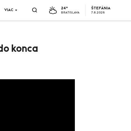
24°
ŠTEFÁNIA
VIAC
BRATISLAVA
7.8.2026
do konca