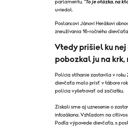
parlamentu.
"To je otázka, na 
uviedol.
Poslancovi Jánovi Herákovi obnovi
zneužívania 16-ročného dievčaťa
Vtedy prišiel ku nej
pobozkal ju na krk,
Polícia stíhanie zastavila v rok
dievčaťa malo prísť v tábore r
polícia vyšetrovať od začiatku.
Získali sme aj uznesenie o zasta
infozákona. Vzhľadom na citlivos
Podľa výpovede dievčaťa, s posla