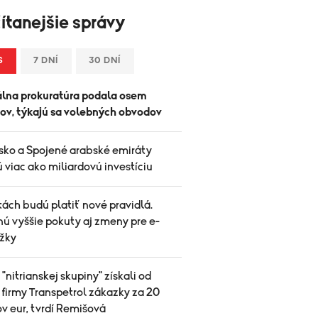
ítanejšie správy
S
7 DNÍ
30 DNÍ
lna prokuratúra podala osem
tov, týkajú sa volebných obvodov
sko a Spojené arabské emiráty
 viac ako miliardovú investíciu
ách budú platiť nové pravidlá.
nú vyššie pokuty aj zmeny pre e-
žky
 "nitrianskej skupiny" získali od
 firmy Transpetrol zákazky za 20
v eur, tvrdí Remišová