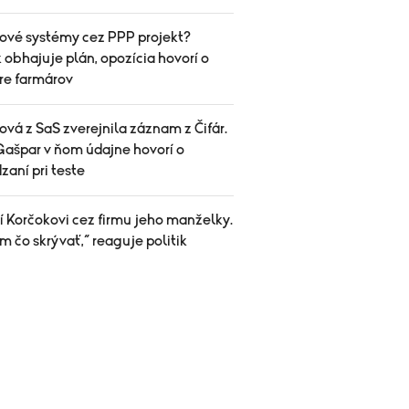
ové systémy cez PPP projekt?
 obhajuje plán, opozícia hovorí o
pre farmárov
vá z SaS zverejnila záznam z Čifár.
Gašpar v ňom údajne hovorí o
aní pri teste
í Korčokovi cez firmu jeho manželky.
 čo skrývať,“ reaguje politik