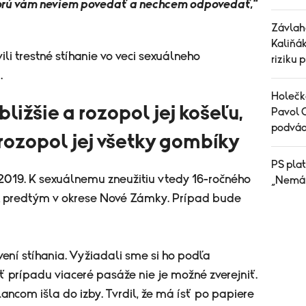
ktorú vám neviem povedať a nechcem odpovedať,"
Závlah
Kaliňák
li trestné stíhanie vo veci sexuálneho
riziku 
.
Holečko
 bližšie a rozopol jej košeľu,
Pavol 
podvádz
 rozopol jej všetky gombíky
PS plat
u 2019. K sexuálnemu zneužitiu vtedy 16-ročného
„Nemám
ok predtým v okrese Nové Zámky. Prípad bude
vení stíhania. Vyžiadali sme si ho podľa
ť prípadu viaceré pasáže nie je možné zverejniť.
ncom išla do izby. Tvrdil, že má ísť po papiere