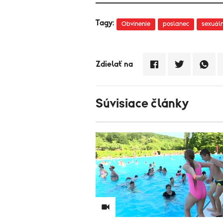
Tagy:
Obvinenie
poslanec
sexuál
Zdielať na
Súvisiace články