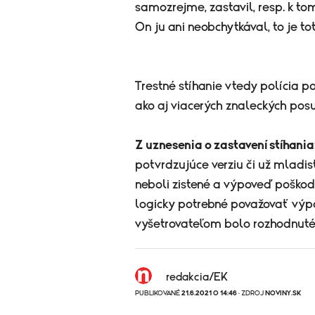
samozrejme, zastavil, resp. k tom
On ju ani neobchytkával, to je to
Trestné stíhanie vtedy polícia p
ako aj viacerých znaleckých pos
Z uznesenia o zastavení stíhania
potvrdzujúce verziu či už mladist
neboli zistené a výpoveď poškod
logicky potrebné považovať výp
vyšetrovateľom bolo rozhodnuté
redakcia/EK
PUBLIKOVANÉ
21.6.2021 O 14:46
· ZDROJ
NOVINY.SK