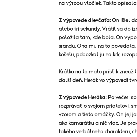
na výrobu vločiek. Takto opísala
Z výpovede dievčaťa:
On išiel d
alebo tri sekundy. Vrátil sa do i
položila tam, kde bola. On vypol s
srandu. Ona mu na to povedala, že
košeľu, pobozkal ju na krk, rozop
Krátko na to malo prísť k zneužit
ďalší deň. Herák vo výpovedi tvrdi
Z výpovede Heráka:
Po večeri sp
rozprávať o svojom priateľovi, s
vzorom a tieto omáčky. On jej ja
ako kamarátku a nič viac. Je prav
takého verbálneho charakteru, chc