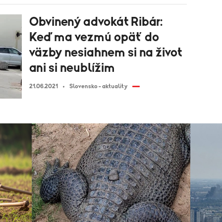
Obvinený advokát Ribár:
Keď ma vezmú opäť do
väzby nesiahnem si na život
ani si neublížim
21.06.2021
Slovensko - aktuality