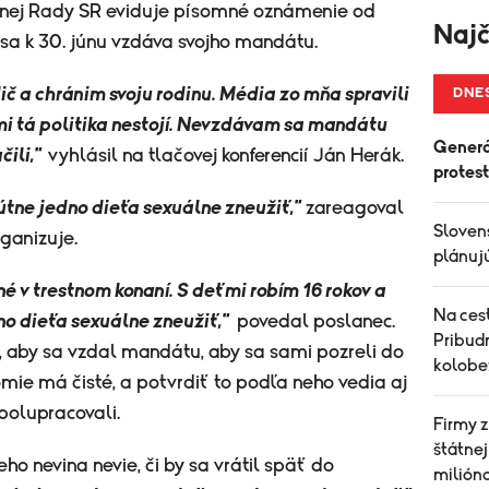
dnej Rady SR eviduje písomné oznámenie od
Najč
sa k 30. júnu vzdáva svojho mandátu.
č a chránim svoju rodinu. Média zo mňa spravili
DNE
mi tá politika nestojí. Nevzdávam sa mandátu
Generá
čili,"
vyhlásil na tlačovej konferencií Ján Herák.
protes
útne jedno dieťa sexuálne zneužiť,"
zareagoval
Sloven
ganizuje.
plánujú
é v trestnom konaní. S deťmi robím 16 rokov a
Na cest
dno dieťa sexuálne zneužiť,"
povedal poslanec.
Pribud
i, aby sa vzdal mandátu, aby sa sami pozreli do
kolobe
mie má čisté, a potvrdiť to podľa neho vedia aj
spolupracovali.
Firmy z
štátnej
ho nevina nevie, či by sa vrátil späť do
milióno