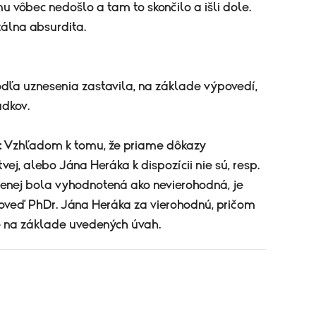
u vôbec nedošlo a tam to skončilo a išli dole.
tálna absurdita.
odľa uznesenia zastavila, na základe výpovedí,
udkov.
:
Vzhľadom k tomu, že priame dôkazy
vej, alebo Jána Heráka k dispozícii nie sú, resp.
enej bola vyhodnotená ako nevierohodná, je
oveď PhDr. Jána Heráka za vierohodnú, pričom
 na základe uvedených úvah.