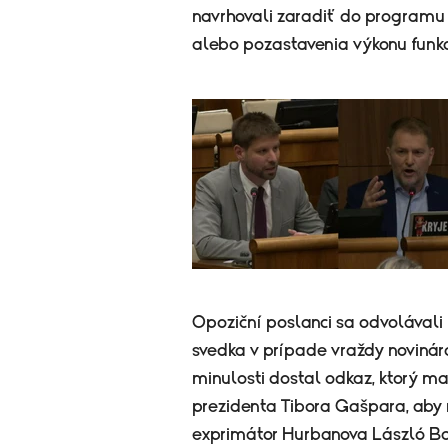
navrhovali zaradiť do programu b
alebo pozastavenia výkonu fun
Opoziční poslanci sa odvolávali
svedka v prípade vraždy novinára
minulosti dostal odkaz, ktorý m
prezidenta Tibora Gašpara, aby
exprimátor Hurbanova László Ba