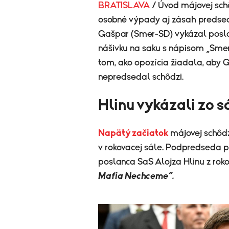
BRATISLAVA
/ Úvod májovej sch
osobné výpady aj zásah predse
Gašpar (Smer-SD) vykázal poslan
nášivku na saku s nápisom „Smer 
tom, ako opozícia žiadala, aby
nepredsedal schôdzi.
Hlinu vykázali zo s
Napätý začiatok
májovej schôdz
v rokovacej sále. Podpredseda 
poslanca SaS Alojza Hlinu z rok
Mafia Nechceme“.