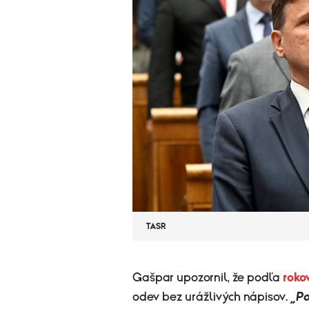
TASR
​Gašpar upozornil, že podľa
roko
odev bez urážlivých nápisov.
„Po