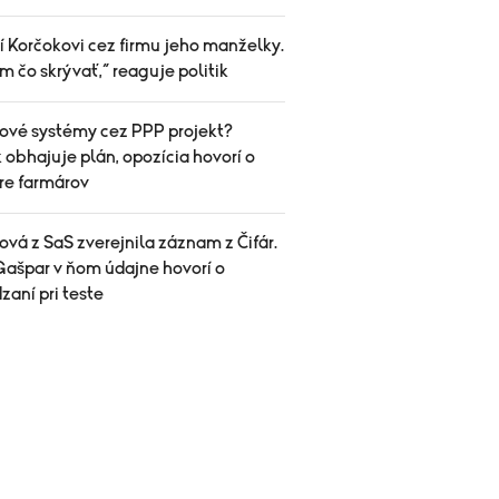
í Korčokovi cez firmu jeho manželky.
 čo skrývať,“ reaguje politik
ové systémy cez PPP projekt?
 obhajuje plán, opozícia hovorí o
pre farmárov
vá z SaS zverejnila záznam z Čifár.
Gašpar v ňom údajne hovorí o
aní pri teste