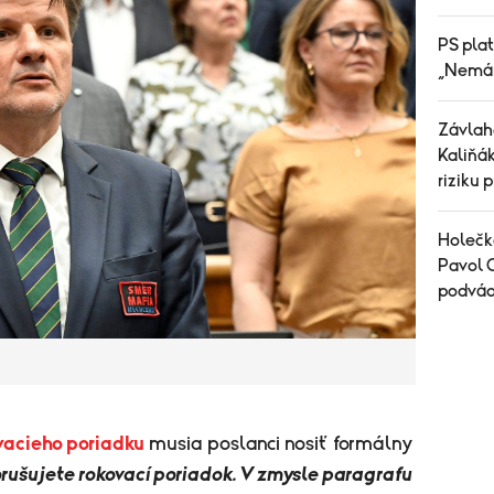
PS plat
„Nemám
Závlah
Kaliňák
riziku 
Holečko
Pavol 
podvádz
vacieho poriadku
musia poslanci nosiť formálny
rušujete rokovací poriadok. V zmysle paragrafu