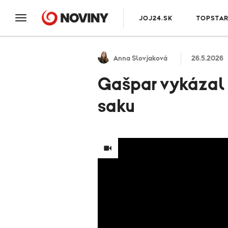
JOJ24.SK
TOPSTA
Anna Slovjaková
26.5.2026
Gašpar vykázal H
saku