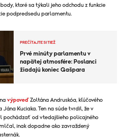
ody, ktoré sa týkali jeho odchodu z funkcie
kcie podpredsedu parlamentu.
PREČÍTAJTE SI TIEŽ
Prvé minúty parlamentu v
napätej atmosfére: Poslanci
žiadajú koniec Gašpara
 na
výpoveď
Zoltána Andruskóa, kľúčového
 Jána Kuciaka. Ten na súde tvrdil, že v
al pochádzať od vtedajšieho policajného
 mlčal, inak dopadne ako zavraždený
sternák.