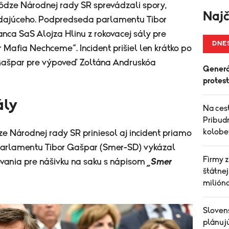
ôdze Národnej rady SR sprevádzali spory,
Najč
dajúceho. Podpredseda parlamentu Tibor
ca SaS Alojza Hlinu z rokovacej sály pre
DNE
Mafia Nechceme“. Incident prišiel len krátko po
 Gašpar pre výpoveď Zoltána Andruskóa
Generá
protes
ály
Na cest
Pribud
kolobe
e Národnej rady SR priniesol aj incident priamo
parlamentu Tibor Gašpar (Smer-SD) vykázal
Firmy z
ovania pre nášivku na saku s nápisom
„Smer
štátnej
milióno
Sloven
plánujú