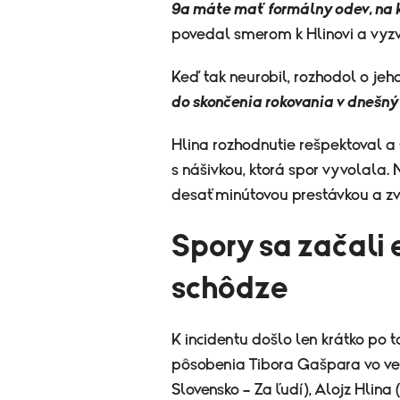
9a máte mať formálny odev, na k
povedal smerom k Hlinovi a vyzva
Keď tak neurobil, rozhodol o jeh
do skončenia rokovania v dnešný
Hlina rozhodnutie rešpektoval a
s nášivkou, ktorá spor vyvolala.
desaťminútovou prestávkou a z
Spory sa začali 
schôdze
K incidentu došlo len krátko po 
pôsobenia Tibora Gašpara vo ve
Slovensko – Za ľudí), Alojz Hlina