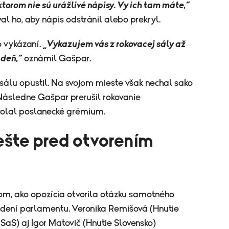
torom nie sú urážlivé nápisy. Vy ich tam máte,“
l ho, aby nápis odstránil alebo prekryl.
o vykázaní.
„Vykazujem vás z rokovacej sály až
 deň,“
oznámil Gašpar.
 sálu opustil. Na svojom mieste však nechal sako
 Následne Gašpar prerušil rokovanie
volal poslanecké grémium.
ešte pred otvorením
tom, ako opozícia otvorila otázku samotného
dení parlamentu. Veronika Remišová (Hnutie
 (SaS) aj Igor Matovič (Hnutie Slovensko)