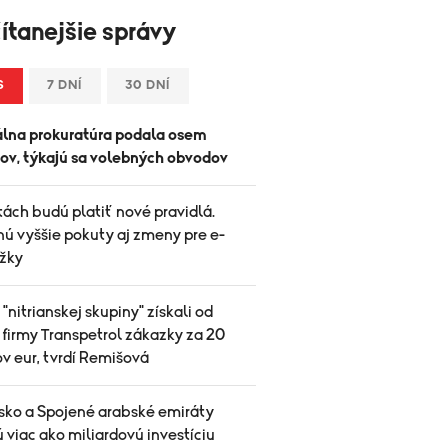
ítanejšie správy
S
7 DNÍ
30 DNÍ
lna prokuratúra podala osem
tov, týkajú sa volebných obvodov
ách budú platiť nové pravidlá.
nú vyššie pokuty aj zmeny pre e-
žky
 "nitrianskej skupiny" získali od
 firmy Transpetrol zákazky za 20
v eur, tvrdí Remišová
sko a Spojené arabské emiráty
 viac ako miliardovú investíciu