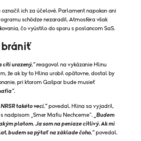
 označil ich za účelové. Parlament napokon ani
programu schôdze nezaradil. Atmosféra však
kovania, čo vyústilo do sporu s poslancom SaS.
 brániť
 cíti urazený,“ r
eagoval na vykázanie Hlinu
m, že ak by to Hlina urobil opätovne, dostal by
konanie, pri ktorom Gašpar bude musieť
afia“.
v NRSR takéto veci,“
povedal. Hlina sa vyjadril,
vke s nadpisom „Smer Mafiu Nechceme“.
„Budem
jakým platom. Ja som na peniaze citlivý. Ak mi
lat, budem sa pýtať na základe čoho,“
povedal.