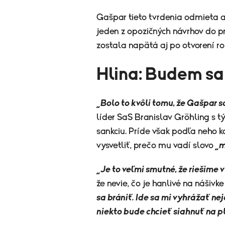
Gašpar tieto tvrdenia odmieta a
jeden z opozičných návrhov do 
zostala napätá aj po otvorení ro
Hlina: Budem sa
„Bolo to kvôli tomu, že Gašpar sa
líder SaS Branislav Gröhling s tý
sankciu. Príde však podľa neho 
vysvetliť, prečo mu vadí slovo
„m
„Je to veľmi smutné, že riešime 
že nevie, čo je hanlivé na náši
sa brániť. Ide sa mi vyhrážať ne
niekto bude chcieť siahnuť na p