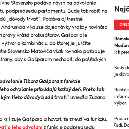
ívne Slovensko podáva návrh na odvolanie
Najč
tu podpredsedu parlamentu. Bude tak robiť na
dú „dôvody trvať“. Podáva aj trestné
DNE
Andruskóa v kauze objednávky vraždy novinára
rípravy vrážd prokurátorov. Gašpar ale
Rómske
výtvor a kombináciu, do ktorej je „určite
Maďarsk
utie Slovensko Matoviča však rovnako požaduje
ich pre
trany, aby s Gašparom nechodili do politických
Kedy d
je dôvo
dvolanie Tibora Gašpara z funkcie
eho odvolanie pribúdajú každý deň. Preto tak
Ruské 
informu
 kým tieto dôvody budú trvať,“
uviedla Zuzana
výbor
Prácu n
kritizuje Gašpara a hovorí, že zneužíva funkciu.
ľudí. Ď
vať o jeho odvolaní
z funkcie podpredsedu