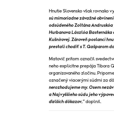
Hnutie Slovensko však rovnako vy
sú mimoriadne závažné obvinenia
odsúdeného Zoltána Andruskóa v
Hurbanova Lászlóa Basternáka a
Kušnírovej. Zároveň poslanci hnu
prestali chodiť s T. Gašparom do 
Matovič pritom označil svedect
neho explicitne prepája Tibora 
organizovaného zločinu. Pripomen
označený viacerými súdmi za d
nerozhodujeme my. Osem nezávi
a Najvyššieho súdu jeho výpove
ďalších dôkazov,“
doplnil.