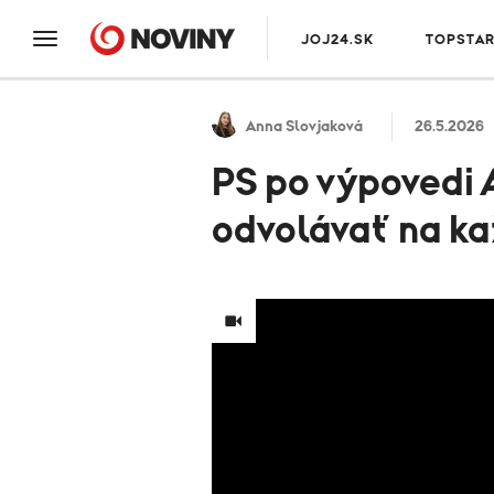
JOJ24.SK
TOPSTA
Anna Slovjaková
26.5.2026
PS po výpovedi 
odvolávať na ka