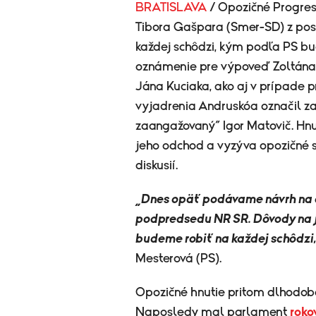
BRATISLAVA
/ Opozičné Progres
Tibora Gašpara (Smer-SD) z pos
každej schôdzi, kým podľa PS bu
oznámenie pre výpoveď Zoltána 
Jána Kuciaka, ako aj v prípade p
vyjadrenia Andruskóa označil za 
zaangažovaný“ Igor Matovič. Hn
jeho odchod a vyzýva opozičné s
diskusií.
„Dnes opäť podávame návrh na o
podpredsedu NR SR. Dôvody na j
budeme robiť na každej schôdzi,
Mesterová (PS).
Opozičné hnutie pritom dlhodobo 
Naposledy mal parlament
roko