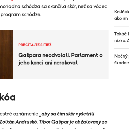
moriadna schôdza sa skončila skôr, než sa vôbec
Kaliňá
li program schôdze.
ako im
Takáč: 
nízke. 
PREČÍTAJTE SI TIEŽ
Gašpara neodvolali. Parlament o
Nočný p
jeho konci ani nerokoval
škoda z
skóa
trestné oznámenie
„aby sa čím skôr vyšetrili
 Zoltán Andruskó. Tibor Gašpar je obžalovaný zo