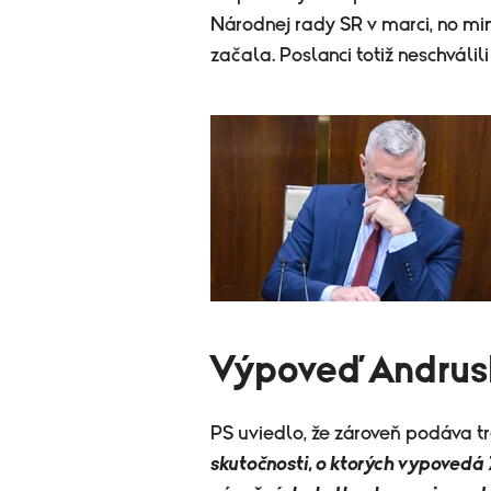
Národnej rady SR v marci, no mi
začala. Poslanci totiž neschváli
Výpoveď Andru
PS uviedlo, že zároveň podáva 
skutočnosti, o ktorých vypovedá