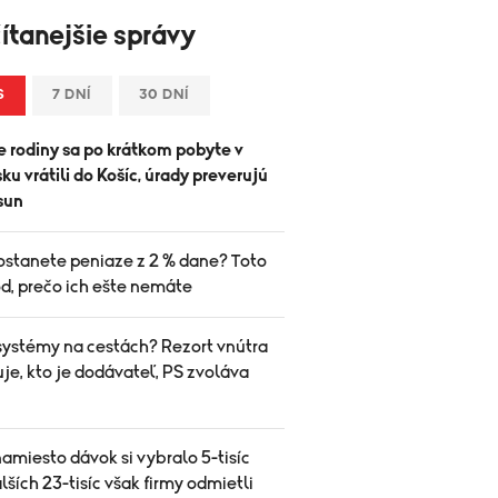
ítanejšie správy
S
7 DNÍ
30 DNÍ
 rodiny sa po krátkom pobyte v
u vrátili do Košíc, úrady preverujú
sun
ostanete peniaze z 2 % dane? Toto
d, prečo ich ešte nemáte
systémy na cestách? Rezort vnútra
je, kto je dodávateľ, PS zvoláva
amiesto dávok si vybralo 5-tisíc
alších 23-tisíc však firmy odmietli