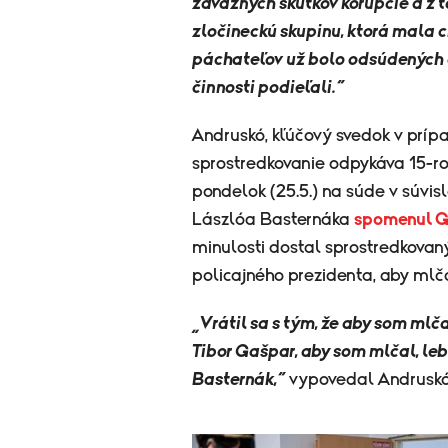
závažných skutkov korupcie a z 
zločineckú skupinu, ktorá mala 
páchateľov už bolo odsúdených a
činnosti podieľali.“
Andruskó, kľúčový svedok v prípad
sprostredkovanie odpykáva 15-r
pondelok (25.5.) na súde v súvi
Lászlóa Basternáka
spomenul G
minulosti dostal sprostredkovan
policajného prezidenta, aby ml
„Vrátil sa s tým, že aby som mlč
Tibor Gašpar, aby som mlčal, 
Basternák,“
vypovedal Andruskó