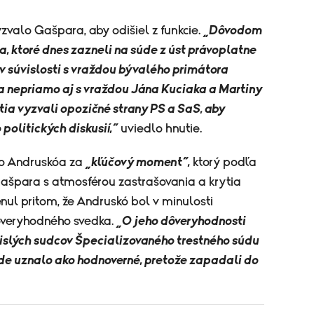
zvalo Gašpara, aby odišiel z funkcie.
„Dôvodom
, ktoré dnes zazneli na súde z úst právoplatne
 súvislosti s vraždou bývalého primátora
 nepriamo aj s vraždou Jána Kuciaka a Martiny
tia vyzvali opozičné strany PS a SaS, aby
politických diskusií,“
uviedlo hnutie.
vo Andruskóa za
„kľúčový moment“,
ktorý podľa
Gašpara s atmosférou zastrašovania a krytia
ul pritom, že Andruskó bol v minulosti
ôveryhodného svedka.
„O jeho dôveryhodnosti
slých sudcov Špecializovaného trestného súdu
de uznalo ako hodnoverné, pretože zapadali do