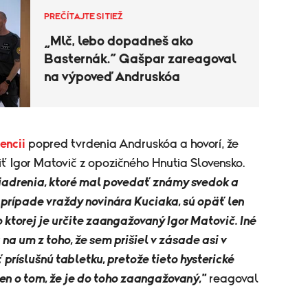
PREČÍTAJTE SI TIEŽ
„Mlč, lebo dopadneš ako
Basternák.“ Gašpar zareagoval
na výpoveď Andruskóa
encii
popred tvrdenia Andruskóa a hovorí, že
iť Igor Matovič z opozičného Hnutia Slovensko.
jadrenia, ktoré mal povedať známy svedok a
prípade vraždy novinára Kuciaka, sú opäť len
ktorej je určite zaangažovaný Igor Matovič. Iné
na um z toho, že sem prišiel v zásade asi v
 príslušnú tabletku, pretože tieto hysterické
en o tom, že je do toho zaangažovaný,"
reagoval