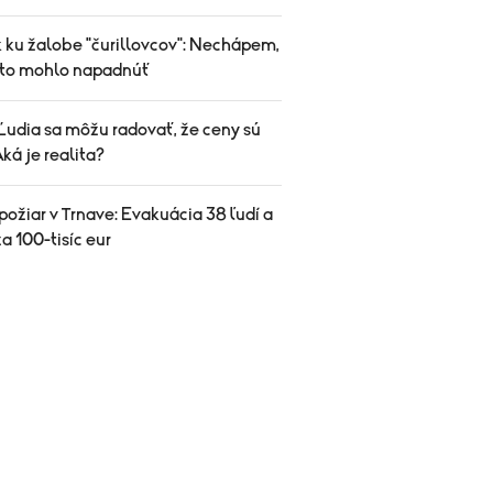
k ku žalobe "čurillovcov": Nechápem,
 to mohlo napadnúť
Ľudia sa môžu radovať, že ceny sú
Aká je realita?
ožiar v Trnave: Evakuácia 38 ľudí a
a 100-tisíc eur