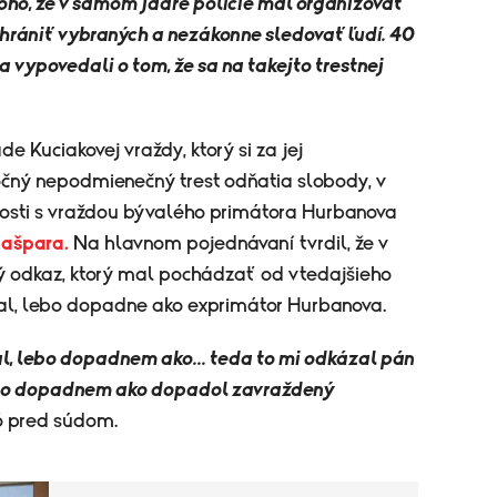
toho, že v samom jadre polície mal organizovať
chrániť vybraných a nezákonne sledovať ľudí. 40
 vypovedali o tom, že sa na takejto trestnej
e Kuciakovej vraždy, ktorý si za jej
očný nepodmienečný trest odňatia slobody, v
slosti s vraždou bývalého primátora Hurbanova
ašpara.
Na hlavnom pojednávaní tvrdil, že v
ý odkaz, ktorý mal pochádzať od vtedajšieho
čal, lebo dopadne ako exprimátor Hurbanova.
al, lebo dopadnem ako... teda to mi odkázal pán
lebo dopadnem ako dopadol zavraždený
 pred súdom.