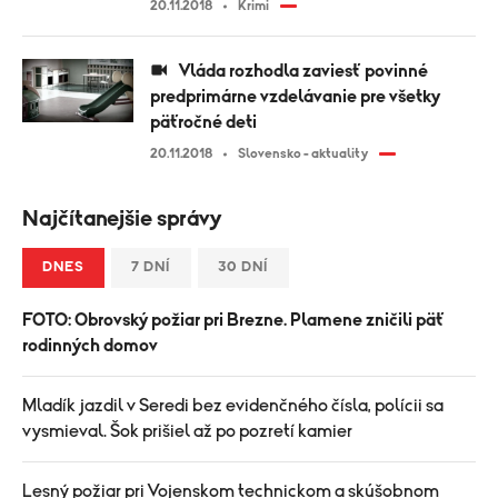
20.11.2018
Krimi
Vláda rozhodla zaviesť povinné
predprimárne vzdelávanie pre všetky
päťročné deti
20.11.2018
Slovensko - aktuality
Najčítanejšie správy
DNES
7 DNÍ
30 DNÍ
FOTO: Obrovský požiar pri Brezne. Plamene zničili päť
rodinných domov
Mladík jazdil v Seredi bez evidenčného čísla, polícii sa
vysmieval. Šok prišiel až po pozretí kamier
Lesný požiar pri Vojenskom technickom a skúšobnom