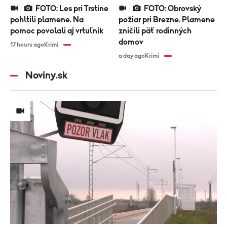
FOTO: Les pri Trstíne
FOTO: Obrovský
pohltili plamene. Na
požiar pri Brezne. Plamene
pomoc povolali aj vrtuľník
zničili päť rodinných
domov
17 hours ago
Krimi
a day ago
Krimi
Noviny.sk