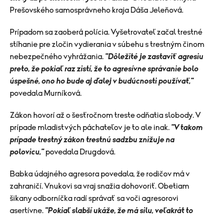
Prešovského samosprávneho kraja Dáša Jeleňová.
Prípadom sa zaoberá polícia. Vyšetrovateľ začal trestné
stíhanie pre zločin vydierania v súbehu s trestným činom
nebezpečného vyhrážania.
"Dôležité je zastaviť agresiu
preto, že pokiaľ raz zistí, že to agresívne správanie bolo
úspešné, ono ho bude aj ďalej v budúcnosti používať,"
povedala Murníková.
Zákon hovorí až o šesťročnom treste odňatia slobody. V
prípade mladistvých páchateľov je to ale inak.
"V takom
prípade trestný zákon trestnú sadzbu znižuje na
polovicu,"
povedala Drugdová.
Babka údajného agresora povedala, že rodičov má v
zahraničí. Vnukovi sa vraj snažia dohovoriť. Obetiam
šikany odborníčka radí správať sa voči agresorovi
asertívne.
"Pokiaľ slabší ukáže, že má silu, veľakrát to