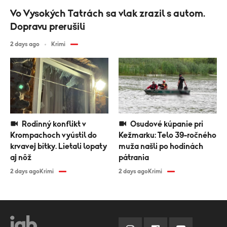
Vo Vysokých Tatrách sa vlak zrazil s autom.
Dopravu prerušili
2 days ago
Krimi
Rodinný konflikt v
Osudové kúpanie pri
Krompachoch vyústil do
Kežmarku: Telo 39-ročného
krvavej bitky. Lietali lopaty
muža našli po hodinách
aj nôž
pátrania
2 days ago
Krimi
2 days ago
Krimi