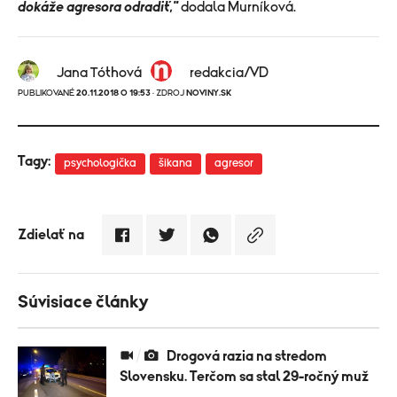
dokáže agresora odradiť,"
dodala Murníková.
Jana Tóthová
redakcia/VD
PUBLIKOVANÉ
20.11.2018 O 19:53
· ZDROJ
NOVINY.SK
Tagy:
psychologička
šikana
agresor
Zdielať na
Súvisiace články
Drogová razia na stredom
Slovensku. Terčom sa stal 29-ročný muž