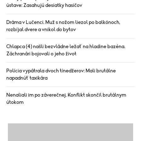
ústave: Zasahujú desiatky hasičov
Dráma v Lučenci. Muž s nožom liezol po balkónoch,
rozbíjal dvere a vnikol do bytov
Chlapca (4) našli bezvládne ležať na hladine bazéna.
Záchranári bojovali o jeho život
Polícia vypátrala dvoch tínedžerov: Mali brutálne
napadnúť taxikára
Nenaliali im po záverečnej. Konflikt skončil brutálnym
útokom