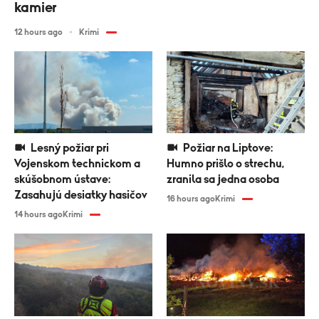
kamier
12 hours ago
Krimi
Lesný požiar pri
Požiar na Liptove:
Vojenskom technickom a
Humno prišlo o strechu,
skúšobnom ústave:
zranila sa jedna osoba
Zasahujú desiatky hasičov
16 hours ago
Krimi
14 hours ago
Krimi