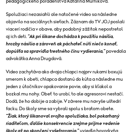
pedagogického poradenstva Katarína Murníková.
Spolužiaci nezasiahli ale natočené video sa následne
objavilo na sociálnych sieťach. Záznam do TV JOJ poslali
viacerí rodičia v obave, aby podobný zážitok nepostretol
aj ich deti.
"Ak pri šikane dochádza k použitiu násilia,
hrozby násilia a zároveň ak páchateľ núti niečo konať,
dopúšťa sa spravidla trestného činu vydierania,"
povedala
advokátka Anna Drugdová.
Video zachytáva ako dvaja chlapci najprv rukami boxujú
smerom k obeti, chlapca dostanú do kúta a následne mu
jeden z útočníkov opakovanie povie, aby si kľakol a
bozkal mu nohy. Obeť to urobí, to ale agresorovi nestačí.
Dodá, že ho dobije a zabije. V závere mu navyše uštedrí
facku. Do školy sme sa vybrali spolu s bratom obete.
"Žiak, ktorý šikanoval svojho spolužiaka, bol pokarhaný
riaditeľom, ďalšie konsekvencie zrejme prijme vedenie
školy až po skončení vyšetrovania,"
uviedla hovorkyňa