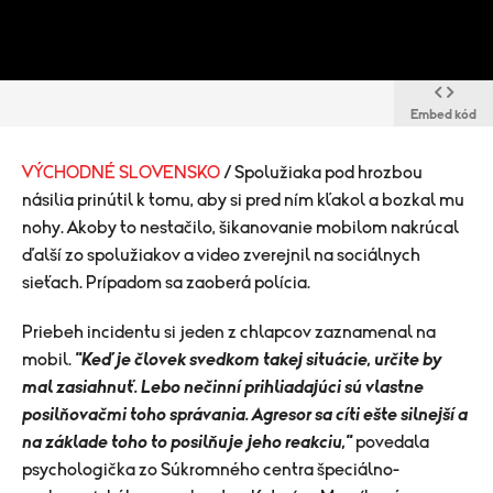
Embed kód
VÝCHODNÉ SLOVENSKO
/ Spolužiaka pod hrozbou
násilia prinútil k tomu, aby si pred ním kľakol a bozkal mu
nohy. Akoby to nestačilo, šikanovanie mobilom nakrúcal
ďalší zo spolužiakov a video zverejnil na sociálnych
sieťach. Prípadom sa zaoberá polícia.
Priebeh incidentu si jeden z chlapcov zaznamenal na
mobil.
"Keď je človek svedkom takej situácie, určite by
mal zasiahnuť. Lebo nečinní prihliadajúci sú vlastne
posilňovačmi toho správania. Agresor sa cíti ešte silnejší a
na základe toho to posilňuje jeho reakciu,"
povedala
psychologička zo Súkromného centra špeciálno-